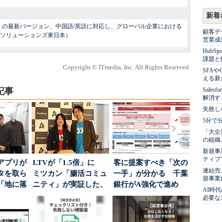
新着
orer」の最新バージョン、中国語/英語に対応し、グローバル企業における
顧客デ
ソリューションズ東日本）
営業成
Hub
課題と
Copyright © ITmedia, Inc. All Rights Reserved.
SFA
える新
記事
Sale
解消す
失敗し
5分で
「大企
の組織
新規事
ティブ
アプリが
LTVが「1.5倍」に
客に提案すべき「次の
連結売
タを取ら
ミツカン「腸活コミュ
一手」が分かる 千葉
規事業
「地に落
ニティ」が実証した、
銀行がA強化で進め
AI時
度」を
値上げ時代に選ば...
る“One to On...
必要な