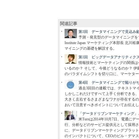
関連記事
第1回 データマイニングで見込み
予測・発見型のデータマイニングを
Institute Japan マーケティング本
マイニングの基礎を解説する。
第1回 ビッグデータアナリティク
情報技術とマーケティングの関係は
いるのか？ そして、今後どうなるのか？ 
のパラダイムシフトを切り口に、マーケター
第4回 データマイニングで陥りが
過去3回目の連載では、テキストマ
しかしこれだけですべて上手く分析できる、
大きく左右するさまざまなワナが存在するの
おいて注意すべきポイントについてお伝えし
「データドリブンマーケティング」
米Turnは2014年10月7日、電
行、分析などのサービス提供元として採用さ
に、データドリブンマーケティングプラット
のインパクトについて、CEOのビル・デマ