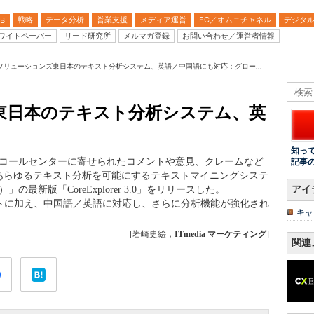
戦略
データ分析
営業支援
メディア運営
EC／オムニチャネル
デジタ
B
ワイトペーパー
リード研究所
メルマガ登録
お問い合わせ／運営者情報
ソリューションズ東日本のテキスト分析システム、英語／中国語にも対応：グロー...
東日本のテキスト分析システム、英
知っ
、コールセンターに寄せられたコメントや意見、クレームなど
記事
あらゆるテキスト分析を可能にするテキストマイニングシステ
）」の最新版「CoreExplorer 3.0」をリリースした。
アイ
本語テキストに加え、中国語／英語に対応し、さらに分析機能が強化され
キャ
[岩崎史絵，
ITmedia マーケティング
]
関連