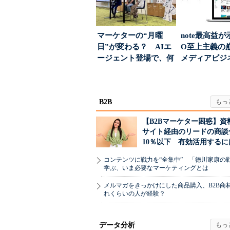
マーケターの“月曜
note最高益が
日”が変わる？ AIエ
O至上主義
ージェント登場で、何
メディアビジ
が起きるか
された“勝ち筋.
B2B
【B2Bマーケター困惑】資
サイト経由のリードの商談
10％以下 有効活用するに
コンテンツに戦力を“全集中” 「徳川家康の
学ぶ、いま必要なマーケティングとは
メルマガをきっかけにした商品購入、B2B商
れくらいの人が経験？
データ分析