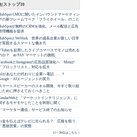
セストップ10
HubSpot CMOに聞いたインバウンドマーケティン
グの新フレームワーク「フライホイール」のこと
HubSpotが無料のCRMを強化、メール配信と広告
管理機能を提供
HubSpotとWeWork 世界の成長企業が新しい日常
で実践するスマートな働き方
VTuberを起用したライブコマースでモノは売れる
のか？ au PAY マーケットの挑戦
FacebookとInstagramの広告品質強化へ Metaが
「ブロックリスト」対応を拡大
AIがあなたの代わりに企業へ電話……？
Google・AIエージェントの実力
スマートスピーカーのスキル開発、今すぐ取り組
むために押さえておくべきこと
SimilarWebと「マーケットインテリジェンス」に
関するモヤモヤしたことを幹部に聞く
「マーケター通信」サービス終了のお知らせ
お金を払えばテレビに出られる？ 広報を狙う
「悪徳営業」の実態
11～30位はこちら »