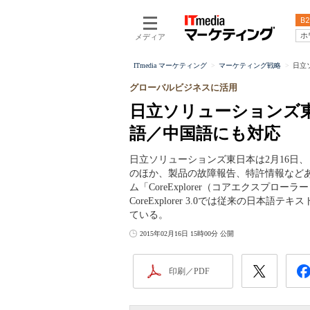
B2
ホ
メディア
ITmedia マーケティング
マーケティング戦略
日立
グローバルビジネスに活用
日立ソリューションズ
語／中国語にも対応
日立ソリューションズ東日本は2月16日
のほか、製品の故障報告、特許情報など
ム「CoreExplorer（コアエクスプローラー
CoreExplorer 3.0では従来の日
ている。
2015年02月16日 15時00分 公開
印刷／PDF