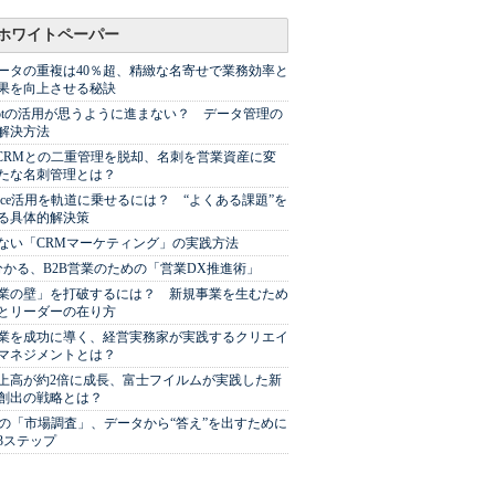
ホワイトペーパー
ータの重複は40％超、精緻な名寄せで業務効率と
果を向上させる秘訣
Spotの活用が思うように進まない？ データ管理の
解決方法
やCRMとの二重管理を脱却、名刺を営業資産に変
たな名刺管理とは？
sforce活用を軌道に乗せるには？ “よくある課題”を
る具体的解決策
ない「CRMマーケティング」の実践方法
分かる、B2B営業のための「営業DX推進術」
業の壁」を打破するには？ 新規事業を生むため
とリーダーの在り方
業を成功に導く、経営実務家が実践するクリエイ
マネジメントとは？
上高が約2倍に成長、富士フイルムが実践した新
創出の戦略とは？
代の「市場調査」、データから“答え”を出すために
3ステップ