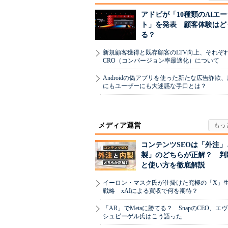
アドビが「10種類のAIエ
ト」を発表 顧客体験はど
る？
新規顧客獲得と既存顧客のLTV向上、それぞ
CRO（コンバージョン率最適化）について
Androidの偽アプリを使った新たな広告詐欺
にもユーザーにも大迷惑な手口とは？
メディア運営
コンテンツSEOは「外注」
製」のどちらが正解？ 判
と使い方を徹底解説
イーロン・マスク氏が仕掛けた究極の「X」
戦略 xAIによる買収で何を期待？
「AR」でMetaに勝てる？ SnapのCEO、エ
シュピーゲル氏はこう語った