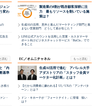
ージェン
製造業の8割が既存顧客深耕に注
う変わ
力 最もリソースを割いている施
策は？
れの
生成AIの活用、意外と進んだマーケティング部門と進
まない営業部門 どうして差が生じた？
、広告主
LINE公式アカウントを活用した営業・カスタマーサ
ポート向けビジネスチャットサービス「BizClo」でで
きること
EC／オムニチャネル
と「内
生成AI活用で進む アパレル大手
断基準
アダストリアの「スタッフ全員マ
ーケター化計画」とは？
生き残り
【だから消費者に嫌われる】UI／UXの「アンチパタ
ーン」とは？
ヴァン・
ドン・キホーテが「フォートナイト」に登場 狙い
は？