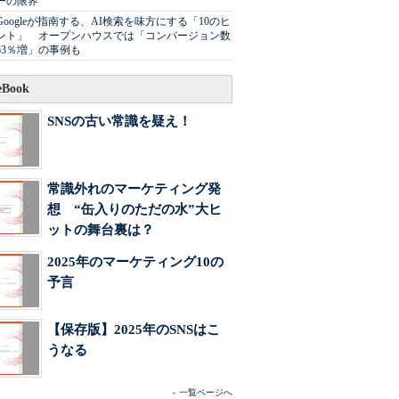
ーの限界
Googleが指南する、AI検索を味方にする「10のヒ
ント」 オープンハウスでは「コンバージョン数
63％増」の事例も
Book
SNSの古い常識を疑え！
常識外れのマーケティング発
想 “缶入りのただの水”大ヒ
ットの舞台裏は？
2025年のマーケティング10の
予言
【保存版】2025年のSNSはこ
うなる
»
一覧ページへ