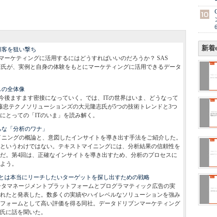
新着e
顧客を狙い撃ち
マーケティングに活用するにはどうすればいいのだろうか？ SAS
部長 北川裕康氏が、実例と自身の体験をもとにマーケティングに活用できるデータ
スの全体像
今後ますます密接になっていく。では、ITの世界はいま、どうなって
伊藤忠テクノソリューションズの大元隆志氏が5つの技術トレンドと3つ
にとっての「ITのいま」を読み解く。
ちな「分析のワナ」
イニングの概論と、意図したインサイトを導き出す手法をご紹介した。
というわけではない。テキストマイニングには、分析結果の信頼性を
だ。第4回は、正確なインサイトを導き出すため、分析のプロセスに
よう。
とは本当にリーチしたいターゲットを探し出すための戦略
通にデータマネージメントプラットフォームとプログラマティック広告の実
れたと発表した。数多くの実績やハイレベルなソリューションを強み
フォームとして高い評価を得る同社。データドリブンマーケティング
ス氏に話を聞いた。