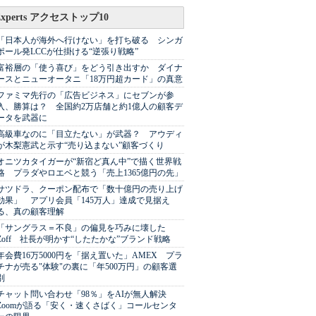
Experts アクセストップ10
「日本人が海外へ行けない」を打ち破る シンガ
ポール発LCCが仕掛ける“逆張り戦略”
富裕層の「使う喜び」をどう引き出すか ダイナ
ースとニューオータニ「18万円超カード」の真意
ファミマ先行の「広告ビジネス」にセブンが参
入、勝算は？ 全国約2万店舗と約1億人の顧客デ
ータを武器に
高級車なのに「目立たない」が武器？ アウディ
が木梨憲武と示す“売り込まない”顧客づくり
オニツカタイガーが“新宿ど真ん中”で描く世界戦
略 プラダやロエベと競う「売上1365億円の先」
サツドラ、クーポン配布で「数十億円の売り上げ
効果」 アプリ会員「145万人」達成で見据え
る、真の顧客理解
「サングラス＝不良」の偏見を巧みに壊した
Zoff 社長が明かす“したたかな”ブランド戦略
年会費16万5000円を「据え置いた」AMEX プラ
チナが売る"体験"の裏に「年500万円」の顧客選
別
チャット問い合わせ「98％」をAIが無人解決
Zoomが語る「安く・速くさばく」コールセンタ