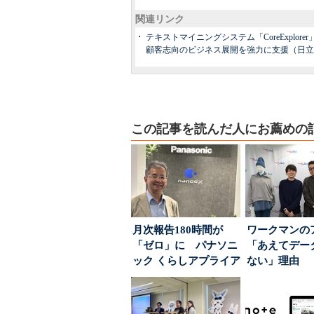
関連リンク
テキストマイニングシステム「CoreExpl
顧客志向のビジネス展開を強力に支援（日立
この記事を読んだ人にお薦めの
月次報告180時間が
ワークマンの
「ゼロ」に パナソニ
「あえてデー
ック くらしアプライア
ない」理由 
ンス社が挑んだVo...
ちた顧客満足
引...