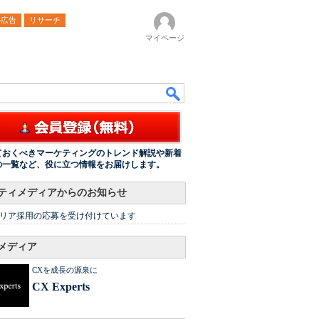
ル広告
リサーチ
マイページ
ておくべきマーケティングのトレンド解説や新着
の一覧など、役に立つ情報をお届けします。
ティメディアからのお知らせ
リア採用の応募を受け付けています
メディア
CXを成長の源泉に
CX Experts