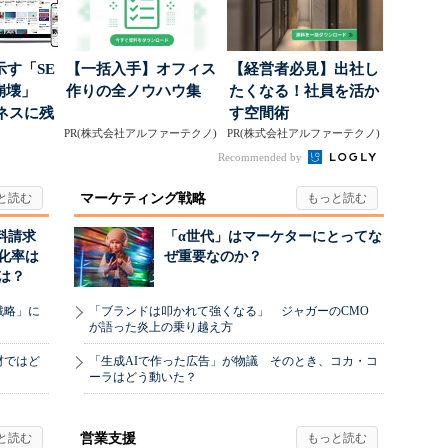
示す「SE
【一括入手】オフィス
【経営者必見】出社し
の崩壊」
作りの全ノウハウ集
たくなる！社員を活か
ネスに残
す空間術
..
PR(株式会社アルファーテクノ)
PR(株式会社アルファーテクノ)
Recommended by
マーケティング戦略
料請求
「α世代」はマーケターにとってな
化率は
ぜ重要なのか？
は？
戦略」に
「ブランドは叩かれて強くなる」 ジャガーのCMO
が語った炎上の乗り越え方
材ではど
「生成AIで作った広告」が物議 そのとき、コカ・コ
ーラはどう動いた？
営業支援