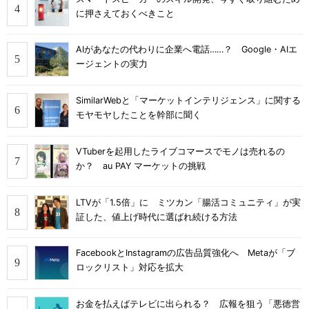
に押さえておくべきこと
AIがあなたの代わりに企業へ電話……？ Google・AIエ
ージェントの実力
SimilarWebと「マーケットインテリジェンス」に関する
モヤモヤしたことを幹部に聞く
VTuberを起用したライブコマースでモノは売れるの
か？ au PAY マーケットの挑戦
LTVが「1.5倍」に ミツカン「腸活コミュニティ」が実
証した、値上げ時代に選ばれ続ける方法
FacebookとInstagramの広告品質強化へ Metaが「ブ
ロックリスト」対応を拡大
お金を払えばテレビに出られる？ 広報を狙う「悪徳営