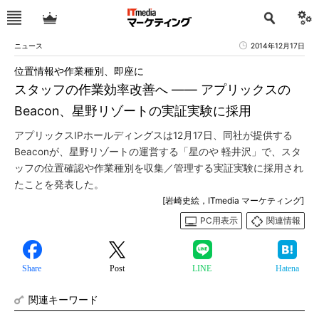
ニュース
2014年12月17日
位置情報や作業種別、即座に
スタッフの作業効率改善へ ―― アプリックスの
Beacon、星野リゾートの実証実験に採用
アプリックスIPホールディングスは12月17日、同社が提供する
Beaconが、星野リゾートの運営する「星のや 軽井沢」で、スタ
ッフの位置確認や作業種別を収集／管理する実証実験に採用され
たことを発表した。
[岩崎史絵，ITmedia マーケティング]
PC用表示
関連情報
Share
Post
LINE
Hatena
関連キーワード