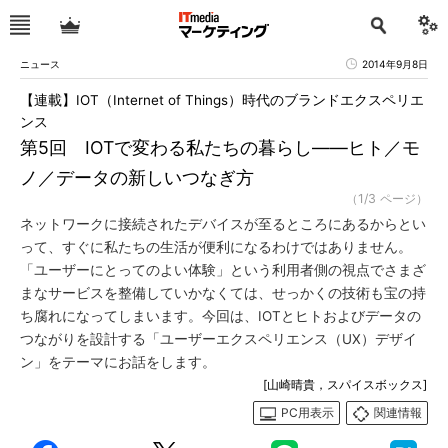
ニュース
2014年9月8日
【連載】IOT（Internet of Things）時代のブランドエクスペリエ
ンス
第5回 IOTで変わる私たちの暮らし――ヒト／モ
ノ／データの新しいつなぎ方
（1/3 ページ）
ネットワークに接続されたデバイスが至るところにあるからとい
って、すぐに私たちの生活が便利になるわけではありません。
「ユーザーにとってのよい体験」という利用者側の視点でさまざ
まなサービスを整備していかなくては、せっかくの技術も宝の持
ち腐れになってしまいます。今回は、IOTとヒトおよびデータの
つながりを設計する「ユーザーエクスペリエンス（UX）デザイ
ン」をテーマにお話をします。
[山崎晴貴，スパイスボックス]
PC用表示
関連情報