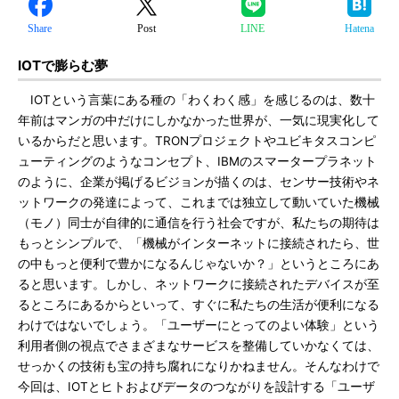
Share
Post
LINE
Hatena
IOTで膨らむ夢
IOTという言葉にある種の「わくわく感」を感じるのは、数十
年前はマンガの中だけにしかなかった世界が、一気に現実化して
いるからだと思います。TRONプロジェクトやユビキタスコンピ
ューティングのようなコンセプト、IBMのスマータープラネット
のように、企業が掲げるビジョンが描くのは、センサー技術やネ
ットワークの発達によって、これまでは独立して動いていた機械
（モノ）同士が自律的に通信を行う社会ですが、私たちの期待は
もっとシンプルで、「機械がインターネットに接続されたら、世
の中もっと便利で豊かになるんじゃないか？」というところにあ
ると思います。しかし、ネットワークに接続されたデバイスが至
るところにあるからといって、すぐに私たちの生活が便利になる
わけではないでしょう。「ユーザーにとってのよい体験」という
利用者側の視点でさまざまなサービスを整備していかなくては、
せっかくの技術も宝の持ち腐れになりかねません。そんなわけで
今回は、IOTとヒトおよびデータのつながりを設計する「ユーザ