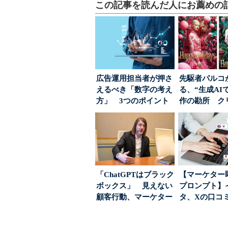
この記事を読んだ人にお薦めの
広告運用担当者が押さ
先駆者パルコ
えるべき「数字の考え
る、“生成AI
方」 3つのポイント
作の勘所 ク
とは
ーに残る「重
割...
「ChatGPTはブラック
【マーケター
ボックス」 見えない
プロンプト】
顧客行動、マーケター
タ、Xの口コ
に残された打ち...
分析→戦略立
す...