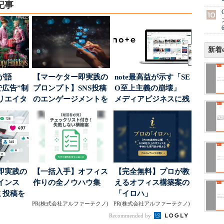
記事
新着e
が語
【マーケター即実践の
note最高益が示す「SE
で広告”制
プロンプト】SNS投稿
O至上主義の崩壊」
リエイタ
のエンゲージメントを
メディアビジネスに残
要な役
高めるAI活用、ポ...
された“勝ち筋...
即実践の
【一括入手】オフィス
【完全無料】プロが教
インス
作りの全ノウハウ集
えるオフィス構築案の
ミ投稿を
「イロハ」
案に生か
PR(株式会社アルファーテクノ)
PR(株式会社アルファーテクノ)
Recommended by