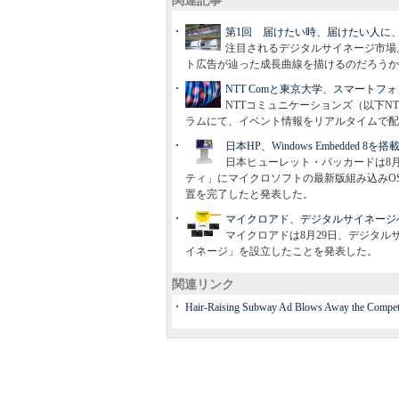
関連記事
第1回 届けたい時、届けたい人に
注目されるデジタルサイネージ市場
ト広告が辿った成長曲線を描けるのだろうか
NTT Comと東京大学、スマート
NTTコミュニケーションズ（以下N
ラムにて、イベント情報をリアルタイムで配
日本HP、Windows Embedde
日本ヒューレット・パッカードは8
ティ」にマイクロソフトの最新版組み込みOS「W
置を完了したと発表した。
マイクロアド、デジタルサイネージ
マイクロアドは8月29日、デジタ
イネージ」を設立したことを発表した。
関連リンク
Hair-Raising Subway Ad Blows Away the Comp