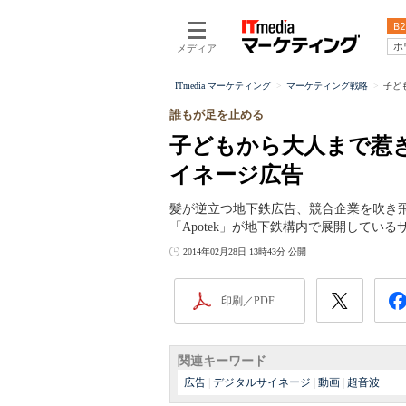
B2
ホ
メディア
ITmedia マーケティング
マーケティング戦略
子ど
誰もが足を止める
子どもから大人まで惹
イネージ広告
髪が逆立つ地下鉄広告、競合企業を吹き
「Apotek」が地下鉄構内で展開してい
2014年02月28日 13時43分 公開
印刷／PDF
関連キーワード
広告
|
デジタルサイネージ
|
動画
|
超音波