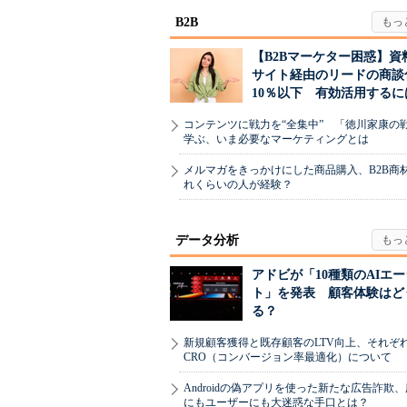
B2B
【B2Bマーケター困惑】資
サイト経由のリードの商談
10％以下 有効活用するに
コンテンツに戦力を“全集中” 「徳川家康の
学ぶ、いま必要なマーケティングとは
メルマガをきっかけにした商品購入、B2B商
れくらいの人が経験？
データ分析
アドビが「10種類のAIエ
ト」を発表 顧客体験はど
る？
新規顧客獲得と既存顧客のLTV向上、それぞ
CRO（コンバージョン率最適化）について
Androidの偽アプリを使った新たな広告詐欺
にもユーザーにも大迷惑な手口とは？