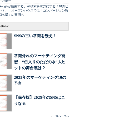
ーの限界
Googleが指南する、AI検索を味方にする「10のヒ
ント」 オープンハウスでは「コンバージョン数
63％増」の事例も
Book
SNSの古い常識を疑え！
常識外れのマーケティング発
想 “缶入りのただの水”大ヒ
ットの舞台裏は？
2025年のマーケティング10の
予言
【保存版】2025年のSNSはこ
うなる
»
一覧ページへ