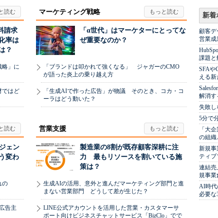
マーケティング戦略
新着
料請求
「α世代」はマーケターにとってな
顧客デ
営業成
化率は
ぜ重要なのか？
は？
Hub
課題と
戦略」に
「ブランドは叩かれて強くなる」 ジャガーのCMO
SFA
が語った炎上の乗り越え方
える新
Sale
材ではど
「生成AIで作った広告」が物議 そのとき、コカ・コ
解消す
ーラはどう動いた？
失敗し
5分で
営業支援
「大企
の組織
ージェン
製造業の8割が既存顧客深耕に注
新規事
ティブ
う変わ
力 最もリソースを割いている施
策は？
連結売
規事業
れの
生成AIの活用、意外と進んだマーケティング部門と進
AI時
まない営業部門 どうして差が生じた？
必要な
、広告主
LINE公式アカウントを活用した営業・カスタマーサ
ポート向けビジネスチャットサービス「BizClo」でで