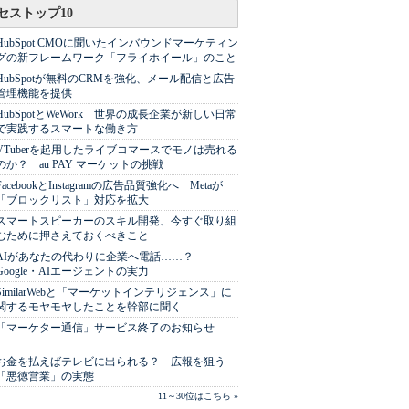
セストップ10
HubSpot CMOに聞いたインバウンドマーケティン
グの新フレームワーク「フライホイール」のこと
HubSpotが無料のCRMを強化、メール配信と広告
管理機能を提供
HubSpotとWeWork 世界の成長企業が新しい日常
で実践するスマートな働き方
VTuberを起用したライブコマースでモノは売れる
のか？ au PAY マーケットの挑戦
FacebookとInstagramの広告品質強化へ Metaが
「ブロックリスト」対応を拡大
スマートスピーカーのスキル開発、今すぐ取り組
むために押さえておくべきこと
AIがあなたの代わりに企業へ電話……？
Google・AIエージェントの実力
SimilarWebと「マーケットインテリジェンス」に
関するモヤモヤしたことを幹部に聞く
「マーケター通信」サービス終了のお知らせ
お金を払えばテレビに出られる？ 広報を狙う
「悪徳営業」の実態
11～30位はこちら »