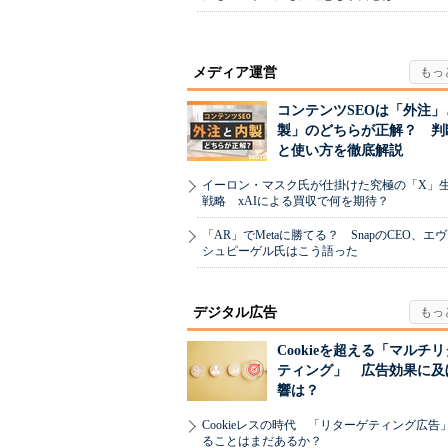
メディア運営
コンテンツSEOは「外注」
製」のどちらが正解？ 判
と使い方を徹底解説
イーロン・マスク氏が仕掛けた究極の「X」
戦略 xAIによる買収で何を期待？
「AR」でMetaに勝てる？ SnapのCEO、エ
シュピーゲル氏はこう語った
デジタル広告
Cookieを超える「マルチ
ティング」 広告効果に及
響は？
Cookieレスの時代 「リターゲティング広告
ることはまだあるか？