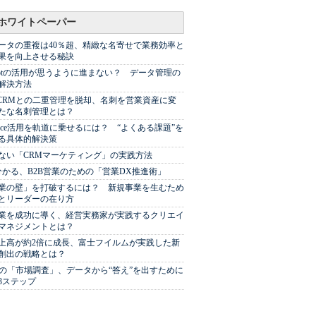
ホワイトペーパー
ータの重複は40％超、精緻な名寄せで業務効率と
果を向上させる秘訣
Spotの活用が思うように進まない？ データ管理の
解決方法
やCRMとの二重管理を脱却、名刺を営業資産に変
たな名刺管理とは？
sforce活用を軌道に乗せるには？ “よくある課題”を
る具体的解決策
ない「CRMマーケティング」の実践方法
分かる、B2B営業のための「営業DX推進術」
業の壁」を打破するには？ 新規事業を生むため
とリーダーの在り方
業を成功に導く、経営実務家が実践するクリエイ
マネジメントとは？
上高が約2倍に成長、富士フイルムが実践した新
創出の戦略とは？
代の「市場調査」、データから“答え”を出すために
3ステップ