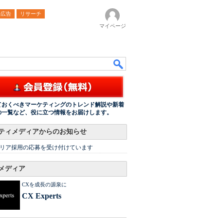
ル広告
リサーチ
マイページ
ておくべきマーケティングのトレンド解説や新着
の一覧など、役に立つ情報をお届けします。
ティメディアからのお知らせ
リア採用の応募を受け付けています
メディア
CXを成長の源泉に
CX Experts