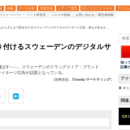
戦略
データ分析
営業支援
メディア運営
EC／オムニチャネル
デジタ
B
ワイトペーパー
リード研究所
メルマガ登録
お問い合わせ／運営者情報
もから大人まで惹き付けるスウェーデンのデジタルサイネージ広告：誰もが足を止...
き付けるスウェーデンのデジタルサ
知っ
飛ばす――。スウェーデンのドラッグストア・ブランド
記事
るサイネージ広告が話題となっている。
アイ
[岩崎史絵，
ITmedia マーケティング
]
キャ
関連