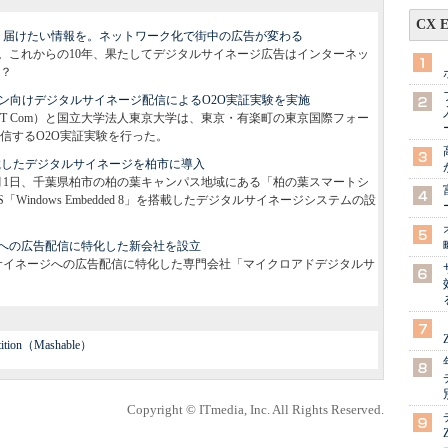
CX 
、届けたい情報を。ネットワーク化で街中の広告が変わる
。これからの10年、果たしてデジタルサイネージ広告はインターネッ
？
フォン向けデジタルサイネージ配信によるO2O実証実験を実施
TT Com）と国立大学法人東京大学は、東京・有楽町の東京国際フォー
信するO2O実証実験を行った。
d 8を搭載したデジタルサイネージを柏市に導入
月1日、千葉県柏市の柏の葉キャンパス地域にある「柏の葉スマートシ
indows Embedded 8」を搭載したデジタルサイネージシステムの設
への広告配信に特化した新会社を設立
ルサイネージへの広告配信に特化した専門会社「マイクロアドデジタルサ
etition（Mashable）
Copyright © ITmedia, Inc. All Rights Reserved.