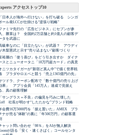
Experts アクセストップ10
「日本人が海外へ行けない」を打ち破る シンガ
ポール発LCCが仕掛ける“逆張り戦略”
ファミマ先行の「広告ビジネス」にセブンが参
入、勝算は？ 全国約2万店舗と約1億人の顧客デ
ータを武器に
高級車なのに「目立たない」が武器？ アウディ
が木梨憲武と示す“売り込まない”顧客づくり
富裕層の「使う喜び」をどう引き出すか ダイナ
ースとニューオータニ「18万円超カード」の真意
オニツカタイガーが“新宿ど真ん中”で描く世界戦
略 プラダやロエベと競う「売上1365億円の先」
サツドラ、クーポン配布で「数十億円の売り上げ
効果」 アプリ会員「145万人」達成で見据え
る、真の顧客理解
「サングラス＝不良」の偏見を巧みに壊した
Zoff 社長が明かす“したたかな”ブランド戦略
年会費16万5000円を「据え置いた」AMEX プラ
チナが売る"体験"の裏に「年500万円」の顧客選
別
チャット問い合わせ「98％」をAIが無人解決
Zoomが語る「安く・速くさばく」コールセンタ