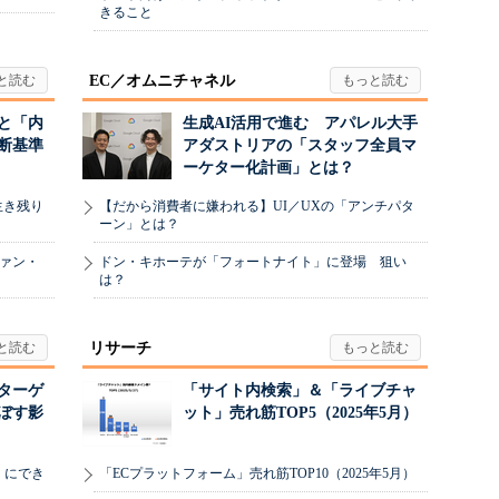
きること
EC／オムニチャネル
と「内
生成AI活用で進む アパレル大手
断基準
アダストリアの「スタッフ全員マ
ーケター化計画」とは？
生き残り
【だから消費者に嫌われる】UI／UXの「アンチパタ
ーン」とは？
ヴァン・
ドン・キホーテが「フォートナイト」に登場 狙い
は？
リサーチ
リターゲ
「サイト内検索」＆「ライブチャ
ぼす影
ット」売れ筋TOP5（2025年5月）
」にでき
「ECプラットフォーム」売れ筋TOP10（2025年5月）