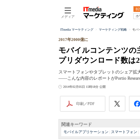
B2
ホ
メディア
ITmedia マーケティング
マーケティング戦略
モバ
2017年2000億に
モバイルコンテンツの
プリダウンロード数は
スマートフォンやタブレットのシェア拡
――こんな内容のレポートがPortio Research
2014年02月05日 15時18分 公開
印刷／PDF
関連キーワード
モバイルアプリケーション
|
スマートフォン
|