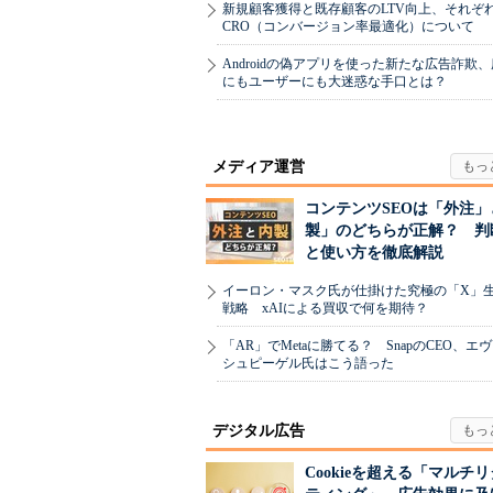
新規顧客獲得と既存顧客のLTV向上、それぞ
CRO（コンバージョン率最適化）について
Androidの偽アプリを使った新たな広告詐欺
にもユーザーにも大迷惑な手口とは？
メディア運営
コンテンツSEOは「外注」
製」のどちらが正解？ 判
と使い方を徹底解説
イーロン・マスク氏が仕掛けた究極の「X」
戦略 xAIによる買収で何を期待？
「AR」でMetaに勝てる？ SnapのCEO、エ
シュピーゲル氏はこう語った
デジタル広告
Cookieを超える「マルチ