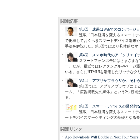
関連記事
第3回 成果はWebでのコンバージ
連載「日本経済を変えるスマートデ
で把握しておくべきスマートデバイス端末や
手法を解説した。第3回ではより具体的なマ
第4回 スマホ時代のアドクリエイ
スマートフォン広告にはさまざまなア
ー」だが、最近ではレクタングルやページ遷
いる。さらにHTML5を活用したリッチな
第1回 アプリかブラウザか、それ
第1回では、アプリ／ブラウザによ
ーム」「広告掲載先の媒体」という2つ観点
る。
第1回 スマートデバイスの爆発的
連載「日本経済を変えるスマートデ
ートデバイスマーケティングの基礎となる要
関連リンク
App Downloads Will Double in Next Four Year