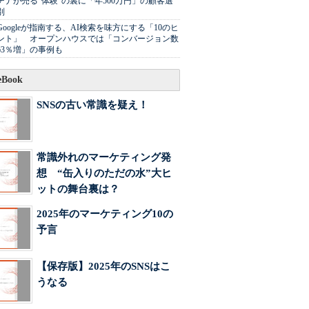
チナが売る"体験"の裏に「年500万円」の顧客選
別
Googleが指南する、AI検索を味方にする「10のヒ
ント」 オープンハウスでは「コンバージョン数
63％増」の事例も
Book
SNSの古い常識を疑え！
常識外れのマーケティング発
想 “缶入りのただの水”大ヒ
ットの舞台裏は？
2025年のマーケティング10の
予言
【保存版】2025年のSNSはこ
うなる