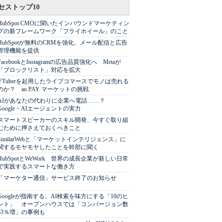
セストップ10
HubSpot CMOに聞いたインバウンドマーケティン
グの新フレームワーク「フライホイール」のこと
HubSpotが無料のCRMを強化、メール配信と広告
管理機能を提供
FacebookとInstagramの広告品質強化へ Metaが
「ブロックリスト」対応を拡大
VTuberを起用したライブコマースでモノは売れる
のか？ au PAY マーケットの挑戦
AIがあなたの代わりに企業へ電話……？
Google・AIエージェントの実力
スマートスピーカーのスキル開発、今すぐ取り組
むために押さえておくべきこと
SimilarWebと「マーケットインテリジェンス」に
関するモヤモヤしたことを幹部に聞く
HubSpotとWeWork 世界の成長企業が新しい日常
で実践するスマートな働き方
「マーケター通信」サービス終了のお知らせ
Googleが指南する、AI検索を味方にする「10のヒ
ント」 オープンハウスでは「コンバージョン数
63％増」の事例も