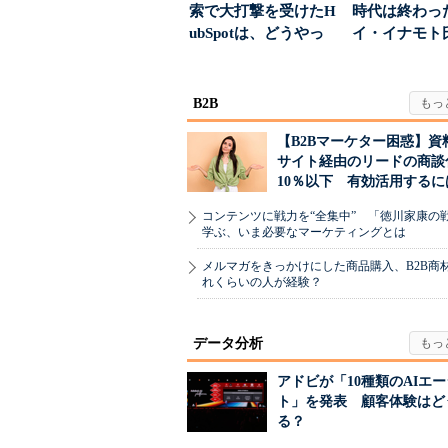
索で大打撃を受けたH
時代は終わっ
ubSpotは、どうやっ
イ・イナモト
て“未来の顧...
る、信頼を軸
ラン...
B2B
【B2Bマーケター困惑】資
サイト経由のリードの商談
10％以下 有効活用するに
コンテンツに戦力を“全集中” 「徳川家康の
学ぶ、いま必要なマーケティングとは
メルマガをきっかけにした商品購入、B2B商
れくらいの人が経験？
データ分析
アドビが「10種類のAIエ
ト」を発表 顧客体験はど
る？