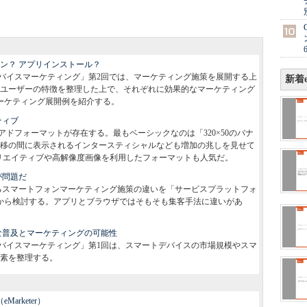
ョン？ アプリインストール？
バイスマーケティング」第2回では、マーケティング施策を展開する上
新着e
ユーザーの特徴を整理した上で、それぞれに効果的なマーケティング
ーケティング展開例を紹介する。
ティブ
ドフォーマットが存在する。最もベーシックなのは「320×50のバナ
移の間に表示されるインタースティシャルなども増加の兆しを見せて
クリエイティブや高解像度画像を利用したフォーマットも人気だ。
が問題だ
るスマートフォンマーケティング施策の違いを「サービスプラットフォ
から検討する。アプリとブラウザではそもそも集客手法に違いがあ
な普及とマーケティングの可能性
バイスマーケティング」第1回は、スマートデバイスの市場規模やスマ
素を整理する。
s（eMarketer）