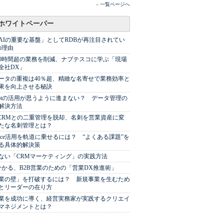
»
一覧ページへ
ホワイトペーパー
AIの重要な基盤」としてRDBが再注目されてい
の理由
00時間超の業務を削減、ナブテスコに学ぶ「現場
全社DX」
ータの重複は40％超、精緻な名寄せで業務効率と
果を向上させる秘訣
Spotの活用が思うように進まない？ データ管理の
解決方法
やCRMとの二重管理を脱却、名刺を営業資産に変
たな名刺管理とは？
sforce活用を軌道に乗せるには？ “よくある課題”を
る具体的解決策
ない「CRMマーケティング」の実践方法
分かる、B2B営業のための「営業DX推進術」
業の壁」を打破するには？ 新規事業を生むため
とリーダーの在り方
業を成功に導く、経営実務家が実践するクリエイ
マネジメントとは？