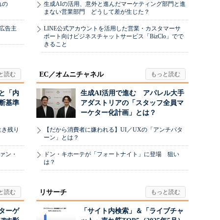
れの
生成AIの活用、意外と進んだマーケティング部門と進
まない営業部門 どうして差が生じた？
、広告主
LINE公式アカウントを活用した営業・カスタマーサ
ポート向けビジネスチャットサービス「BizClo」でで
きること
EC／オムニチャネル
と「内
生成AI活用で進む アパレル大手
断基準
アダストリアの「スタッフ全員マ
ーケター化計画」とは？
生き残り
【だから消費者に嫌われる】UI／UXの「アンチパタ
ーン」とは？
ヴァン・
ドン・キホーテが「フォートナイト」に登場 狙い
は？
リサーチ
リターゲ
「サイト内検索」＆「ライブチャ