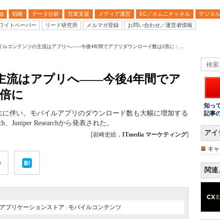
戦略
データ分析
営業支援
メディア運営
EC／オムニチャネル
デジタ
B
ワイトペーパー
リード研究所
メルマガ登録
お問い合わせ／運営者情報
イルコンテンツの主流はアプリへ――今後4年間でアプリダウンロード数は2倍に：...
主流はアプリへ――今後4年間でア
2倍に
知っ
大に伴い、モバイルアプリのダウンロード数も大幅に増加する
記事
、Juniper Researchから発表された。
アイ
[岩崎史絵，
ITmedia マーケティング
]
キャ
関連
アプリケーションストア
|
モバイルコンテンツ