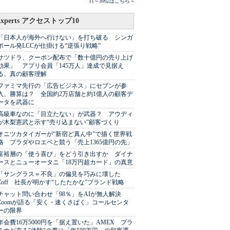
11～30位はこちら »
Experts アクセストップ10
「日本人が海外へ行けない」を打ち破る シンガ
ポール発LCCが仕掛ける“逆張り戦略”
サツドラ、クーポン配布で「数十億円の売り上げ
効果」 アプリ会員「145万人」達成で見据え
る、真の顧客理解
ファミマ先行の「広告ビジネス」にセブンが参
入、勝算は？ 全国約2万店舗と約1億人の顧客デ
ータを武器に
高級車なのに「目立たない」が武器？ アウディ
が木梨憲武と示す“売り込まない”顧客づくり
オニツカタイガーが“新宿ど真ん中”で描く世界戦
略 プラダやロエベと競う「売上1365億円の先」
富裕層の「使う喜び」をどう引き出すか ダイナ
ースとニューオータニ「18万円超カード」の真意
「サングラス＝不良」の偏見を巧みに壊した
Zoff 社長が明かす“したたかな”ブランド戦略
チャット問い合わせ「98％」をAIが無人解決
Zoomが語る「安く・速くさばく」コールセンタ
ーの限界
年会費16万5000円を「据え置いた」AMEX プラ