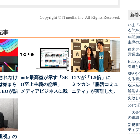
新着
Copyright © ITmedia, Inc. All Rights Reserved.
いま「
る3つ
記事
年間2
主導の
顧客デ
営業成
Hub
課題と
SFA
」されなけ
note最高益が示す「SE
LTVが「1.5倍」に
える新
は始まら
O至上主義の崩壊」
ミツカン「腸活コミュ
Sale
CEOが語
メディアビジネスに残
ニティ」が実証した、
解消す
...
された“勝ち筋...
値上げ時代に選ば...
失敗し
5分で
「大企
の組織
新規事
ティブ
重視」の