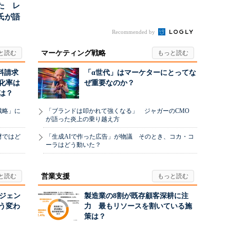
た レ
氏が語
にしたブ
Recommended by
マーケティング戦略
料請求
「α世代」はマーケターにとってな
化率は
ぜ重要なのか？
は？
戦略」に
「ブランドは叩かれて強くなる」 ジャガーのCMO
が語った炎上の乗り越え方
材ではど
「生成AIで作った広告」が物議 そのとき、コカ・コ
ーラはどう動いた？
営業支援
ージェン
製造業の8割が既存顧客深耕に注
う変わ
力 最もリソースを割いている施
策は？