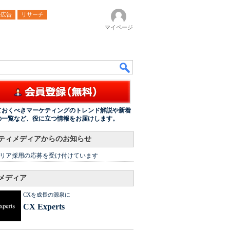
ル広告
リサーチ
マイページ
ておくべきマーケティングのトレンド解説や新着
の一覧など、役に立つ情報をお届けします。
ティメディアからのお知らせ
リア採用の応募を受け付けています
メディア
CXを成長の源泉に
CX Experts