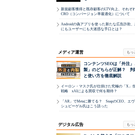
新規顧客獲得と既存顧客のLTV向上、それぞ
CRO（コンバージョン率最適化）について
Androidの偽アプリを使った新たな広告詐欺
にもユーザーにも大迷惑な手口とは？
メディア運営
コンテンツSEOは「外注」
製」のどちらが正解？ 判
と使い方を徹底解説
イーロン・マスク氏が仕掛けた究極の「X」
戦略 xAIによる買収で何を期待？
「AR」でMetaに勝てる？ SnapのCEO、エ
シュピーゲル氏はこう語った
デジタル広告