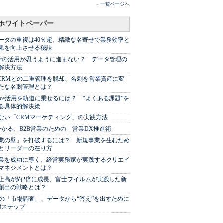
»
一覧ページへ
ホワイトペーパー
ータの重複は40％超、精緻な名寄せで業務効率と
果を向上させる秘訣
Spotの活用が思うように進まない？ データ管理の
解決方法
やCRMとの二重管理を脱却、名刺を営業資産に変
たな名刺管理とは？
sforce活用を軌道に乗せるには？ “よくある課題”を
る具体的解決策
ない「CRMマーケティング」の実践方法
分かる、B2B営業のための「営業DX推進術」
業の壁」を打破するには？ 新規事業を生むため
とリーダーの在り方
業を成功に導く、経営実務家が実践するクリエイ
マネジメントとは？
上高が約2倍に成長、富士フイルムが実践した新
創出の戦略とは？
代の「市場調査」、データから“答え”を出すために
3ステップ