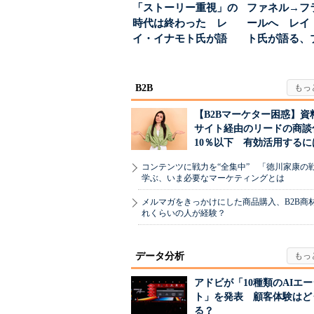
「ストーリー重視」の
ファネル→フ
時代は終わった レ
ールへ レイ
イ・イナモト氏が語
ト氏が語る、
る、信頼を軸にしたブ
が「信頼」を
ラン...
め...
B2B
【B2Bマーケター困惑】資
サイト経由のリードの商談
10％以下 有効活用するに
コンテンツに戦力を“全集中” 「徳川家康の
学ぶ、いま必要なマーケティングとは
メルマガをきっかけにした商品購入、B2B商
れくらいの人が経験？
データ分析
アドビが「10種類のAIエ
ト」を発表 顧客体験はど
る？