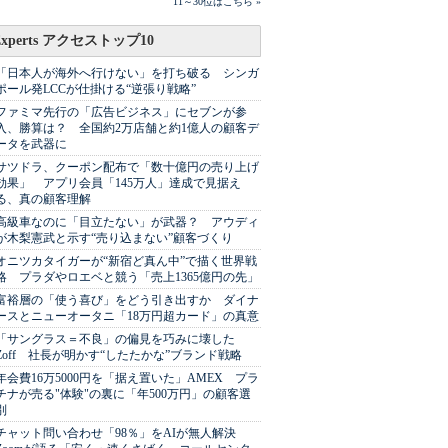
11～30位はこちら »
Experts アクセストップ10
「日本人が海外へ行けない」を打ち破る シンガ
ポール発LCCが仕掛ける“逆張り戦略”
ファミマ先行の「広告ビジネス」にセブンが参
入、勝算は？ 全国約2万店舗と約1億人の顧客デ
ータを武器に
サツドラ、クーポン配布で「数十億円の売り上げ
効果」 アプリ会員「145万人」達成で見据え
る、真の顧客理解
高級車なのに「目立たない」が武器？ アウディ
が木梨憲武と示す“売り込まない”顧客づくり
オニツカタイガーが“新宿ど真ん中”で描く世界戦
略 プラダやロエベと競う「売上1365億円の先」
富裕層の「使う喜び」をどう引き出すか ダイナ
ースとニューオータニ「18万円超カード」の真意
「サングラス＝不良」の偏見を巧みに壊した
Zoff 社長が明かす“したたかな”ブランド戦略
年会費16万5000円を「据え置いた」AMEX プラ
チナが売る"体験"の裏に「年500万円」の顧客選
別
チャット問い合わせ「98％」をAIが無人解決