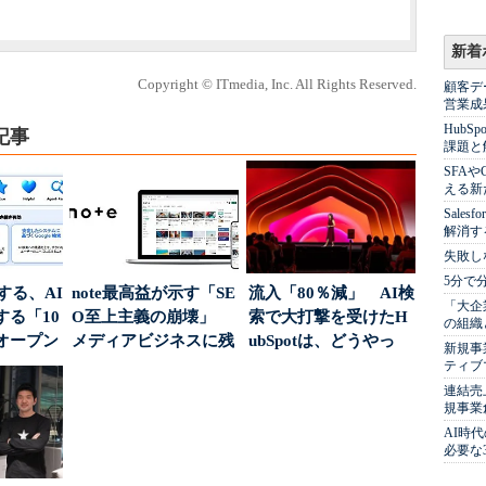
新着
Copyright © ITmedia, Inc. All Rights Reserved.
顧客デ
営業成
Hub
記事
課題と
SFA
える新
Sale
解消す
失敗し
5分で
南する、AI
note最高益が示す「SE
流入「80％減」 AI検
「大企
る「10
O至上主義の崩壊」
索で大打撃を受けたH
の組織
オープン
メディアビジネスに残
ubSpotは、どうやっ
新規事
された“勝ち筋...
て“未来の顧...
ティブ
連結売
規事業
AI時
必要な