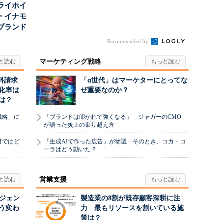
ライホイ
・イナモ
ブランド
得るた
Recommended by
マーケティング戦略
料請求
「α世代」はマーケターにとってな
化率は
ぜ重要なのか？
は？
戦略」に
「ブランドは叩かれて強くなる」 ジャガーのCMO
が語った炎上の乗り越え方
材ではど
「生成AIで作った広告」が物議 そのとき、コカ・コ
ーラはどう動いた？
営業支援
ージェン
製造業の8割が既存顧客深耕に注
う変わ
力 最もリソースを割いている施
策は？