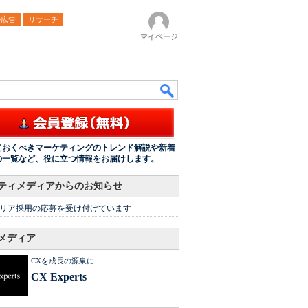
ル広告
リサーチ
マイページ
ておくべきマーケティングのトレンド解説や新着
の一覧など、役に立つ情報をお届けします。
ティメディアからのお知らせ
リア採用の応募を受け付けています
メディア
CXを成長の源泉に
CX Experts