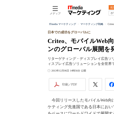
B2
ホ
メディア
ITmedia マーケティング
マーケティング戦略
Cr
日本での成功をグローバルに
Criteo、モバイルW
ンのグローバル展開を
リターゲティング・ディスプレイ広告ソリュー
ィスプレイ広告ソリューションを全世界
2013年12月06日 14時56分 公開
印刷／PDF
今回リリースしたモバイルWeb向
ケティング先進国である日本において
をベースにワールドワイドで展開す