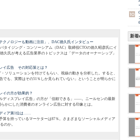
新着e
テクノロジーも動画に注目」、DAC徳久氏インタビュー
ジタル・アドバタイジング・コンソーシアム（DAC）取締役CTOの徳久昭彦氏にイ
年、徳久氏が考える広告業界のトピックスは「データのオーナーシップ」
レイ広告 その対応策とは？
ング・ソリューションを付けてもらい、視線の動きを分析した。すると、
広告でも、実際はその51％しか見られていない」ということが明らかに
レイの方が効果的？
ルディスプレイ広告」の方が「信頼できる」――。ニールセンの最新
g 2013』が明らかにした消費者のオンライン広告に対する印象とは。
ディア第1位は……
予算を持っているマーケターは87％。さまざまなソーシャルメディア
るのか。