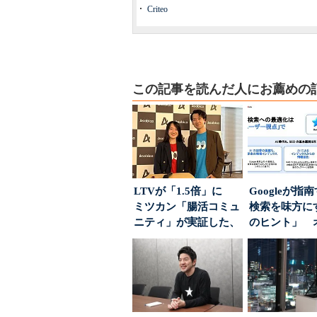
Criteo
この記事を読んだ人にお薦めの
LTVが「1.5倍」に
Googleが指
ミツカン「腸活コミュ
検索を味方にす
ニティ」が実証した、
のヒント」 
値上げ時代に選ば...
ハウスでは...