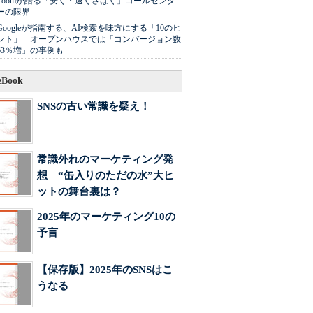
Zoomが語る「安く・速くさばく」コールセンタ
ーの限界
Googleが指南する、AI検索を味方にする「10のヒ
ント」 オープンハウスでは「コンバージョン数
63％増」の事例も
Book
SNSの古い常識を疑え！
常識外れのマーケティング発
想 “缶入りのただの水”大ヒ
ットの舞台裏は？
2025年のマーケティング10の
予言
【保存版】2025年のSNSはこ
うなる