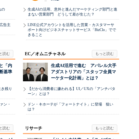
れの
生成AIの活用、意外と進んだマーケティング部門と進
まない営業部門 どうして差が生じた？
、広告主
LINE公式アカウントを活用した営業・カスタマーサ
ポート向けビジネスチャットサービス「BizClo」でで
きること
EC／オムニチャネル
と「内
生成AI活用で進む アパレル大手
断基準
アダストリアの「スタッフ全員マ
ーケター化計画」とは？
生き残り
【だから消費者に嫌われる】UI／UXの「アンチパタ
ーン」とは？
ヴァン・
ドン・キホーテが「フォートナイト」に登場 狙い
は？
リサーチ