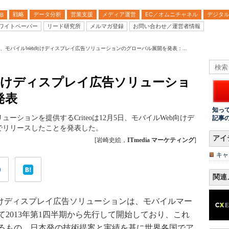
戦略
データ分析
営業支援
メディア運営
EC／オムニチャネル
デジタ
B
ワイトペーパー
リード研究所
メルマガ登録
お問い合わせ／運営者情報
iteo、モバイルWeb向けディスプレイ広告ソリューションのグローバル展開を発表：...
eb向けディスプレイ広告ソリューショ
発表
知っ
ションを提供するCriteoは12月5日、モバイルWeb向けデ
記事
でリリースしたことを発表した。
アイ
[岩崎史絵，
ITmedia マーケティング
]
キャ
関連
けディスプレイ広告ソリューションは、モバイルマー
2013年第1四半期から先行して開始しており、これ
るもの。日本発の技術提案と実績を基に世界各国でア