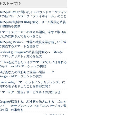
セストップ10
HubSpot CMOに聞いたインバウンドマーケティン
グの新フレームワーク「フライホイール」のこと
HubSpotが無料のCRMを強化、メール配信と広告
管理機能を提供
スマートスピーカーのスキル開発、今すぐ取り組
むために押さえておくべきこと
HubSpotとWeWork 世界の成長企業が新しい日常
で実践するスマートな働き方
FacebookとInstagramの広告品質強化へ Metaが
「ブロックリスト」対応を拡大
VTuberを起用したライブコマースでモノは売れる
のか？ au PAY マーケットの挑戦
AIがあなたの代わりに企業へ電話……？
Google・AIエージェントの実力
SimilarWebと「マーケットインテリジェンス」に
関するモヤモヤしたことを幹部に聞く
「マーケター通信」サービス終了のお知らせ
Googleが指南する、AI検索を味方にする「10のヒ
ント」 オープンハウスでは「コンバージョン数
63％増」の事例も