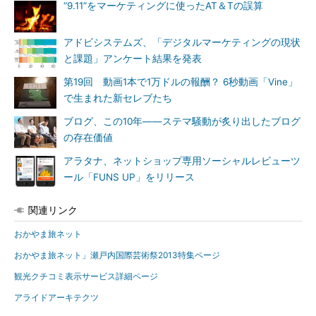
“9.11”をマーケティングに使ったAT＆Tの誤算
アドビシステムズ、「デジタルマーケティングの現状
と課題」アンケート結果を発表
第19回 動画1本で1万ドルの報酬？ 6秒動画「Vine」
で生まれた新セレブたち
ブログ、この10年――ステマ騒動が炙り出したブログ
の存在価値
アラタナ、ネットショップ専用ソーシャルレビューツ
ール「FUNS UP」をリリース
関連リンク
おかやま旅ネット
おかやま旅ネット」瀬戸内国際芸術祭2013特集ページ
観光クチコミ表示サービス詳細ページ
アライドアーキテクツ