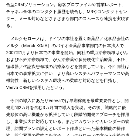
合型CRMソリューション。顧客プロファイルや営業レポート、
チャネル全体のコンタクト履歴を統合し、MRやコンタクトセン
ター、メール対応などさまざまな部門のスムーズな連携を実現す
る。
メルクセローノは、ドイツの本社を置く医薬品／化学品会社の
メルク（Merck KGaA）のバイオ医薬品事業部門の日本法人で、
2007年1月より日本での事業を開始。同社の重点治療領域はがん
および不妊治療領域で、がん治療薬や多発硬化症治療薬、不妊、
循環器／代謝疾患領域の治療薬などを提供している。今回同社は
日本での事業拡大に伴い、より高いシステムパフォーマンスや高
機能性、新しいシステム環境への柔軟な対応などを目指し、
Veeva CRMを採用したという。
今回の導入にあたりVeevaでは早期稼働を最重要要件とし、開
発期間2カ月を含む3カ月間で導入を実現。その後、戦略的に優
先順位の高い機能から拡張していく段階的開発アプローチを採用
し、事業拡大に対応している。またアカウントやカレンダーの管
理、訪問プランの設定とレポート作成といった基本機能の操作
性、設定変更の柔軟さを含め、メルクセローノの方から今後の成