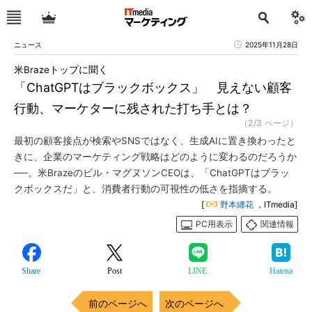
ニュース
2025年11月28日
米Brazeトップに聞く
「ChatGPTはブラックボックス」 見えない顧客
行動、マーケターに残された打ち手とは？
（2/3 ページ）
最初の顧客接点が検索やSNSではなく、生成AIに置き換わったと
きに、企業のマーケティング戦略はどのように変わるのだろうか
──。米Brazeのビル・マグヌソンCEOは、「ChatGPTはブラッ
クボックスだ」と、消費者行動の可視性の低さを指摘する。
[
野本纏花
，ITmedia]
PC用表示
関連情報
Share
Post
LINE
Hatena
前のページへ
次のページへ