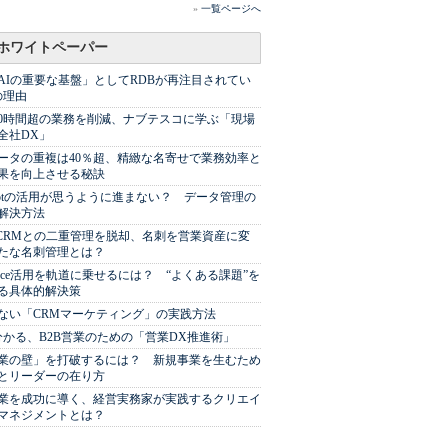
»
一覧ページへ
ホワイトペーパー
AIの重要な基盤」としてRDBが再注目されてい
の理由
00時間超の業務を削減、ナブテスコに学ぶ「現場
全社DX」
ータの重複は40％超、精緻な名寄せで業務効率と
果を向上させる秘訣
Spotの活用が思うように進まない？ データ管理の
解決方法
やCRMとの二重管理を脱却、名刺を営業資産に変
たな名刺管理とは？
sforce活用を軌道に乗せるには？ “よくある課題”を
る具体的解決策
ない「CRMマーケティング」の実践方法
分かる、B2B営業のための「営業DX推進術」
業の壁」を打破するには？ 新規事業を生むため
とリーダーの在り方
業を成功に導く、経営実務家が実践するクリエイ
マネジメントとは？