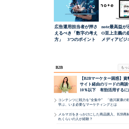
広告運用担当者が押さ
note最高益が
えるべき「数字の考え
O至上主義
方」 3つのポイント
メディアビジ
とは
された“勝ち筋.
B2B
【B2Bマーケター困惑】資
サイト経由のリードの商談
10％以下 有効活用するに
コンテンツに戦力を“全集中” 「徳川家康の
学ぶ、いま必要なマーケティングとは
メルマガをきっかけにした商品購入、B2B商
れくらいの人が経験？