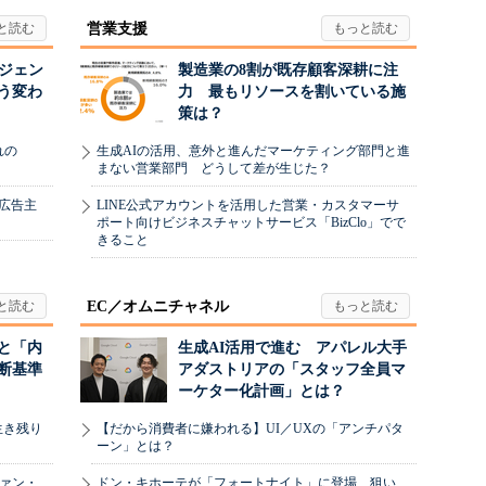
営業支援
ージェン
製造業の8割が既存顧客深耕に注
う変わ
力 最もリソースを割いている施
策は？
れの
生成AIの活用、意外と進んだマーケティング部門と進
まない営業部門 どうして差が生じた？
、広告主
LINE公式アカウントを活用した営業・カスタマーサ
ポート向けビジネスチャットサービス「BizClo」でで
きること
EC／オムニチャネル
と「内
生成AI活用で進む アパレル大手
断基準
アダストリアの「スタッフ全員マ
ーケター化計画」とは？
生き残り
【だから消費者に嫌われる】UI／UXの「アンチパタ
ーン」とは？
ヴァン・
ドン・キホーテが「フォートナイト」に登場 狙い