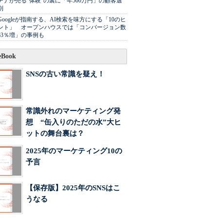
チナが売る"体験"の裏に「年500万円」の顧客選
別
Googleが指南する、AI検索を味方にする「10のヒ
ント」 オープンハウスでは「コンバージョン数
63％増」の事例も
Book
SNSの古い常識を疑え！
常識外れのマーケティング発
想 “缶入りのただの水”大ヒ
ットの舞台裏は？
2025年のマーケティング10の
予言
【保存版】2025年のSNSはこ
うなる