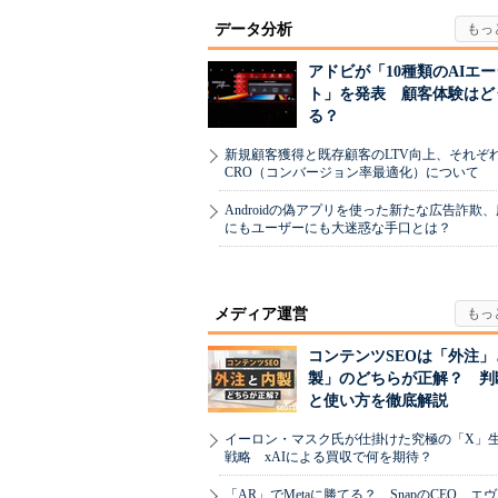
データ分析
アドビが「10種類のAIエ
ト」を発表 顧客体験はど
る？
新規顧客獲得と既存顧客のLTV向上、それぞ
CRO（コンバージョン率最適化）について
Androidの偽アプリを使った新たな広告詐欺
にもユーザーにも大迷惑な手口とは？
メディア運営
コンテンツSEOは「外注」
製」のどちらが正解？ 判
と使い方を徹底解説
イーロン・マスク氏が仕掛けた究極の「X」
戦略 xAIによる買収で何を期待？
「AR」でMetaに勝てる？ SnapのCEO、エ