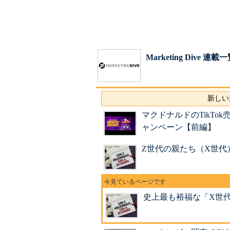
Marketing Dive 連載
新しい
マクドナルドのTikTo
ャンペーン【前編】
Z世代の親たち（X世
史上最も裕福な「X世