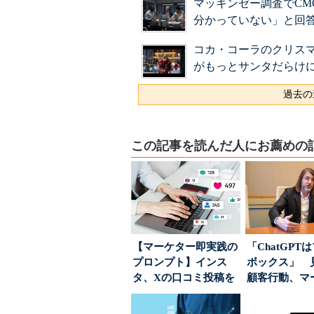
マッキンゼー調査でCM
分かっていない」と回
コカ・コーラのクリスマ
がもっとサンタだらけ
過去の
この記事を読んだ人にお薦めの
【マーケター即実践の
「ChatGPT
プロンプト】インス
ボックス」 
タ、Xの口コミ投稿を
顧客行動、マ
分析→戦略立案に生か
に残された打ち.
す...