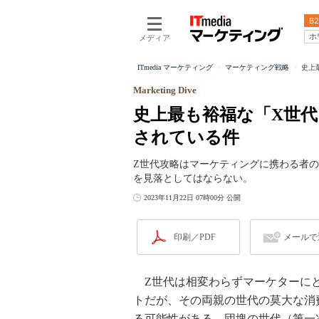
B2
ホ
メディア
ITmedia マーケティング
マーケティング戦略
史上最
Marketing Dive
史上最も裕福な「X世
されている件
Z世代攻略はマーケティングに携わる者
を見落としてはならない。
2023年11月22日 07時00分 公開
印刷／PDF
メールで
Z世代は相変わらずマーケターに
トだが、その両親の世代の莫大な消
る可能性がある。団塊の世代（第一