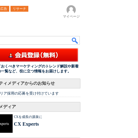
ル広告
リサーチ
マイページ
ておくべきマーケティングのトレンド解説や新着
の一覧など、役に立つ情報をお届けします。
ティメディアからのお知らせ
リア採用の応募を受け付けています
メディア
CXを成長の源泉に
CX Experts