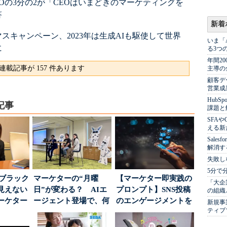
Oの3分の2が「CEOはいまどきのマーケティングを
答
新着
スキャンペーン、2023年は生成AIも駆使して世界
いま「
に
る3つ
年間2
連載記事が 157 件あります
主導の
顧客デ
営業成
Hub
記事
課題と
SFA
える新
Sale
解消す
失敗し
5分で
はブラック
マーケターの“月曜
【マーケター即実践の
「大企
見えない
日”が変わる？ AIエ
プロンプト】SNS投稿
の組織
ーケター
ージェント登場で、何
のエンゲージメントを
新規事
ティブ
..
が起きるか
高めるAI活用、ポ...