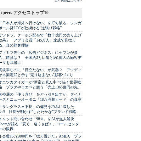
11～30位はこちら »
Experts アクセストップ10
「日本人が海外へ行けない」を打ち破る シンガ
ポール発LCCが仕掛ける“逆張り戦略”
サツドラ、クーポン配布で「数十億円の売り上げ
効果」 アプリ会員「145万人」達成で見据え
る、真の顧客理解
ファミマ先行の「広告ビジネス」にセブンが参
入、勝算は？ 全国約2万店舗と約1億人の顧客デ
ータを武器に
高級車なのに「目立たない」が武器？ アウディ
が木梨憲武と示す“売り込まない”顧客づくり
オニツカタイガーが“新宿ど真ん中”で描く世界戦
略 プラダやロエベと競う「売上1365億円の先」
富裕層の「使う喜び」をどう引き出すか ダイナ
ースとニューオータニ「18万円超カード」の真意
「サングラス＝不良」の偏見を巧みに壊した
Zoff 社長が明かす“したたかな”ブランド戦略
チャット問い合わせ「98％」をAIが無人解決
Zoomが語る「安く・速くさばく」コールセンタ
ーの限界
年会費16万5000円を「据え置いた」AMEX プラ