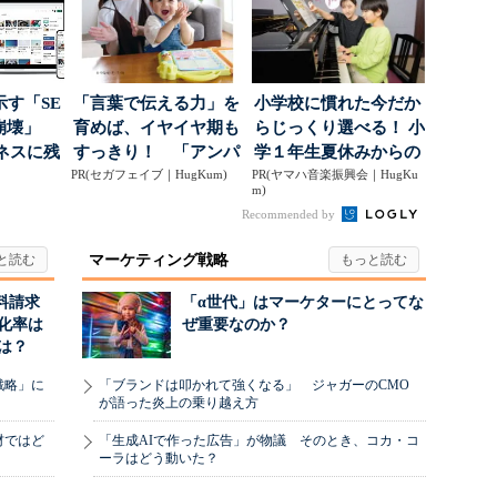
示す「SE
「言葉で伝える力」を
小学校に慣れた今だか
の崩壊」
育めば、イヤイヤ期も
らじっくり選べる！ 小
ネスに残
すっきり！ 「アンパ
学１年生夏休みからの
..
PR(セガフェイブ｜HugKum)
ンマン ことばずかん...
PR(ヤマハ音楽振興会｜HugKu
「音楽教室」デビュ...
m)
Recommended by
マーケティング戦略
料請求
「α世代」はマーケターにとってな
化率は
ぜ重要なのか？
は？
戦略」に
「ブランドは叩かれて強くなる」 ジャガーのCMO
が語った炎上の乗り越え方
材ではど
「生成AIで作った広告」が物議 そのとき、コカ・コ
ーラはどう動いた？