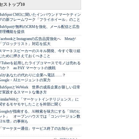
セストップ10
HubSpot CMOに聞いたインバウンドマーケティン
グの新フレームワーク「フライホイール」のこと
HubSpotが無料のCRMを強化、メール配信と広告
管理機能を提供
FacebookとInstagramの広告品質強化へ Metaが
「ブロックリスト」対応を拡大
スマートスピーカーのスキル開発、今すぐ取り組
むために押さえておくべきこと
VTuberを起用したライブコマースでモノは売れる
のか？ au PAY マーケットの挑戦
AIがあなたの代わりに企業へ電話……？
Google・AIエージェントの実力
HubSpotとWeWork 世界の成長企業が新しい日常
で実践するスマートな働き方
SimilarWebと「マーケットインテリジェンス」に
関するモヤモヤしたことを幹部に聞く
Googleが指南する、AI検索を味方にする「10のヒ
ント」 オープンハウスでは「コンバージョン数
63％増」の事例も
「マーケター通信」サービス終了のお知らせ