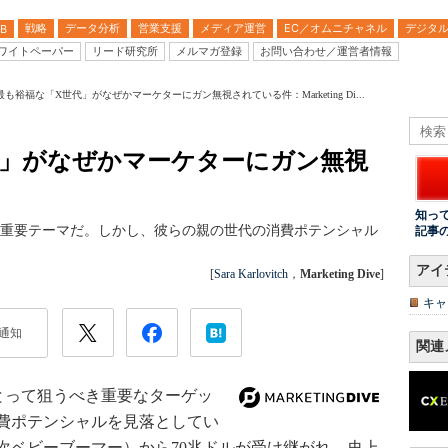
戦略
データ分析
営業支援
メディア運営
EC／オムニチャネル
デジタ
B
ワイトペーパー
リード研究所
メルマガ登録
お問い合わせ／運営者情報
も裕福な「X世代」がなぜかマーケターにガン無視されている件：Marketing Di...
代」がなぜかマーケターにガン無視
知っ
の重要テーマだ。しかし、彼らの親の世代の消費ポテンシャル
記事
アイ
[
Sara Karlovitch
，
Marketing Dive
]
キャ
通知
関連
とって狙うべき重要なターゲッ
費ポテンシャルを見落としてい
次ベビーブーマー）から70兆ドルが受け継がれ、史上