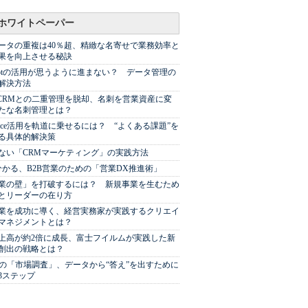
ホワイトペーパー
ータの重複は40％超、精緻な名寄せで業務効率と
果を向上させる秘訣
Spotの活用が思うように進まない？ データ管理の
解決方法
やCRMとの二重管理を脱却、名刺を営業資産に変
たな名刺管理とは？
sforce活用を軌道に乗せるには？ “よくある課題”を
る具体的解決策
ない「CRMマーケティング」の実践方法
分かる、B2B営業のための「営業DX推進術」
業の壁」を打破するには？ 新規事業を生むため
とリーダーの在り方
業を成功に導く、経営実務家が実践するクリエイ
マネジメントとは？
上高が約2倍に成長、富士フイルムが実践した新
創出の戦略とは？
代の「市場調査」、データから“答え”を出すために
3ステップ