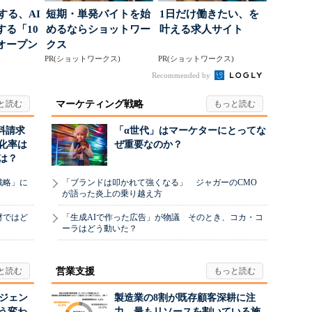
南する、AI
短期・単発バイトを始
1日だけ働きたい、を
る「10
めるならショットワー
叶える求人サイト
オープン
クス
PR(ショットワークス)
PR(ショットワークス)
Recommended by
マーケティング戦略
料請求
「α世代」はマーケターにとってな
化率は
ぜ重要なのか？
は？
戦略」に
「ブランドは叩かれて強くなる」 ジャガーのCMO
が語った炎上の乗り越え方
材ではど
「生成AIで作った広告」が物議 そのとき、コカ・コ
ーラはどう動いた？
営業支援
ージェン
製造業の8割が既存顧客深耕に注
う変わ
力 最もリソースを割いている施