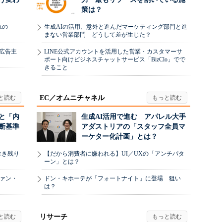
策は？
れの
生成AIの活用、意外と進んだマーケティング部門と進
まない営業部門 どうして差が生じた？
、広告主
LINE公式アカウントを活用した営業・カスタマーサ
ポート向けビジネスチャットサービス「BizClo」でで
きること
EC／オムニチャネル
と「内
生成AI活用で進む アパレル大手
断基準
アダストリアの「スタッフ全員マ
ーケター化計画」とは？
生き残り
【だから消費者に嫌われる】UI／UXの「アンチパタ
ーン」とは？
ヴァン・
ドン・キホーテが「フォートナイト」に登場 狙い
は？
リサーチ