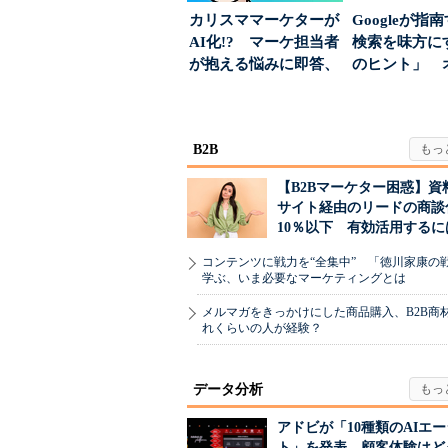
カリスママーケターが
Googleが指
AI化!? マーケ担当者
検索を味方にす
が抱える悩みに即答、
のヒント」 
実力は？
ハウスでは...
B2B
【B2Bマーケター困惑】資
サイト経由のリードの商談
10％以下 有効活用するに
コンテンツに戦力を“全集中” 「徳川家康の
学ぶ、いま必要なマーケティングとは
メルマガをきっかけにした商品購入、B2B商
れくらいの人が経験？
データ分析
アドビが「10種類のAIエ
ト」を発表 顧客体験はど