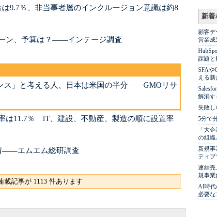
合は9.7％、非当事者層のインクルージョン意識は約8
新着
顧客デ
ィーン、予算は？――インテージ調査
営業成
Hub
課題と
SFA
える新
ンス」と考える人、日本は米国の半分――GMOリサ
Sale
解消す
失敗し
率は11.7％ IT、建設、不動産、製造の順に設置率
5分で
「大企
の組織
新規事
事情――エムエム総研調査
ティブ
連結売
規事業
載記事が 1113 件あります
AI時
必要な