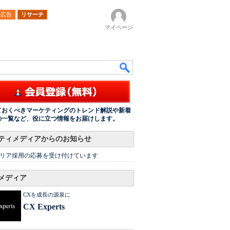
ル広告
リサーチ
マイページ
ておくべきマーケティングのトレンド解説や新着
の一覧など、役に立つ情報をお届けします。
ティメディアからのお知らせ
リア採用の応募を受け付けています
メディア
CXを成長の源泉に
CX Experts