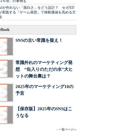
63％増」の事例も
AIが作れない「面白さ」をどう設計？ セガXD
が実践する「ゲーム発想」で体験価値を高める方
法
Book
SNSの古い常識を疑え！
常識外れのマーケティング発
想 “缶入りのただの水”大ヒ
ットの舞台裏は？
2025年のマーケティング10の
予言
【保存版】2025年のSNSはこ
うなる
»
一覧ページへ