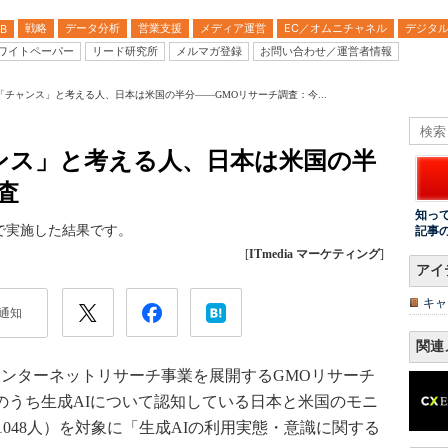
戦略
データ分析
営業支援
メディア運営
EC／オムニチャネル
デジタ
B
ワイトペーパー
リード研究所
メルマガ登録
お問い合わせ／運営者情報
「チャンス」と考える人、日本は米国の半分――GMOリサーチ調査：今...
ンス」と考える人、日本は米国の半
査
知っ
で実施した結果です。
記事
[
ITmedia マーケティング
]
アイ
キャ
通知
関連
ンターネットリサーチ事業を展開するGMOリサーチ
el」のうち生成AIについて認知している日本と米国のモニ
国1048人）を対象に「生成AIの利用実態・意識に関する