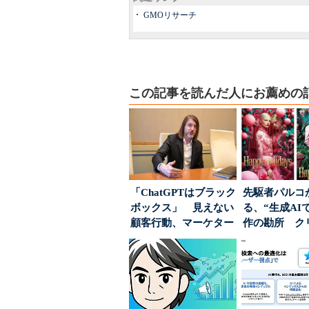
GMOリサーチ
この記事を読んだ人にお薦めの
「ChatGPTはブラック
先駆者パルコ
ボックス」 見えない
る、“生成AI
顧客行動、マーケター
作の勘所 ク
に残された打ち...
ーに残る「重
割...