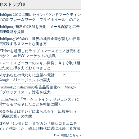
セストップ10
HubSpot CMOに聞いたインバウンドマーケティン
グの新フレームワーク「フライホイール」のこと
HubSpotが無料のCRMを強化、メール配信と広告
管理機能を提供
HubSpotとWeWork 世界の成長企業が新しい日常
で実践するスマートな働き方
VTuberを起用したライブコマースでモノは売れる
のか？ au PAY マーケットの挑戦
スマートスピーカーのスキル開発、今すぐ取り組
むために押さえておくべきこと
AIがあなたの代わりに企業へ電話……？
Google・AIエージェントの実力
FacebookとInstagramの広告品質強化へ Metaが
「ブロックリスト」対応を拡大
SimilarWebと「マーケットインテリジェンス」に
関するモヤモヤしたことを幹部に聞く
お金を払えばテレビに出られる？ 広報を狙う
「悪徳営業」の実態
LTVが「1.5倍」に ミツカン「腸活コミュニテ
ィ」が実証した、値上げ時代に選ばれ続ける方法
11～30位はこちら »