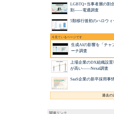
LGBTQ+当事者層の割
割――電通調査
5類移行後初のハロウ
生成AIの影響を「チャ
ーチ調査
上場企業のDX組織設置
が高い――Nexal調査
SaaS企業の新卒採用
過去の連
関連リンク