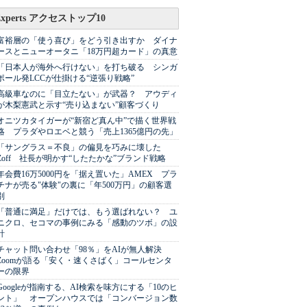
Experts アクセストップ10
富裕層の「使う喜び」をどう引き出すか ダイナ
ースとニューオータニ「18万円超カード」の真意
「日本人が海外へ行けない」を打ち破る シンガ
ポール発LCCが仕掛ける“逆張り戦略”
高級車なのに「目立たない」が武器？ アウディ
が木梨憲武と示す“売り込まない”顧客づくり
オニツカタイガーが“新宿ど真ん中”で描く世界戦
略 プラダやロエベと競う「売上1365億円の先」
「サングラス＝不良」の偏見を巧みに壊した
Zoff 社長が明かす“したたかな”ブランド戦略
年会費16万5000円を「据え置いた」AMEX プラ
チナが売る"体験"の裏に「年500万円」の顧客選
別
「普通に満足」だけでは、もう選ばれない？ ユ
ニクロ、セコマの事例にみる「感動のツボ」の設
計
チャット問い合わせ「98％」をAIが無人解決
Zoomが語る「安く・速くさばく」コールセンタ
ーの限界
Googleが指南する、AI検索を味方にする「10のヒ
ント」 オープンハウスでは「コンバージョン数