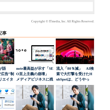
Copyright © ITmedia, Inc. All Rights Reserved.
記事
が語
note最高益が示す「SE
流入「80％減」 AI検
で広告”制
O至上主義の崩壊」
索で大打撃を受けたH
リエイタ
メディアビジネスに残
ubSpotは、どうやっ
要な役
された“勝ち筋...
て“未来の顧...