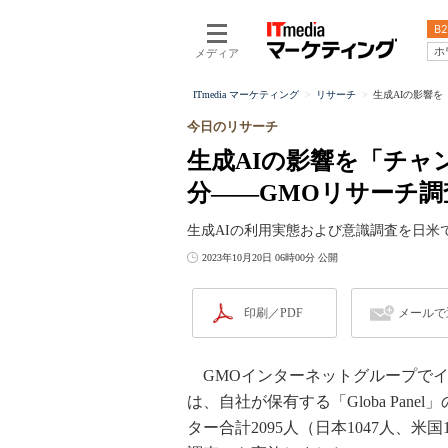
B2
ホ
メディア
ITmedia マーケティング
リサーチ
生成AIの影響を
今日のリサーチ
生成AIの影響を「チャ
分――GMOリサーチ調
生成AIの利用実態および意識調査を日米
2023年10月20日 06時00分 公開
印刷／PDF
メールで
GMOインターネットグループでイ
は、自社が保有する「Globa Pan
ター合計2095人（日本1047人、米