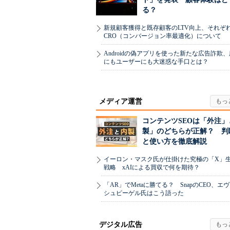
る？
新規顧客獲得と既存顧客のLTV向上、それぞ
CRO（コンバージョン率最適化）について
Androidの偽アプリを使った新たな広告詐欺
にもユーザーにも大迷惑な手口とは？
メディア運営
コンテンツSEOは「外注」
製」のどちらが正解？ 判
と使い方を徹底解説
イーロン・マスク氏が仕掛けた究極の「X」
戦略 xAIによる買収で何を期待？
「AR」でMetaに勝てる？ SnapのCEO、エ
シュピーゲル氏はこう語った
デジタル広告