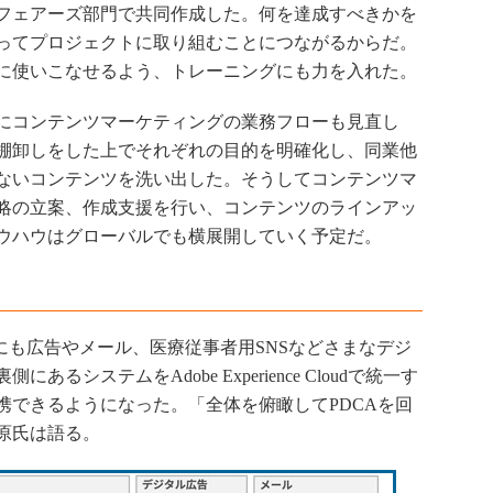
フェアーズ部門で共同作成した。何を達成すべきかを
ってプロジェクトに取り組むことにつながるからだ。
に使いこなせるよう、トレーニングにも力を入れた。
にコンテンツマーケティングの業務フローも見直し
棚卸しをした上でそれぞれの目的を明確化し、同業他
ないコンテンツを洗い出した。そうしてコンテンツマ
略の立案、作成支援を行い、コンテンツのラインアッ
ウハウはグローバルでも横展開していく予定だ。
にも広告やメール、医療従事者用SNSなどさまなデジ
システムをAdobe Experience Cloudで統一す
携できるようになった。「全体を俯瞰してPDCAを回
原氏は語る。