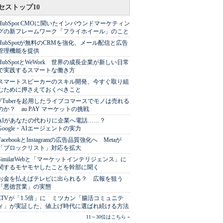
セストップ10
HubSpot CMOに聞いたインバウンドマーケティン
グの新フレームワーク「フライホイール」のこと
HubSpotが無料のCRMを強化、メール配信と広告
管理機能を提供
HubSpotとWeWork 世界の成長企業が新しい日常
で実践するスマートな働き方
スマートスピーカーのスキル開発、今すぐ取り組
むために押さえておくべきこと
VTuberを起用したライブコマースでモノは売れる
のか？ au PAY マーケットの挑戦
AIがあなたの代わりに企業へ電話……？
Google・AIエージェントの実力
FacebookとInstagramの広告品質強化へ Metaが
「ブロックリスト」対応を拡大
SimilarWebと「マーケットインテリジェンス」に
関するモヤモヤしたことを幹部に聞く
お金を払えばテレビに出られる？ 広報を狙う
「悪徳営業」の実態
LTVが「1.5倍」に ミツカン「腸活コミュニテ
ィ」が実証した、値上げ時代に選ばれ続ける方法
11～30位はこちら »