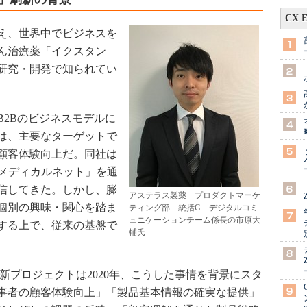
CX 
え、世界中でビジネスを
ん治療薬「イクスタン
研究・開発で知られてい
2Bのビジネスモデルに
は、主要なターゲットで
顧客体験向上だ。同社は
 メディカルネット」を通
信してきた。しかし、膨
アステラス製薬 プロダクトマーケ
個別の興味・関心を踏ま
ティング部 統括G デジタルコミ
ュニケーションチーム係長の市原大
する上で、従来の基盤で
輔氏
プロジェクトは2020年、こうした事情を背景にスタ
事者の顧客体験向上」「製品基本情報の確実な提供」