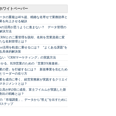
ホワイトペーパー
ータの重複は40％超、精緻な名寄せで業務効率と
果を向上させる秘訣
Spotの活用が思うように進まない？ データ管理の
解決方法
やCRMとの二重管理を脱却、名刺を営業資産に変
たな名刺管理とは？
sforce活用を軌道に乗せるには？ “よくある課題”を
る具体的解決策
ない「CRMマーケティング」の実践方法
分かる、B2B営業のための「営業DX推進術」
業の壁」を打破するには？ 新規事業を生むため
とリーダーの在り方
業を成功に導く、経営実務家が実践するクリエイ
マネジメントとは？
上高が約2倍に成長、富士フイルムが実践した新
創出の戦略とは？
代の「市場調査」、データから“答え”を出すために
3ステップ