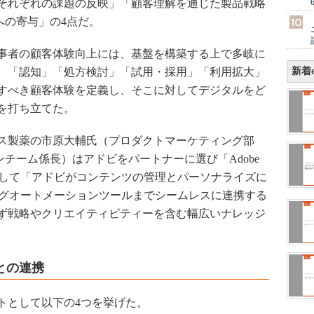
それぞれの課題の反映」「顧客理解を通じた製品戦略
への寄与」の4点だ。
事者の顧客体験向上には、基盤を構築する上で多岐に
、「認知」「処方検討」「試用・採用」「利用拡大」
新着e
すべき顧客体験を定義し、そこに対してデジタルをど
を打ち立てた。
ス製薬の市原大輔氏（プロダクトマーケティング部
チーム係長）はアドビをパートナーに選び「Adobe
入した理由として「アドビがコンテンツの管理とパーソナライズに
ングオートメーションツールまでシームレスに連携する
ず戦略やクリエイティビティーを含む幅広いナレッジ
との連携
として以下の4つを挙げた。