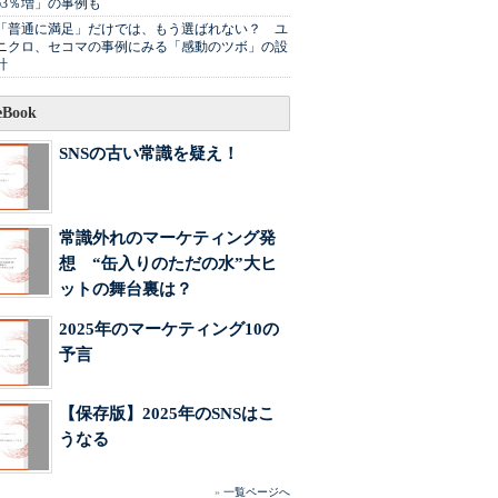
63％増」の事例も
「普通に満足」だけでは、もう選ばれない？ ユ
ニクロ、セコマの事例にみる「感動のツボ」の設
計
Book
SNSの古い常識を疑え！
常識外れのマーケティング発
想 “缶入りのただの水”大ヒ
ットの舞台裏は？
2025年のマーケティング10の
予言
【保存版】2025年のSNSはこ
うなる
»
一覧ページへ