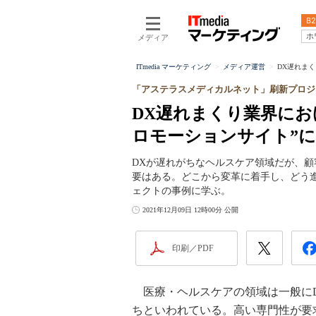
B2
ホ
メディア
ITmedia マーケティング
メディア運営
DX遅れまく
「アステラスメディカルネット」刷新プロジ
DX遅れまくり業界にお
ロモーションサイト”
DXが遅れがちなヘルスケア領域だが、
要はある。どこから変革に着手し、どう
ェクトの事例に学ぶ。
2021年12月09日 12時00分 公開
印刷／PDF
医療・ヘルスケアの領域は一般にD
ちといわれている。高い専門性が要