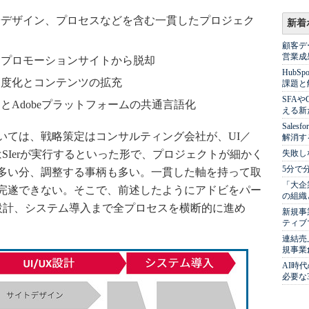
やデザイン、プロセスなどを含む一貫したプロジェク
新着
顧客デ
営業成
るプロモーションサイトから脱却
Hub
高度化とコンテンツの拡充
課題と
SFA
とAdobeプラットフォームの共通言語化
える新
Sale
ては、戦略策定はコンサルティング会社が、UI／
解消す
SIerが実行するといった形で、プロジェクトが細かく
失敗し
5分で
多い分、調整する事柄も多い。一貫した軸を持って取
「大企
完遂できない。そこで、前述したようにアドビをパー
の組織
X設計、システム導入まで全プロセスを横断的に進め
新規事
ティブ
連結売
規事業
AI時
必要な