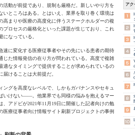
アク
の活動が前提であり、規制も厳格だ。新しいやり方を
ないところはある。とはいえ、業界を取り巻く環境は
の高まりや医療の高度化に伴うステークホルダーの複
のプロセスの厳格化といった課題が生じており、これ
避になっている。
急速に変化する医療従事者やその先にいる患者の期待
通じた情報発信の在り方が問われている。高度で複雑
最適なタイミングで提供することが求められているの
に届けることは大前提だ。
ィングを高度なレベルで、しかもガバナンスやセキュ
ばいけない――。他業界でも同様の悩みを抱えるマー
、アドビが2021年11月19日に開催した記者向けの勉
の医療従事者向け情報サイト刷新プロジェクトの事例
」刷新の背景