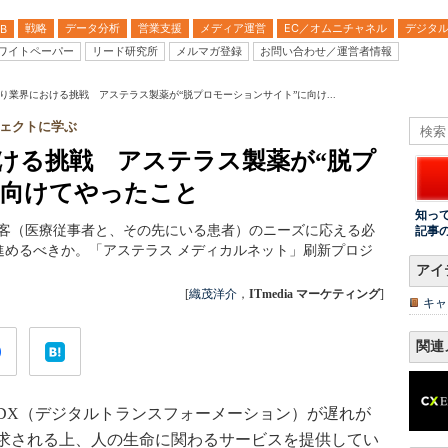
戦略
データ分析
営業支援
メディア運営
EC／オムニチャネル
デジタ
B
ワイトペーパー
リード研究所
メルマガ登録
お問い合わせ／運営者情報
り業界における挑戦 アステラス製薬が“脱プロモーションサイト”に向け...
ェクトに学ぶ
ける挑戦 アステラス製薬が“脱プ
に向けてやったこと
知っ
顧客（医療従事者と、その先にいる患者）のニーズに応える必
記事
進めるべきか。「アステラス メディカルネット」刷新プロジ
アイ
[
織茂洋介
，
ITmedia マーケティング
]
キャ
関連
X（デジタルトランスフォーメーション）が遅れが
求される上、人の生命に関わるサービスを提供してい