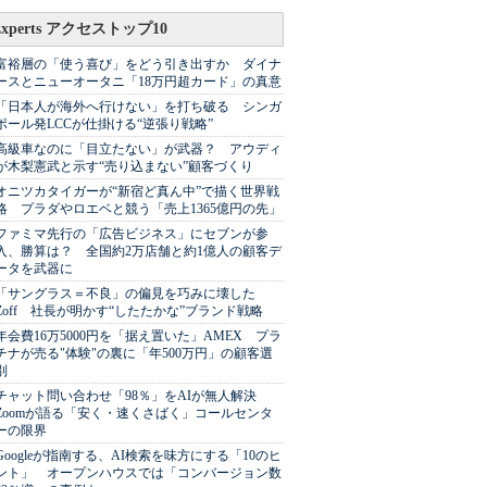
Experts アクセストップ10
富裕層の「使う喜び」をどう引き出すか ダイナ
ースとニューオータニ「18万円超カード」の真意
「日本人が海外へ行けない」を打ち破る シンガ
ポール発LCCが仕掛ける“逆張り戦略”
高級車なのに「目立たない」が武器？ アウディ
が木梨憲武と示す“売り込まない”顧客づくり
オニツカタイガーが“新宿ど真ん中”で描く世界戦
略 プラダやロエベと競う「売上1365億円の先」
ファミマ先行の「広告ビジネス」にセブンが参
入、勝算は？ 全国約2万店舗と約1億人の顧客デ
ータを武器に
「サングラス＝不良」の偏見を巧みに壊した
Zoff 社長が明かす“したたかな”ブランド戦略
年会費16万5000円を「据え置いた」AMEX プラ
チナが売る"体験"の裏に「年500万円」の顧客選
別
チャット問い合わせ「98％」をAIが無人解決
Zoomが語る「安く・速くさばく」コールセンタ
ーの限界
Googleが指南する、AI検索を味方にする「10のヒ
ント」 オープンハウスでは「コンバージョン数