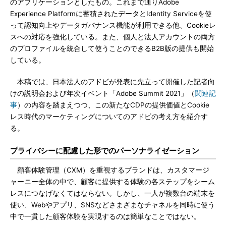
のアプリケーションとしたもの。これまで通りAdobe
Experience Platformに蓄積されたデータとIdentity Serviceを使
って認知向上やデータガバナンス機能が利用できる他、Cookieレ
スへの対応を強化している。また、個人と法人アカウントの両方
のプロファイルを統合して使うことのできるB2B版の提供も開始
している。
本稿では、日本法人のアドビが発表に先立って開催した記者向
けの説明会および年次イベント「Adobe Summit 2021」（
関連記
事
）の内容を踏まえつつ、この新たなCDPの提供価値とCookie
レス時代のマーケティングについてのアドビの考え方を紹介す
る。
プライバシーに配慮した形でのパーソナライゼーション
顧客体験管理（CXM）を重視するブランドは、カスタマージ
ャーニー全体の中で、顧客に提供する体験の各ステップをシーム
レスにつなげなくてはならない。しかし、一人が複数台の端末を
使い、Webやアプリ、SNSなどさまざまなチャネルを同時に使う
中で一貫した顧客体験を実現するのは簡単なことではない。