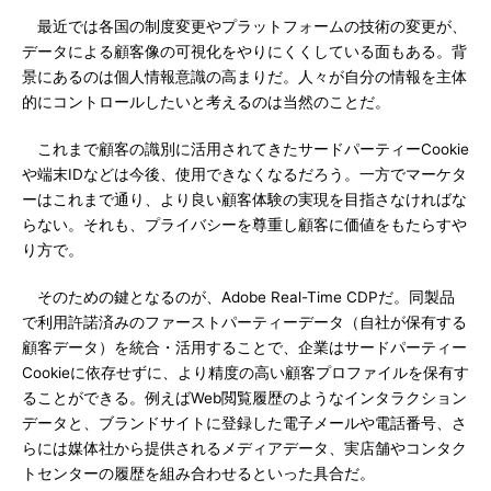
最近では各国の制度変更やプラットフォームの技術の変更が、
データによる顧客像の可視化をやりにくくしている面もある。背
景にあるのは個人情報意識の高まりだ。人々が自分の情報を主体
的にコントロールしたいと考えるのは当然のことだ。
これまで顧客の識別に活用されてきたサードパーティーCookie
や端末IDなどは今後、使用できなくなるだろう。一方でマーケタ
ーはこれまで通り、より良い顧客体験の実現を目指さなければな
らない。それも、プライバシーを尊重し顧客に価値をもたらすや
り方で。
そのための鍵となるのが、Adobe Real-Time CDPだ。同製品
で利用許諾済みのファーストパーティーデータ（自社が保有する
顧客データ）を統合・活用することで、企業はサードパーティー
Cookieに依存せずに、より精度の高い顧客プロファイルを保有す
ることができる。例えばWeb閲覧履歴のようなインタラクション
データと、ブランドサイトに登録した電子メールや電話番号、さ
らには媒体社から提供されるメディアデータ、実店舗やコンタク
トセンターの履歴を組み合わせるといった具合だ。