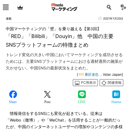
連載
2021年1月20日
中国マーケティングの「壁」を乗り越える【第3回】
「RED」「Bilibili」「Douyin」他 中国の主要
SNSプラットフォームの特徴まとめ
トレンド変化の大きい中国においてマーケティングを成功させる
ためには、主要SNSプラットフォームにおける適材適所の施策が
欠かせない。中国SNSの最新状況をまとめた。
[
番匠達也
，Vstar Japan]
PC用表示
関連情報
Share
Post
LINE
Hatena
情報発信をするSNSにも変化が起きている。従来は
「Weibo（微博）」や「WeChat」を活用することが一般的だっ
たが、中国のインターネットユーザーの増加やコンテンツの多様