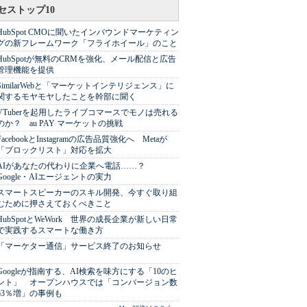
セストップ10
HubSpot CMOに聞いたインバウンドマーケティン
グの新フレームワーク「フライホイール」のこと
HubSpotが無料のCRMを強化、メール配信と広告
管理機能を提供
SimilarWebと「マーケットインテリジェンス」に
関するモヤモヤしたことを幹部に聞く
VTuberを起用したライブコマースでモノは売れる
のか？ au PAY マーケットの挑戦
FacebookとInstagramの広告品質強化へ Metaが
「ブロックリスト」対応を拡大
AIがあなたの代わりに企業へ電話……？
Google・AIエージェントの実力
スマートスピーカーのスキル開発、今すぐ取り組
むために押さえておくべきこと
HubSpotとWeWork 世界の成長企業が新しい日常
で実践するスマートな働き方
「マーケター通信」サービス終了のお知らせ
Googleが指南する、AI検索を味方にする「10のヒ
ント」 オープンハウスでは「コンバージョン数
63％増」の事例も