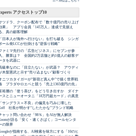
11～30位はこちら »
Experts アクセストップ10
サツドラ、クーポン配布で「数十億円の売り上げ
効果」 アプリ会員「145万人」達成で見据え
る、真の顧客理解
「日本人が海外へ行けない」を打ち破る シンガ
ポール発LCCが仕掛ける“逆張り戦略”
ファミマ先行の「広告ビジネス」にセブンが参
入、勝算は？ 全国約2万店舗と約1億人の顧客デ
ータを武器に
高級車なのに「目立たない」が武器？ アウディ
が木梨憲武と示す“売り込まない”顧客づくり
オニツカタイガーが“新宿ど真ん中”で描く世界戦
略 プラダやロエベと競う「売上1365億円の先」
富裕層の「使う喜び」をどう引き出すか ダイナ
ースとニューオータニ「18万円超カード」の真意
「サングラス＝不良」の偏見を巧みに壊した
Zoff 社長が明かす“したたかな”ブランド戦略
チャット問い合わせ「98％」をAIが無人解決
Zoomが語る「安く・速くさばく」コールセンタ
ーの限界
Googleが指南する、AI検索を味方にする「10のヒ