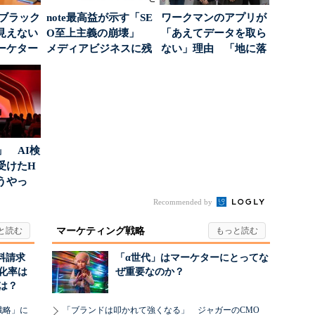
はブラック
note最高益が示す「SE
ワークマンのアプリが
見えない
O至上主義の崩壊」
「あえてデータを取ら
ーケター
メディアビジネスに残
ない」理由 「地に落
..
された“勝ち筋...
ちた顧客満足度」を
引...
」 AI検
受けたH
どうやっ
Recommended by
マーケティング戦略
料請求
「α世代」はマーケターにとってな
化率は
ぜ重要なのか？
は？
戦略」に
「ブランドは叩かれて強くなる」 ジャガーのCMO