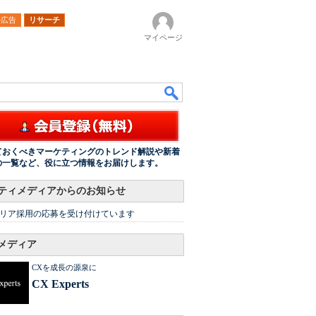
ル広告
リサーチ
マイページ
ておくべきマーケティングのトレンド解説や新着
の一覧など、役に立つ情報をお届けします。
ティメディアからのお知らせ
リア採用の応募を受け付けています
メディア
CXを成長の源泉に
CX Experts