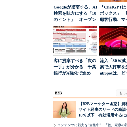
Googleが指南する、AI
「ChatGPT
検索を味方にする「10
ボックス」 
のヒント」 オープン
顧客行動、マ
ハウスでは...
に残された打ち.
客に提案すべき「次の
流入「80％減
一手」が分かる 千葉
索で大打撃を
銀行がA強化で進め
ubSpotは、
る“One to On...
て“未来の顧...
B2B
【B2Bマーケター困惑】資
サイト経由のリードの商談
10％以下 有効活用するに
コンテンツに戦力を“全集中” 「徳川家康の