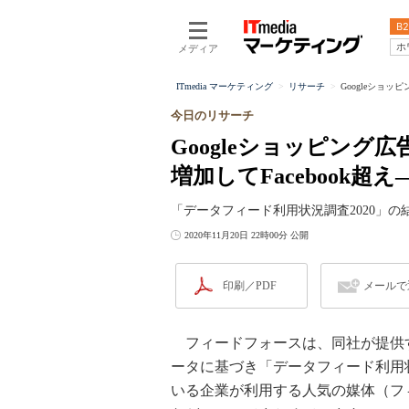
B2
ホ
メディア
ITmedia マーケティング
リサーチ
Googleショッ
今日のリサーチ
Googleショッピン
増加してFacebook
「データフィード利用状況調査2020」の
2020年11月20日 22時00分 公開
印刷／PDF
メールで
フィードフォースは、同社が提供するフ
ータに基づき「データフィード利用状
いる企業が利用する人気の媒体（フ