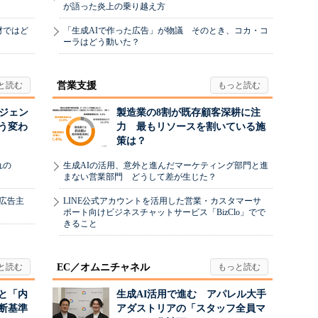
が語った炎上の乗り越え方
材ではど
「生成AIで作った広告」が物議 そのとき、コカ・コ
ーラはどう動いた？
営業支援
ージェン
製造業の8割が既存顧客深耕に注
う変わ
力 最もリソースを割いている施
策は？
れの
生成AIの活用、意外と進んだマーケティング部門と進
まない営業部門 どうして差が生じた？
、広告主
LINE公式アカウントを活用した営業・カスタマーサ
ポート向けビジネスチャットサービス「BizClo」でで
きること
EC／オムニチャネル
と「内
生成AI活用で進む アパレル大手
断基準
アダストリアの「スタッフ全員マ