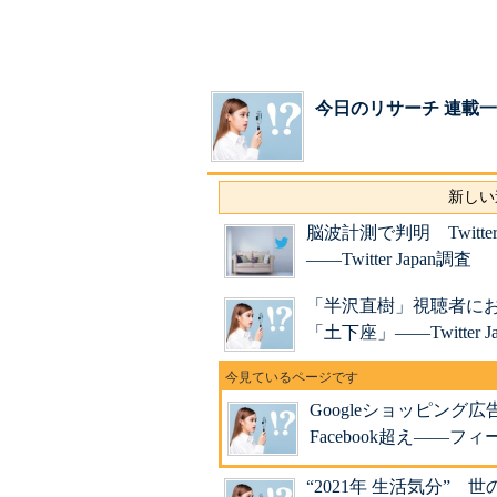
今日のリサーチ 連載
新しい
脳波計測で判明 Twit
――Twitter Japan調査
「半沢直樹」視聴者におけ
「土下座」――Twitter 
Googleショッピン
Facebook超え――フ
“2021年 生活気分”