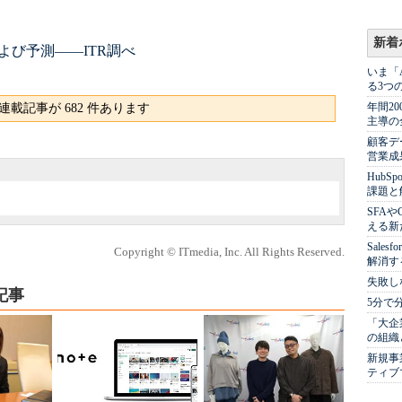
新着
よび予測――ITR調べ
いま「
る3つ
年間2
連載記事が 682 件あります
主導の
顧客デ
営業成
Hub
課題と
SFA
える新
Sale
Copyright © ITmedia, Inc. All Rights Reserved.
解消す
失敗し
記事
5分で
「大企
の組織
新規事
ティブ