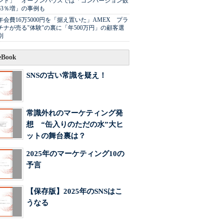
ント」 オープンハウスでは「コンバージョン数
63％増」の事例も
年会費16万5000円を「据え置いた」AMEX プラ
チナが売る"体験"の裏に「年500万円」の顧客選
別
Book
SNSの古い常識を疑え！
常識外れのマーケティング発
想 “缶入りのただの水”大ヒ
ットの舞台裏は？
2025年のマーケティング10の
予言
【保存版】2025年のSNSはこ
うなる