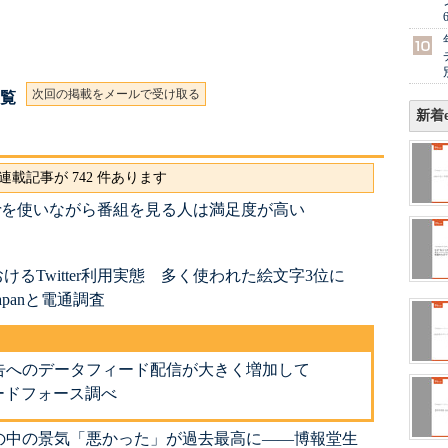
次回の掲載をメールで受け取る
一覧
新着e
連載記事が 742 件あります
terを使いながら番組を見る人は満足度が高い
るTwitter利用実態 多く使われた絵文字3位に
Japanと電通調査
グ広告へのデータフィード配信が大きく増加して
ィードフォース調べ
 世の中の景気「悪かった」が過去最高に――博報堂生