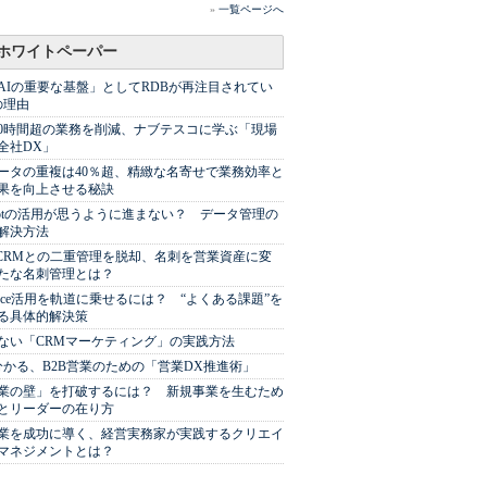
»
一覧ページへ
ホワイトペーパー
AIの重要な基盤」としてRDBが再注目されてい
の理由
00時間超の業務を削減、ナブテスコに学ぶ「現場
全社DX」
ータの重複は40％超、精緻な名寄せで業務効率と
果を向上させる秘訣
Spotの活用が思うように進まない？ データ管理の
解決方法
やCRMとの二重管理を脱却、名刺を営業資産に変
たな名刺管理とは？
sforce活用を軌道に乗せるには？ “よくある課題”を
る具体的解決策
ない「CRMマーケティング」の実践方法
分かる、B2B営業のための「営業DX推進術」
業の壁」を打破するには？ 新規事業を生むため
とリーダーの在り方
業を成功に導く、経営実務家が実践するクリエイ
マネジメントとは？