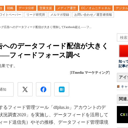
戦略
データ分析
営業支援
メディア運営
EC／オムニチャネル
デジタ
B
ワイトペーパー
リード研究所
メルマガ登録
お問い合わせ／運営者情報
ピング広告へのデータフィード配信が大きく増加してFacebook超え――フ...
グ広告へのデータフィード配信が大きく
超え――フィードフォース調べ
知っ
結果です。
記事
[
ITmedia マーケティング
]
アイ
キャ
通知
関連
ィード管理ツール「dfplus.io」アカウントのデ
況調査2020」を実施し、データフィードを活用して
ィード送信先）やその推移、データフィード管理環境