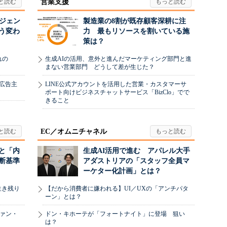
営業支援
ージェン
製造業の8割が既存顧客深耕に注
う変わ
力 最もリソースを割いている施
策は？
れの
生成AIの活用、意外と進んだマーケティング部門と進
まない営業部門 どうして差が生じた？
、広告主
LINE公式アカウントを活用した営業・カスタマーサ
ポート向けビジネスチャットサービス「BizClo」でで
きること
EC／オムニチャネル
と「内
生成AI活用で進む アパレル大手
断基準
アダストリアの「スタッフ全員マ
ーケター化計画」とは？
生き残り
【だから消費者に嫌われる】UI／UXの「アンチパタ
ーン」とは？
ヴァン・
ドン・キホーテが「フォートナイト」に登場 狙い
は？