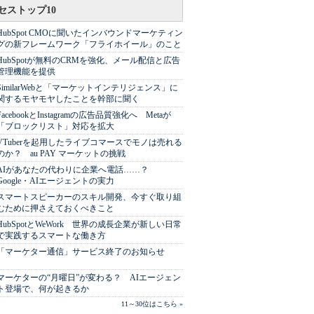
セストップ10
HubSpot CMOに聞いたインバウンドマーケティン
グの新フレームワーク「フライホイール」のこと
HubSpotが無料のCRMを強化、メール配信と広告
管理機能を提供
SimilarWebと「マーケットインテリジェンス」に
関するモヤモヤしたことを幹部に聞く
FacebookとInstagramの広告品質強化へ Metaが
「ブロックリスト」対応を拡大
VTuberを起用したライブコマースでモノは売れる
のか？ au PAY マーケットの挑戦
AIがあなたの代わりに企業へ電話……？
Google・AIエージェントの実力
スマートスピーカーのスキル開発、今すぐ取り組
むために押さえておくべきこと
HubSpotとWeWork 世界の成長企業が新しい日常
で実践するスマートな働き方
「マーケター通信」サービス終了のお知らせ
マーケターの“月曜日”が変わる？ AIエージェン
ト登場で、何が起きるか
11～30位はこちら »