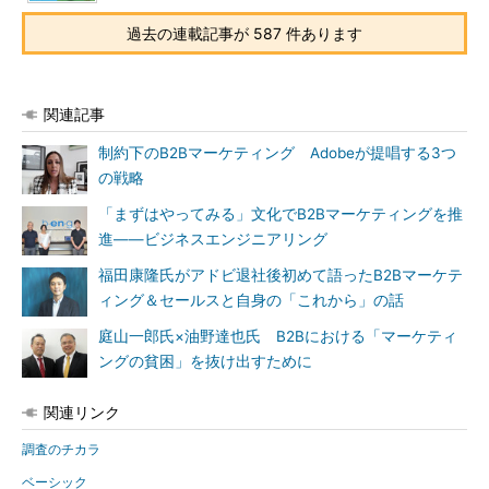
過去の連載記事が 587 件あります
関連記事
制約下のB2Bマーケティング Adobeが提唱する3つ
の戦略
「まずはやってみる」文化でB2Bマーケティングを推
進――ビジネスエンジニアリング
福田康隆氏がアドビ退社後初めて語ったB2Bマーケテ
ィング＆セールスと自身の「これから」の話
庭山一郎氏×油野達也氏 B2Bにおける「マーケティ
ングの貧困」を抜け出すために
関連リンク
調査のチカラ
ベーシック