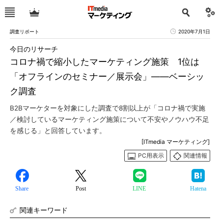
調査リポート
2020年7月1日
今日のリサーチ
コロナ禍で縮小したマーケティング施策 1位は
「オフラインのセミナー／展示会」――ベーシッ
ク調査
B2Bマーケターを対象にした調査で8割以上が「コロナ禍で実施
／検討しているマーケティング施策について不安やノウハウ不足
を感じる」と回答しています。
[ITmedia マーケティング]
PC用表示
関連情報
Share
Post
LINE
Hatena
関連キーワード