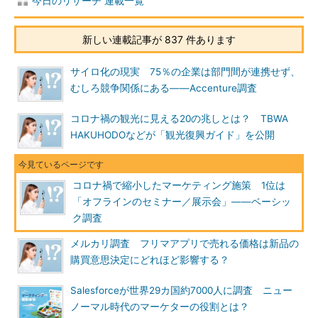
今日のリサーチ 連載一覧
新しい連載記事が 837 件あります
サイロ化の現実 75％の企業は部門間が連携せず、
むしろ競争関係にある――Accenture調査
コロナ禍の観光に見える20の兆しとは？ TBWA
HAKUHODOなどが「観光復興ガイド」を公開
コロナ禍で縮小したマーケティング施策 1位は
「オフラインのセミナー／展示会」――ベーシッ
ク調査
メルカリ調査 フリマアプリで売れる価格は新品の
購買意思決定にどれほど影響する？
Salesforceが世界29カ国約7000人に調査 ニュー
ノーマル時代のマーケターの役割とは？