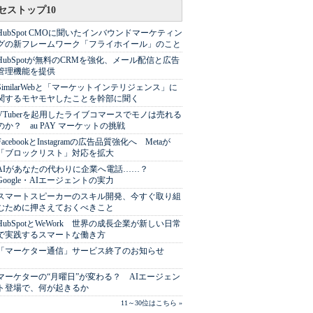
セストップ10
HubSpot CMOに聞いたインバウンドマーケティン
グの新フレームワーク「フライホイール」のこと
HubSpotが無料のCRMを強化、メール配信と広告
管理機能を提供
SimilarWebと「マーケットインテリジェンス」に
関するモヤモヤしたことを幹部に聞く
VTuberを起用したライブコマースでモノは売れる
のか？ au PAY マーケットの挑戦
FacebookとInstagramの広告品質強化へ Metaが
「ブロックリスト」対応を拡大
AIがあなたの代わりに企業へ電話……？
Google・AIエージェントの実力
スマートスピーカーのスキル開発、今すぐ取り組
むために押さえておくべきこと
HubSpotとWeWork 世界の成長企業が新しい日常
で実践するスマートな働き方
「マーケター通信」サービス終了のお知らせ
マーケターの“月曜日”が変わる？ AIエージェン
ト登場で、何が起きるか
11～30位はこちら »