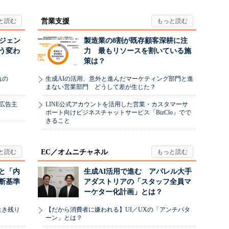
営業支援
ージェン
製造業の8割が既存顧客深耕に注
う変わ
力 最もリソースを割いている施
策は？
れの
生成AIの活用、意外と進んだマーケティング部門と進
まない営業部門 どうして差が生じた？
、広告主
LINE公式アカウントを活用した営業・カスタマーサ
ポート向けビジネスチャットサービス「BizClo」でで
きること
EC／オムニチャネル
と「内
生成AI活用で進む アパレル大手
断基準
アダストリアの「スタッフ全員マ
ーケター化計画」とは？
生き残り
【だから消費者に嫌われる】UI／UXの「アンチパタ
ーン」とは？