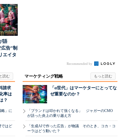
」
て“未来の顧...
ンス社が挑んだVo...
が語
で広告”制
リエイタ
要な役
Recommended by
マーケティング戦略
料請求
「α世代」はマーケターにとってな
化率は
ぜ重要なのか？
は？
戦略」に
「ブランドは叩かれて強くなる」 ジャガーのCMO
が語った炎上の乗り越え方
材ではど
「生成AIで作った広告」が物議 そのとき、コカ・コ
ーラはどう動いた？