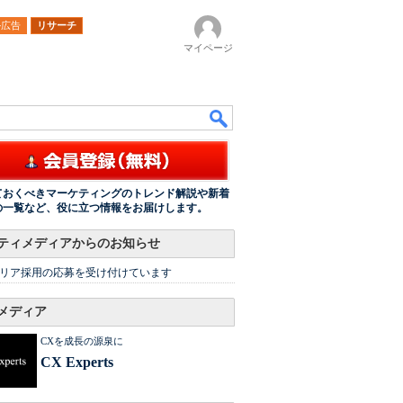
ル広告
リサーチ
マイページ
ておくべきマーケティングのトレンド解説や新着
の一覧など、役に立つ情報をお届けします。
ティメディアからのお知らせ
リア採用の応募を受け付けています
メディア
CXを成長の源泉に
CX Experts