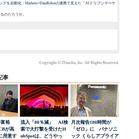
自動化：Marketo×DataRobotの連携で見えた「AIドリブンマーケ
わるのだろうか。
Copyright © ITmedia, Inc. All Rights Reserved.
記事
か富裕
流入「80％減」 AI検
月次報告180時間が
CBが高
索で大打撃を受けたH
「ゼロ」に パナソニ
に用意す
ubSpotは、どうやっ
ック くらしアプライア