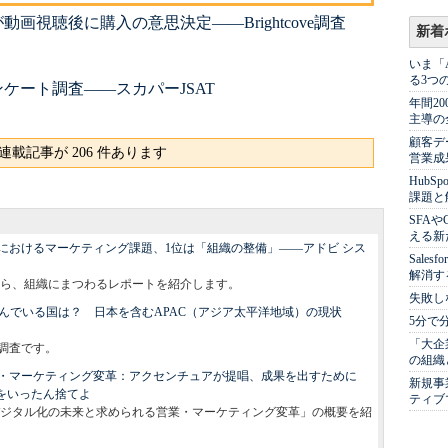
動画視聴後に購入の意思決定――Brightcove調査
新着
いま「
る3つ
ケート調査――スカパーJSAT
年間2
主導の
顧客デ
連載記事が 206 件あります
営業成
Hub
課題と
SFA
える新
におけるマーケティング課題、1位は「組織の整備」――アドビ シス
Sale
解消す
ら、組織にまつわるレポートを紹介します。
失敗し
んでいる国は？ 日本を含むAPAC（アジア太平洋地域）の現状
5分で
「大企
る調査です。
の組織
・マーケティング変革：アクセンチュアが提唱、成果を出すために
新規事
をいったん捨てよ
ティブ
ジタル化の未来と求められる営業・マーケティング変革」の概要を紹