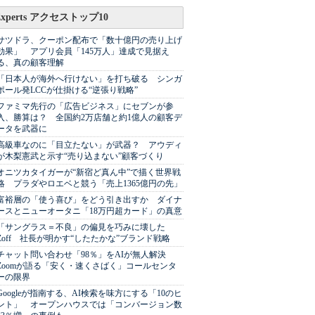
Experts アクセストップ10
サツドラ、クーポン配布で「数十億円の売り上げ
効果」 アプリ会員「145万人」達成で見据え
る、真の顧客理解
「日本人が海外へ行けない」を打ち破る シンガ
ポール発LCCが仕掛ける“逆張り戦略”
ファミマ先行の「広告ビジネス」にセブンが参
入、勝算は？ 全国約2万店舗と約1億人の顧客デ
ータを武器に
高級車なのに「目立たない」が武器？ アウディ
が木梨憲武と示す“売り込まない”顧客づくり
オニツカタイガーが“新宿ど真ん中”で描く世界戦
略 プラダやロエベと競う「売上1365億円の先」
富裕層の「使う喜び」をどう引き出すか ダイナ
ースとニューオータニ「18万円超カード」の真意
「サングラス＝不良」の偏見を巧みに壊した
Zoff 社長が明かす“したたかな”ブランド戦略
チャット問い合わせ「98％」をAIが無人解決
Zoomが語る「安く・速くさばく」コールセンタ
ーの限界
Googleが指南する、AI検索を味方にする「10のヒ
ント」 オープンハウスでは「コンバージョン数