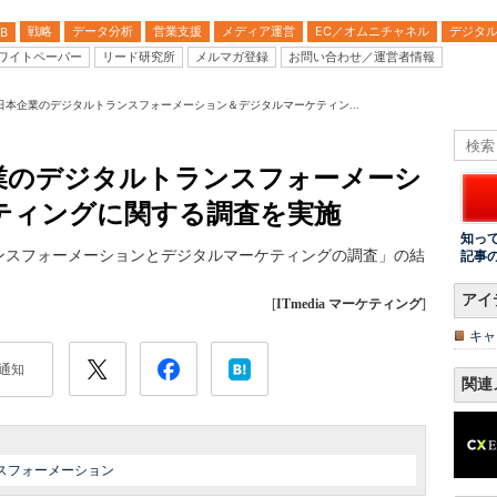
戦略
データ分析
営業支援
メディア運営
EC／オムニチャネル
デジタ
B
ワイトペーパー
リード研究所
メルマガ登録
お問い合わせ／運営者情報
日本企業のデジタルトランスフォーメーション＆デジタルマーケティン...
業のデジタルトランスフォーメーシ
ティングに関する調査を実施
知っ
ンスフォーメーションとデジタルマーケティングの調査」の結
記事
アイ
[
ITmedia マーケティング
]
キャ
通知
関連
スフォーメーション