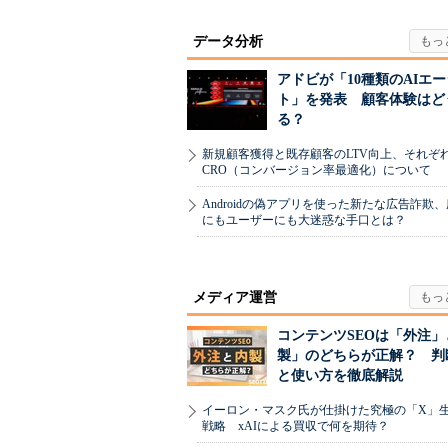
データ分析
アドビが「10種類のAIエ
ト」を発表 顧客体験はど
る？
新規顧客獲得と既存顧客のLTV向上、それぞ
CRO（コンバージョン率最適化）について
Androidの偽アプリを使った新たな広告詐欺
にもユーザーにも大迷惑な手口とは？
メディア運営
コンテンツSEOは「外注」
製」のどちらが正解？ 判
と使い方を徹底解説
イーロン・マスク氏が仕掛けた究極の「X」
戦略 xAIによる買収で何を期待？