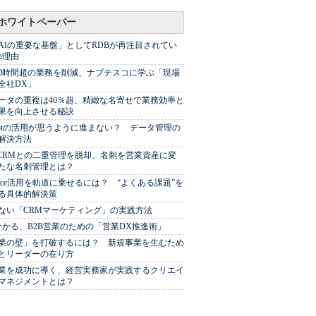
ホワイトペーパー
AIの重要な基盤」としてRDBが再注目されてい
の理由
00時間超の業務を削減、ナブテスコに学ぶ「現場
全社DX」
ータの重複は40％超、精緻な名寄せで業務効率と
果を向上させる秘訣
Spotの活用が思うように進まない？ データ管理の
解決方法
やCRMとの二重管理を脱却、名刺を営業資産に変
たな名刺管理とは？
sforce活用を軌道に乗せるには？ “よくある課題”を
る具体的解決策
ない「CRMマーケティング」の実践方法
分かる、B2B営業のための「営業DX推進術」
業の壁」を打破するには？ 新規事業を生むため
とリーダーの在り方
業を成功に導く、経営実務家が実践するクリエイ
マネジメントとは？