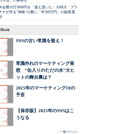
63％増」の事例も
年会費16万5000円を「据え置いた」AMEX プラ
チナが売る"体験"の裏に「年500万円」の顧客選
別
Book
SNSの古い常識を疑え！
常識外れのマーケティング発
想 “缶入りのただの水”大ヒ
ットの舞台裏は？
2025年のマーケティング10の
予言
【保存版】2025年のSNSはこ
うなる
»
一覧ページへ