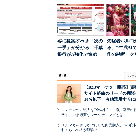
築」の考え方
る「特別体験
客に提案すべき「次の
先駆者パルコ
一手」が分かる 千葉
る、“生成AI
銀行がA強化で進め
作の勘所 ク
る“One to On...
ーに残る「重
割...
B2B
【B2Bマーケター困惑】資
サイト経由のリードの商談
10％以下 有効活用するに
コンテンツに戦力を“全集中” 「徳川家康の
学ぶ、いま必要なマーケティングとは
メルマガをきっかけにした商品購入、B2B商
れくらいの人が経験？