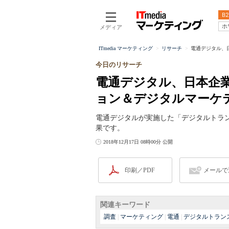
B2
ホ
メディア
ITmedia マーケティング
リサーチ
電通デジタル、
今日のリサーチ
電通デジタル、日本企
ョン＆デジタルマーケ
電通デジタルが実施した「デジタルトラ
果です。
2018年12月17日 08時00分 公開
印刷／PDF
メールで
関連キーワード
調査
|
マーケティング
|
電通
|
デジタルトラン