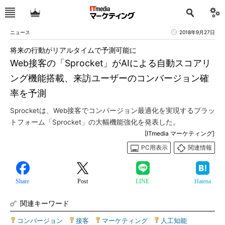
ニュース
2018年9月27日
将来の行動がリアルタイムで予測可能に
Web接客の「Sprocket」がAIによる自動スコアリ
ング機能搭載、来訪ユーザーのコンバージョン確
率を予測
Sprocketは、Web接客でコンバージョン最適化を実現するプラッ
トフォーム「Sprocket」の大幅機能強化を発表した。
[ITmedia マーケティング]
PC用表示
関連情報
Share
Post
LINE
Hatena
関連キーワード
コンバージョン
|
接客
|
マーケティング
|
人工知能
|