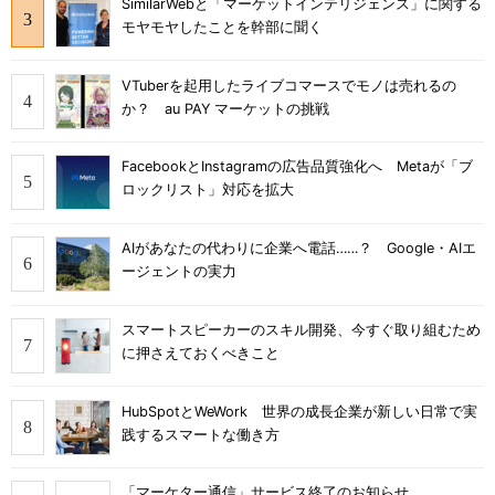
SimilarWebと「マーケットインテリジェンス」に関する
モヤモヤしたことを幹部に聞く
VTuberを起用したライブコマースでモノは売れるの
か？ au PAY マーケットの挑戦
FacebookとInstagramの広告品質強化へ Metaが「ブ
ロックリスト」対応を拡大
AIがあなたの代わりに企業へ電話……？ Google・AIエ
ージェントの実力
スマートスピーカーのスキル開発、今すぐ取り組むため
に押さえておくべきこと
HubSpotとWeWork 世界の成長企業が新しい日常で実
践するスマートな働き方
「マーケター通信」サービス終了のお知らせ