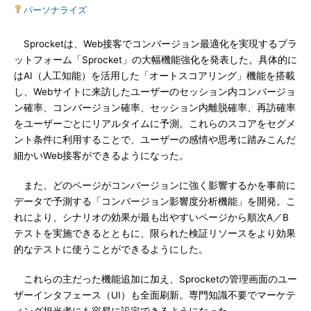
パーソナライズ
Sprocketは、Web接客でコンバージョン最適化を実現するプラ
ットフォーム「Sprocket」の大幅機能強化を発表した。具体的に
はAI（人工知能）を活用した「オートスコアリング」機能を搭載
し、Webサイトに来訪したユーザーのセッション内コンバージョ
ン確率、コンバージョン確率、セッション内離脱確率、再訪確率
をユーザーごとにリアルタイムに予測。これらのスコアをセグメ
ント条件に利用することで、ユーザーの感情や思考に踏みこんだ
細かいWeb接客ができるようになった。
また、どのページがコンバージョンに強く影響するかを事前に
データで予測する「コンバージョン影響度分析機能」を開発。こ
れにより、シナリオの効果が最も出やすいページから順次A／B
テストを実施できるとともに、限られた検証リソースをより効果
的なテストに使うことができるようにした。
これらの主だった機能追加に加え、Sprocketの管理画面のユー
ザーインタフェース（UI）も全面刷新。専門知識不要でマーケテ