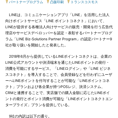
パートナープログラム
|
凸版印刷
|
トランスコスモス
LINEは、コミュニケーションアプリ「LINE」を活用した法人
向けポイントサービス「LINE ポイントコネクト」において、
LINEが提供する各種法人向けサービスの販売・開発を行う広告代
理店やサービスデベロッパーを認定・表彰するパートナープログ
ラム「LINE Biz-Solutions Partner Program」の認定パートナー9
社が取り扱いを開始したと発表した。
2018年6月から提供しているLINEポイントコネクトは、企業の
LINE公式アカウントや決済端末を通じたLINEポイントの発行・
消費を可能にするサービス。「LINEログイン」や「LINE ビジネ
スコネクト」を導入することで、会員登録などを行わずにユーザ
ーへLINEポイントを付与することが可能な「LINEポイントコネ
クト」プランおよび各企業が持つPOSレジ、決済システム、
CRMと連携することで、実店舗での購入金額に応じたLINEポイ
ントの発行とポイント消費が可能な「LINEポイントコネクトエン
タープライズ」プランを提供している。
9社の内訳は以下の通り。