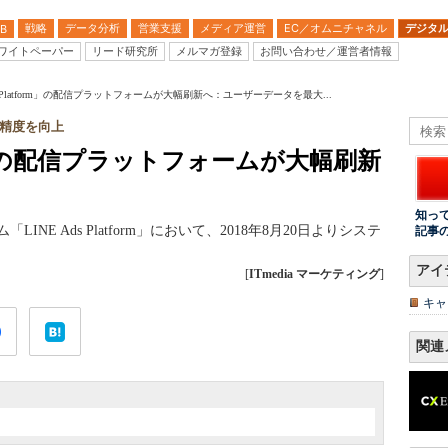
戦略
データ分析
営業支援
メディア運営
EC／オムニチャネル
デジタ
B
ワイトペーパー
リード研究所
メルマガ登録
お問い合わせ／運営者情報
ds Platform」の配信プラットフォームが大幅刷新へ：ユーザーデータを最大...
精度を向上
form」の配信プラットフォームが大幅刷新
知っ
NE Ads Platform」において、2018年8月20日よりシステ
記事
アイ
[
ITmedia マーケティング
]
キャ
関連