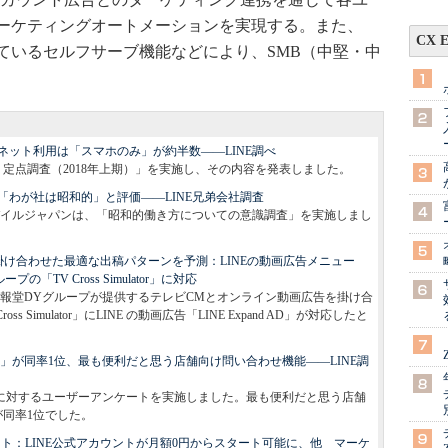
ーケティングオートメーションを実現する。また、
CX 
しているセルフサーブ機能などにより、SMB（中堅・中
ネット利用は「スマホのみ」が約半数――LINE調べ
境 定点調査（2018年上期）」を実施し、その内容を発表しました。
「わが社は昭和的」と評価――LINE兄弟会社調査
モバイルジャパンは、「昭和的働き方についての意識調査」を実施しまし
け合わせた最適な出稿パターンを予測：LINEの動画広告メニュー
ープの「TV Cross Simulator」に対応
博報堂DYグループが提供するテレビCMとオンライン動画広告を掛け合
Simulator」にLINE の動画広告「LINE Expand AD」が対応したと
話」が同率1位、最も便利だと思う店舗向け問い合わせ機能――LINE調
用者に対するユーザーアンケートを実施しました。最も便利だと思う店舗
が同率1位でした。
8」レポート：LINE公式アカウントが月額0円からスタート可能に、他 マーケ