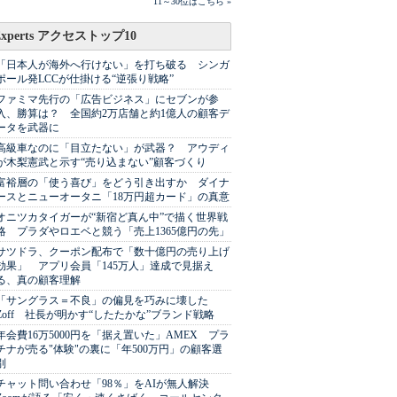
11～30位はこちら »
Experts アクセストップ10
「日本人が海外へ行けない」を打ち破る シンガ
ポール発LCCが仕掛ける“逆張り戦略”
ファミマ先行の「広告ビジネス」にセブンが参
入、勝算は？ 全国約2万店舗と約1億人の顧客デ
ータを武器に
高級車なのに「目立たない」が武器？ アウディ
が木梨憲武と示す“売り込まない”顧客づくり
富裕層の「使う喜び」をどう引き出すか ダイナ
ースとニューオータニ「18万円超カード」の真意
オニツカタイガーが“新宿ど真ん中”で描く世界戦
略 プラダやロエベと競う「売上1365億円の先」
サツドラ、クーポン配布で「数十億円の売り上げ
効果」 アプリ会員「145万人」達成で見据え
る、真の顧客理解
「サングラス＝不良」の偏見を巧みに壊した
Zoff 社長が明かす“したたかな”ブランド戦略
年会費16万5000円を「据え置いた」AMEX プラ
チナが売る"体験"の裏に「年500万円」の顧客選
別
チャット問い合わせ「98％」をAIが無人解決