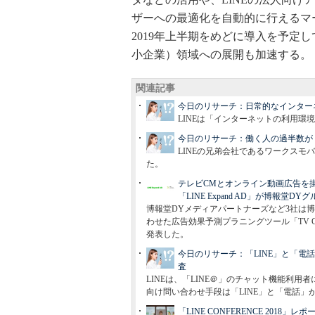
ザーへの最適化を自動的に行えるマ
2019年上半期をめどに導入を予定
小企業）領域への展開も加速する。
関連記事
今日のリサーチ：日常的なインター
LINEは「インターネットの利用環
今日のリサーチ：働く人の過半数が
LINEの兄弟会社であるワークス
た。
テレビCMとオンライン動画広告を掛
「LINE Expand AD」が博報堂DYグル
博報堂DYメディアパートナーズなど3社は
わせた広告効果予測プラニングツール「TV Cross 
発表した。
今日のリサーチ：「LINE」と「電
査
LINEは、「LINE＠」のチャット機能利
向け問い合わせ手段は「LINE」と「電話」
「LINE CONFERENCE 201