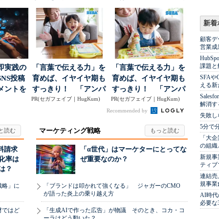
..
実力は？
度の狙い
新着
顧客デ
営業成
Hub
課題と
即実践の
「言葉で伝える力」を
「言葉で伝える力」を
SFA
NS投稿
育めば、イヤイヤ期も
育めば、イヤイヤ期も
える新
メントを
すっきり！ 「アンパ
すっきり！ 「アンパ
Sale
ポ...
PR(セガフェイブ｜HugKum)
ンマン ことばずかん...
PR(セガフェイブ｜HugKum)
ンマン ことばずかん...
解消す
Recommended by
失敗し
5分で
マーケティング戦略
「大企
の組織
料請求
「α世代」はマーケターにとってな
新規事
化率は
ぜ重要なのか？
ティブ
は？
連結売
規事業
戦略」に
「ブランドは叩かれて強くなる」 ジャガーのCMO
が語った炎上の乗り越え方
AI時
必要な
材ではど
「生成AIで作った広告」が物議 そのとき、コカ・コ
ーラはどう動いた？