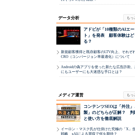
データ分析
アドビが「10種類のAIエ
ト」を発表 顧客体験はど
る？
新規顧客獲得と既存顧客のLTV向上、それぞ
CRO（コンバージョン率最適化）について
Androidの偽アプリを使った新たな広告詐欺
にもユーザーにも大迷惑な手口とは？
メディア運営
コンテンツSEOは「外注」
製」のどちらが正解？ 判
と使い方を徹底解説
イーロン・マスク氏が仕掛けた究極の「X」
戦略 xAIによる買収で何を期待？