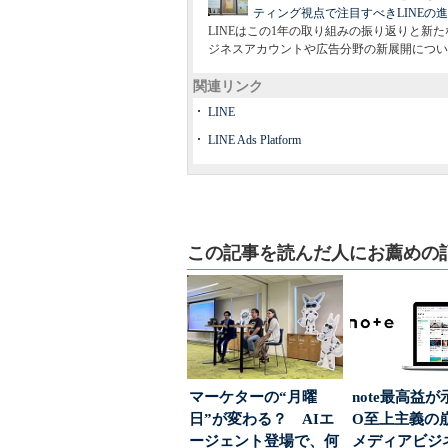
ティング視点で注目すべきLINEの
LINEはこの1年の取り組みの振り返りと新たなサ
ジネスアカウントや広告分野の新展開につい
関連リンク
LINE
LINE Ads Platform
この記事を読んだ人にお薦めの
マーケターの“月曜
note最高益が
日”が変わる？ AIエ
O至上主義
ージェント登場で、何
メディアビジ