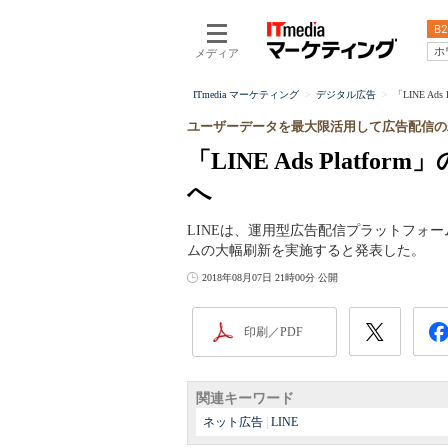
B2
ホ
メディア
ITmedia マーケティング
デジタル広告
「LINE A
ユーザーデータを最大限活用して広告配信の
「LINE Ads Plat
へ
LINEは、運用型広告配信プラットフォーム「LI
ムの大幅刷新を実施すると発表した。
2018年08月07日 21時00分 公開
印刷／PDF
関連キーワード
ネット広告
|
LINE