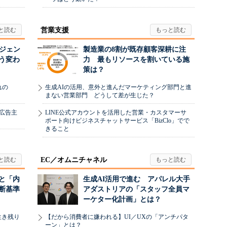
営業支援
ージェン
製造業の8割が既存顧客深耕に注
う変わ
力 最もリソースを割いている施
策は？
れの
生成AIの活用、意外と進んだマーケティング部門と進
まない営業部門 どうして差が生じた？
、広告主
LINE公式アカウントを活用した営業・カスタマーサ
ポート向けビジネスチャットサービス「BizClo」でで
きること
EC／オムニチャネル
と「内
生成AI活用で進む アパレル大手
断基準
アダストリアの「スタッフ全員マ
ーケター化計画」とは？
生き残り
【だから消費者に嫌われる】UI／UXの「アンチパタ
ーン」とは？