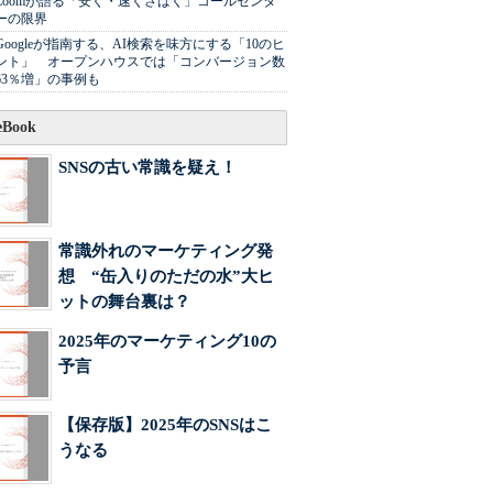
Zoomが語る「安く・速くさばく」コールセンタ
ーの限界
Googleが指南する、AI検索を味方にする「10のヒ
ント」 オープンハウスでは「コンバージョン数
63％増」の事例も
Book
SNSの古い常識を疑え！
常識外れのマーケティング発
想 “缶入りのただの水”大ヒ
ットの舞台裏は？
2025年のマーケティング10の
予言
【保存版】2025年のSNSはこ
うなる