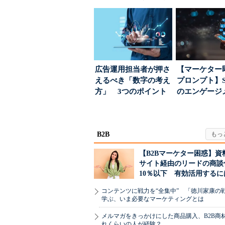
が起きるか
された“勝ち筋.
広告運用担当者が押さ
【マーケター
えるべき「数字の考え
プロンプト】S
方」 3つのポイント
のエンゲージ
とは
高めるAI活用、
B2B
【B2Bマーケター困惑】資
サイト経由のリードの商談
10％以下 有効活用するに
コンテンツに戦力を“全集中” 「徳川家康の
学ぶ、いま必要なマーケティングとは
メルマガをきっかけにした商品購入、B2B商
れくらいの人が経験？