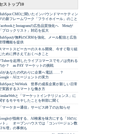
セストップ10
HubSpot CMOに聞いたインバウンドマーケティン
グの新フレームワーク「フライホイール」のこと
FacebookとInstagramの広告品質強化へ Metaが
「ブロックリスト」対応を拡大
HubSpotが無料のCRMを強化、メール配信と広告
管理機能を提供
スマートスピーカーのスキル開発、今すぐ取り組
むために押さえておくべきこと
VTuberを起用したライブコマースでモノは売れる
のか？ au PAY マーケットの挑戦
AIがあなたの代わりに企業へ電話……？
Google・AIエージェントの実力
HubSpotとWeWork 世界の成長企業が新しい日常
で実践するスマートな働き方
SimilarWebと「マーケットインテリジェンス」に
関するモヤモヤしたことを幹部に聞く
「マーケター通信」サービス終了のお知らせ
Googleが指南する、AI検索を味方にする「10のヒ
ント」 オープンハウスでは「コンバージョン数
63％増」の事例も