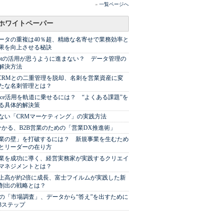
»
一覧ページへ
ホワイトペーパー
ータの重複は40％超、精緻な名寄せで業務効率と
果を向上させる秘訣
Spotの活用が思うように進まない？ データ管理の
解決方法
やCRMとの二重管理を脱却、名刺を営業資産に変
たな名刺管理とは？
sforce活用を軌道に乗せるには？ “よくある課題”を
る具体的解決策
ない「CRMマーケティング」の実践方法
分かる、B2B営業のための「営業DX推進術」
業の壁」を打破するには？ 新規事業を生むため
とリーダーの在り方
業を成功に導く、経営実務家が実践するクリエイ
マネジメントとは？
上高が約2倍に成長、富士フイルムが実践した新
創出の戦略とは？
代の「市場調査」、データから“答え”を出すために
3ステップ