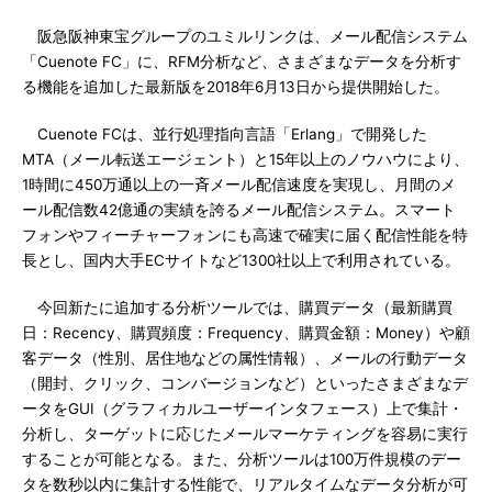
阪急阪神東宝グループのユミルリンクは、メール配信システム
「Cuenote FC」に、RFM分析など、さまざまなデータを分析す
る機能を追加した最新版を2018年6月13日から提供開始した。
Cuenote FCは、並行処理指向言語「Erlang」で開発した
MTA（メール転送エージェント）と15年以上のノウハウにより、
1時間に450万通以上の一斉メール配信速度を実現し、月間のメ
ール配信数42億通の実績を誇るメール配信システム。スマート
フォンやフィーチャーフォンにも高速で確実に届く配信性能を特
長とし、国内大手ECサイトなど1300社以上で利用されている。
今回新たに追加する分析ツールでは、購買データ（最新購買
日：Recency、購買頻度：Frequency、購買金額：Money）や顧
客データ（性別、居住地などの属性情報）、メールの行動データ
（開封、クリック、コンバージョンなど）といったさまざまなデ
ータをGUI（グラフィカルユーザーインタフェース）上で集計・
分析し、ターゲットに応じたメールマーケティングを容易に実行
することが可能となる。また、分析ツールは100万件規模のデー
タを数秒以内に集計する性能で、リアルタイムなデータ分析が可