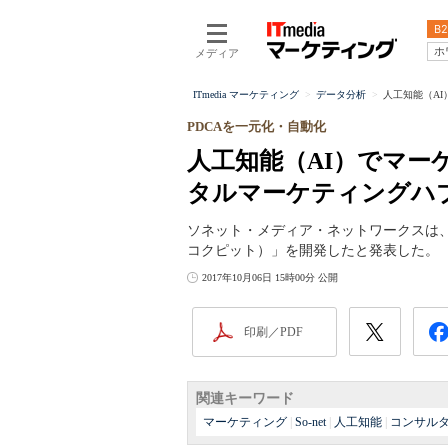
B2
ホ
メディア
ITmedia マーケティング
データ分析
人工知能（AI
PDCAを一元化・自動化
人工知能（AI）でマー
タルマーケティングハブ「V
ソネット・メディア・ネットワークスは、デ
コクピット）」を開発したと発表した。
2017年10月06日 15時00分 公開
印刷／PDF
関連キーワード
マーケティング
|
So-net
|
人工知能
|
コンサル