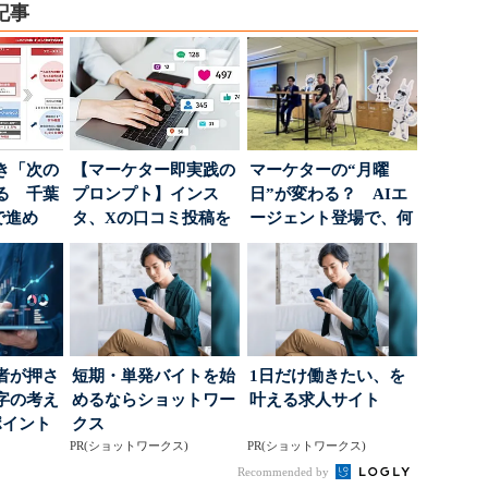
記事
き「次の
【マーケター即実践の
マーケターの“月曜
る 千葉
プロンプト】インス
日”が変わる？ AIエ
で進め
タ、Xの口コミ投稿を
ージェント登場で、何
.
分析→戦略立案に生か
が起きるか
す...
者が押さ
短期・単発バイトを始
1日だけ働きたい、を
字の考え
めるならショットワー
叶える求人サイト
ポイント
クス
PR(ショットワークス)
PR(ショットワークス)
Recommended by