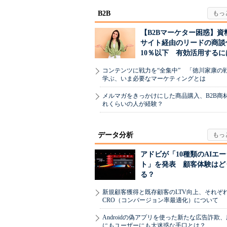
B2B
【B2Bマーケター困惑】資
サイト経由のリードの商談
10％以下 有効活用するに
コンテンツに戦力を“全集中” 「徳川家康の
学ぶ、いま必要なマーケティングとは
メルマガをきっかけにした商品購入、B2B商
れくらいの人が経験？
データ分析
アドビが「10種類のAIエ
ト」を発表 顧客体験はど
る？
新規顧客獲得と既存顧客のLTV向上、それぞ
CRO（コンバージョン率最適化）について
Androidの偽アプリを使った新たな広告詐欺
にもユーザーにも大迷惑な手口とは？