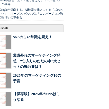
Zoomが語る「安く・速くさばく」コールセンタ
ーの限界
Googleが指南する、AI検索を味方にする「10のヒ
ント」 オープンハウスでは「コンバージョン数
63％増」の事例も
Book
SNSの古い常識を疑え！
常識外れのマーケティング発
想 “缶入りのただの水”大ヒ
ットの舞台裏は？
2025年のマーケティング10の
予言
【保存版】2025年のSNSはこ
うなる