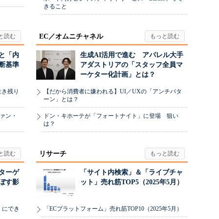
きること
EC／オムニチャネル
と「内
生成AI活用で進む アパレル大手
断基準
アダストリアの「スタッフ全員マ
ーケター化計画」とは？
生き残り
【だから消費者に嫌われる】UI／UXの「アンチパタ
ーン」とは？
ヴァン・
ドン・キホーテが「フォートナイト」に登場 狙い
は？
リサーチ
リターゲ
「サイト内検索」＆「ライブチャ
ぼす影
ット」売れ筋TOP5（2025年5月）
」にでき
「ECプラットフォーム」売れ筋TOP10（2025年5月）