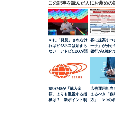
この記事を読んだ人にお薦めの
AIに「発見」されなけ
客に提案すべ
ればビジネスは始まら
一手」が分か
ない アドビCEOが語
銀行がA強化
った、AIエージ...
る“One to On..
BEAMSが「購入金
広告運用担当
額」よりも重視する指
えるべき「数
標は？ 新ポイント制
方」 3つの
度の狙い
とは