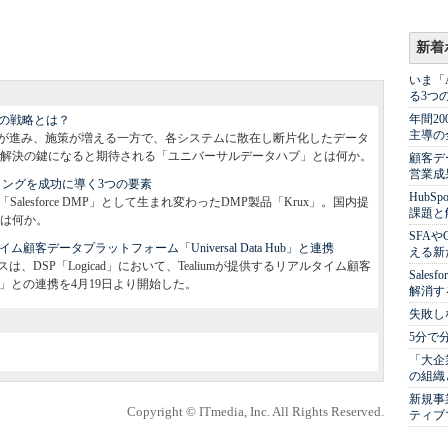
新着
いま「
る3つ
年間2
mの戦略とは？
主導の
が進み、施策が増える一方で、各システムに散在し断片化したデータ
解決の鍵になると期待される「ユニバーサルデータハブ」とは何か。
顧客デ
営業成
ーケティングを成功に導く3つの要素
Hub
oud」傘下で「Salesforce DMP」として生まれ変わったDMP製品「Krux」。国内提
課題と
は何か。
SFA
ルタイム顧客データプラットフォーム「Universal Data Hub」と連携
える新
DSP「Logicad」において、Tealiumが提供するリアルタイム顧客
Sale
 Hub」との連携を4月19日より開始した。
解消す
失敗し
5分で
「大企
の組織
新規事
Copyright © ITmedia, Inc. All Rights Reserved.
ティブ