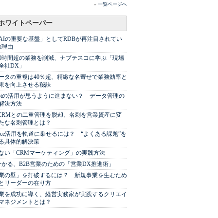
»
一覧ページへ
ホワイトペーパー
AIの重要な基盤」としてRDBが再注目されてい
の理由
00時間超の業務を削減、ナブテスコに学ぶ「現場
全社DX」
ータの重複は40％超、精緻な名寄せで業務効率と
果を向上させる秘訣
Spotの活用が思うように進まない？ データ管理の
解決方法
やCRMとの二重管理を脱却、名刺を営業資産に変
たな名刺管理とは？
sforce活用を軌道に乗せるには？ “よくある課題”を
る具体的解決策
ない「CRMマーケティング」の実践方法
分かる、B2B営業のための「営業DX推進術」
業の壁」を打破するには？ 新規事業を生むため
とリーダーの在り方
業を成功に導く、経営実務家が実践するクリエイ
マネジメントとは？