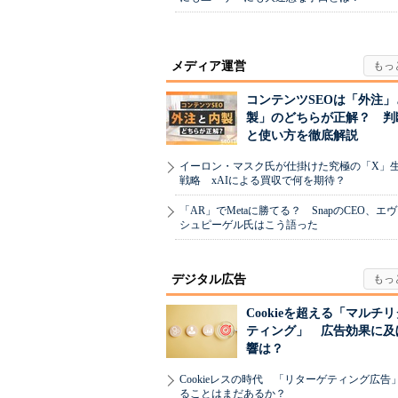
メディア運営
コンテンツSEOは「外注」
製」のどちらが正解？ 判
と使い方を徹底解説
イーロン・マスク氏が仕掛けた究極の「X」
戦略 xAIによる買収で何を期待？
「AR」でMetaに勝てる？ SnapのCEO、エ
シュピーゲル氏はこう語った
デジタル広告
Cookieを超える「マルチ
ティング」 広告効果に及
響は？
Cookieレスの時代 「リターゲティング広告
ることはまだあるか？