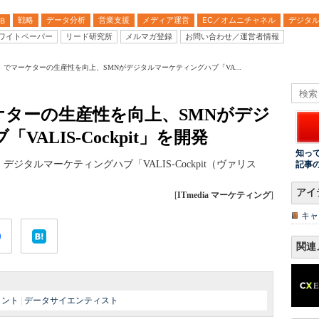
戦略
データ分析
営業支援
メディア運営
EC／オムニチャネル
デジタ
B
ワイトペーパー
リード研究所
メルマガ登録
お問い合わせ／運営者情報
）でマーケターの生産性を向上、SMNがデジタルマーケティングハブ「VA...
ケターの生産性を向上、SMNがデジ
ALIS-Cockpit」を開発
知っ
ジタルマーケティングハブ「VALIS-Cockpit（ヴァリス
記事
アイ
[
ITmedia マーケティング
]
キャ
関連
タント
|
データサイエンティスト