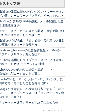
セストップ10
HubSpot CMOに聞いたインバウンドマーケティン
グの新フレームワーク「フライホイール」のこと
HubSpotが無料のCRMを強化、メール配信と広告
管理機能を提供
スマートスピーカーのスキル開発、今すぐ取り組
むために押さえておくべきこと
HubSpotとWeWork 世界の成長企業が新しい日常
で実践するスマートな働き方
FacebookとInstagramの広告品質強化へ Metaが
「ブロックリスト」対応を拡大
VTuberを起用したライブコマースでモノは売れる
のか？ au PAY マーケットの挑戦
AIがあなたの代わりに企業へ電話……？
Google・AIエージェントの実力
SimilarWebと「マーケットインテリジェンス」に
関するモヤモヤしたことを幹部に聞く
Googleが指南する、AI検索を味方にする「10のヒ
ント」 オープンハウスでは「コンバージョン数
63％増」の事例も
「マーケター通信」サービス終了のお知らせ