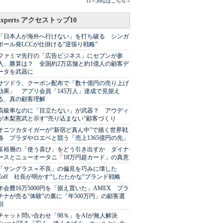
11～30位はこちら »
Experts アクセストップ10
「日本人が海外へ行けない」を打ち破る シンガ
ポール発LCCが仕掛ける“逆張り戦略”
ファミマ先行の「広告ビジネス」にセブンが参
入、勝算は？ 全国約2万店舗と約1億人の顧客デ
ータを武器に
サツドラ、クーポン配布で「数十億円の売り上げ
効果」 アプリ会員「145万人」達成で見据え
る、真の顧客理解
高級車なのに「目立たない」が武器？ アウディ
が木梨憲武と示す“売り込まない”顧客づくり
オニツカタイガーが“新宿ど真ん中”で描く世界戦
略 プラダやロエベと競う「売上1365億円の先」
富裕層の「使う喜び」をどう引き出すか ダイナ
ースとニューオータニ「18万円超カード」の真意
「サングラス＝不良」の偏見を巧みに壊した
Zoff 社長が明かす“したたかな”ブランド戦略
年会費16万5000円を「据え置いた」AMEX プラ
チナが売る"体験"の裏に「年500万円」の顧客選
別
チャット問い合わせ「98％」をAIが無人解決