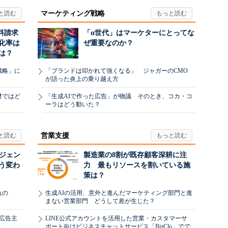
マーケティング戦略
料請求
「α世代」はマーケターにとってな
化率は
ぜ重要なのか？
は？
戦略」に
「ブランドは叩かれて強くなる」 ジャガーのCMO
が語った炎上の乗り越え方
材ではど
「生成AIで作った広告」が物議 そのとき、コカ・コ
ーラはどう動いた？
営業支援
ージェン
製造業の8割が既存顧客深耕に注
う変わ
力 最もリソースを割いている施
策は？
れの
生成AIの活用、意外と進んだマーケティング部門と進
まない営業部門 どうして差が生じた？
、広告主
LINE公式アカウントを活用した営業・カスタマーサ
ポート向けビジネスチャットサービス「BizClo」でで