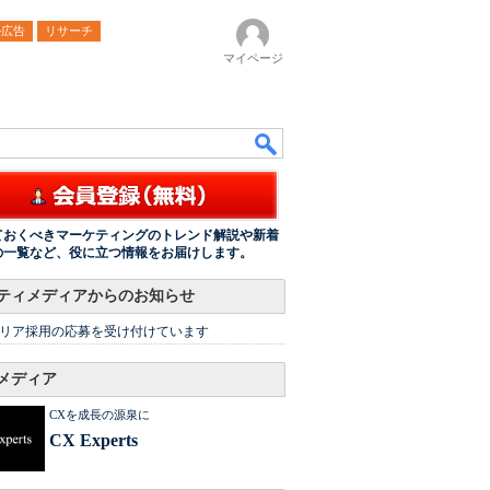
ル広告
リサーチ
マイページ
ておくべきマーケティングのトレンド解説や新着
の一覧など、役に立つ情報をお届けします。
ティメディアからのお知らせ
リア採用の応募を受け付けています
メディア
CXを成長の源泉に
CX Experts