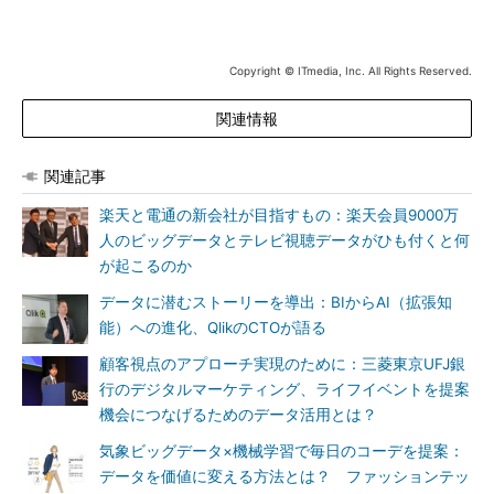
Copyright © ITmedia, Inc. All Rights Reserved.
関連情報
関連記事
楽天と電通の新会社が目指すもの：楽天会員9000万
人のビッグデータとテレビ視聴データがひも付くと何
が起こるのか
データに潜むストーリーを導出：BIからAI（拡張知
能）への進化、QlikのCTOが語る
顧客視点のアプローチ実現のために：三菱東京UFJ銀
行のデジタルマーケティング、ライフイベントを提案
機会につなげるためのデータ活用とは？
気象ビッグデータ×機械学習で毎日のコーデを提案：
データを価値に変える方法とは？ ファッションテッ