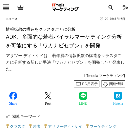
ニュース
2017年5月16日
情報拡散の構造をクラスタごとに分析
ADK、多面的な若者バイラルマーケティング分析
を可能にする「ワカナビセブン」を開発
アサツー ディ・ケイは、若年層の情報拡散の構造をクラスタご
とに分析する新しい手法「ワカナビセブン」を開発したと発表し
た。
[ITmedia マーケティング]
PC用表示
関連情報
Share
Post
LINE
Hatena
関連キーワード
クラスタ
|
若者
|
アサツーディ・ケイ
|
マーケティング