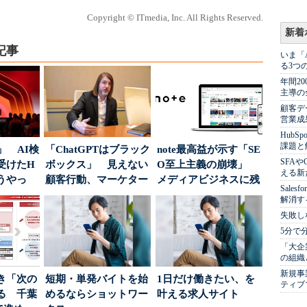
Copyright © ITmedia, Inc. All Rights Reserved.
新着
記事
いま「
る3つ
年間2
主導の
顧客デ
営業成
Hub
課題と
」 AI検
「ChatGPTはブラック
note最高益が示す「SE
SFA
受けたH
ボックス」 見えない
O至上主義の崩壊」
える新
どうやっ
顧客行動、マーケター
メディアビジネスに残
Sale
に残された打ち...
された“勝ち筋...
解消す
失敗し
5分で
「大企
の組織
新規事
き「次の
短期・単発バイトを始
1日だけ働きたい、を
ティブ
る 千葉
めるならショットワー
叶える求人サイト