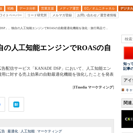
戦略
データ分析
営業支援
メディア運営
EC／オムニチャネル
デジタ
B
ワイトペーパー
リード研究所
メルマガ登録
お問い合わせ／運営者情報
E DSP」、独自の人工知能エンジンでROASの自動最適化機能を強化：旅行商品で...
、独自の人工知能エンジンでROASの自
知っ
配信サービス「KANADE DSP」において、人工知能エン
記事
費用に対する売上効果の自動最適化機能を強化したことを発表
アイ
[
ITmedia マーケティング
]
キャ
関連
広告
|
最適化
|
人工知能
|
マーケティング