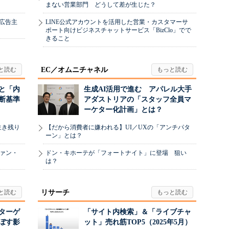
まない営業部門 どうして差が生じた？
、広告主
LINE公式アカウントを活用した営業・カスタマーサ
ポート向けビジネスチャットサービス「BizClo」でで
きること
EC／オムニチャネル
と「内
生成AI活用で進む アパレル大手
断基準
アダストリアの「スタッフ全員マ
ーケター化計画」とは？
生き残り
【だから消費者に嫌われる】UI／UXの「アンチパタ
ーン」とは？
ヴァン・
ドン・キホーテが「フォートナイト」に登場 狙い
は？
リサーチ
リターゲ
「サイト内検索」＆「ライブチャ
ぼす影
ット」売れ筋TOP5（2025年5月）