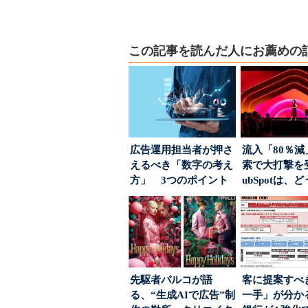
この記事を読んだ人にお薦めの
広告運用担当者が押さ
流入「80％減
えるべき「数字の考え
索で大打撃を
方」 3つのポイント
ubSpotは、
とは
て“未来の顧...
先駆者パルコが語
客に提案すべ
る、“生成AIで広告”制
一手」が分か