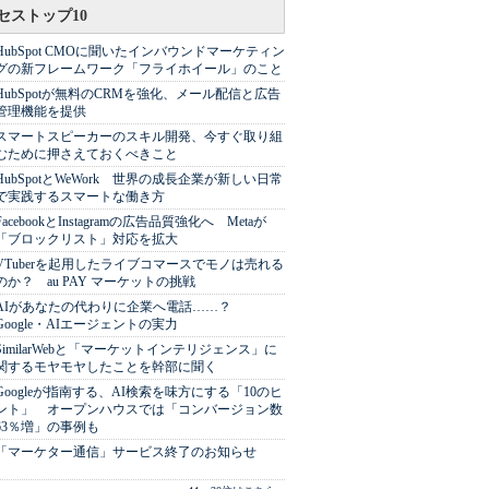
セストップ10
HubSpot CMOに聞いたインバウンドマーケティン
グの新フレームワーク「フライホイール」のこと
HubSpotが無料のCRMを強化、メール配信と広告
管理機能を提供
スマートスピーカーのスキル開発、今すぐ取り組
むために押さえておくべきこと
HubSpotとWeWork 世界の成長企業が新しい日常
で実践するスマートな働き方
FacebookとInstagramの広告品質強化へ Metaが
「ブロックリスト」対応を拡大
VTuberを起用したライブコマースでモノは売れる
のか？ au PAY マーケットの挑戦
AIがあなたの代わりに企業へ電話……？
Google・AIエージェントの実力
SimilarWebと「マーケットインテリジェンス」に
関するモヤモヤしたことを幹部に聞く
Googleが指南する、AI検索を味方にする「10のヒ
ント」 オープンハウスでは「コンバージョン数
63％増」の事例も
「マーケター通信」サービス終了のお知らせ