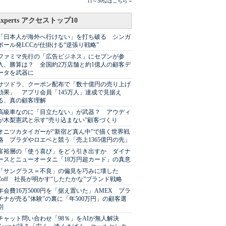
11～30位はこちら »
Experts アクセストップ10
「日本人が海外へ行けない」を打ち破る シンガ
ポール発LCCが仕掛ける“逆張り戦略”
ファミマ先行の「広告ビジネス」にセブンが参
入、勝算は？ 全国約2万店舗と約1億人の顧客デ
ータを武器に
サツドラ、クーポン配布で「数十億円の売り上げ
効果」 アプリ会員「145万人」達成で見据え
る、真の顧客理解
高級車なのに「目立たない」が武器？ アウディ
が木梨憲武と示す“売り込まない”顧客づくり
オニツカタイガーが“新宿ど真ん中”で描く世界戦
略 プラダやロエベと競う「売上1365億円の先」
富裕層の「使う喜び」をどう引き出すか ダイナ
ースとニューオータニ「18万円超カード」の真意
「サングラス＝不良」の偏見を巧みに壊した
Zoff 社長が明かす“したたかな”ブランド戦略
年会費16万5000円を「据え置いた」AMEX プラ
チナが売る"体験"の裏に「年500万円」の顧客選
別
チャット問い合わせ「98％」をAIが無人解決