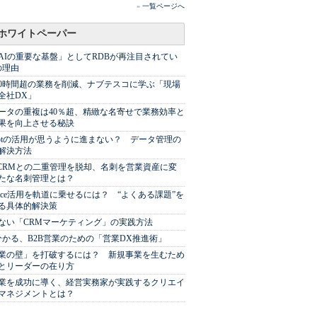
»
一覧ページへ
ホワイトペーパー
AIの重要な基盤」としてRDBが再注目されてい
の理由
00時間超の業務を削減、ナブテスコに学ぶ「現場
全社DX」
ータの重複は40％超、精緻な名寄せで業務効率と
果を向上させる秘訣
Spotの活用が思うように進まない？ データ管理の
解決方法
やCRMとの二重管理を脱却、名刺を営業資産に変
たな名刺管理とは？
sforce活用を軌道に乗せるには？ “よくある課題”を
る具体的解決策
ない「CRMマーケティング」の実践方法
分かる、B2B営業のための「営業DX推進術」
業の壁」を打破するには？ 新規事業を生むため
とリーダーの在り方
業を成功に導く、経営実務家が実践するクリエイ
マネジメントとは？