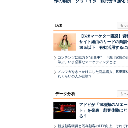
作の勘所 クリエイタ
銀行がA強化
ーに残る「重要な役
る“One to On..
割...
B2B
【B2Bマーケター困惑】資
サイト経由のリードの商談
10％以下 有効活用するに
コンテンツに戦力を“全集中” 「徳川家康の
学ぶ、いま必要なマーケティングとは
メルマガをきっかけにした商品購入、B2B商
れくらいの人が経験？
データ分析
アドビが「10種類のAIエ
ト」を発表 顧客体験はど
る？
新規顧客獲得と既存顧客のLTV向上、それぞ