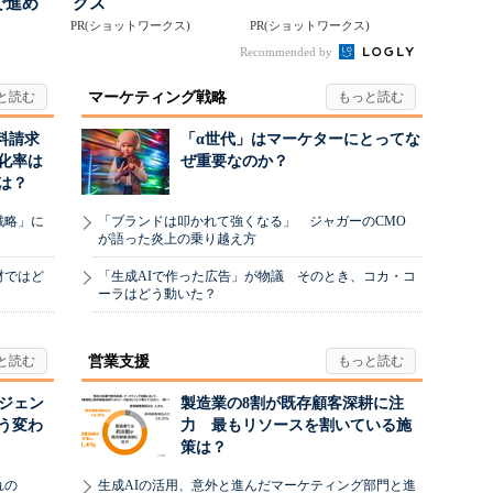
で進め
クス
.
PR(ショットワークス)
PR(ショットワークス)
Recommended by
マーケティング戦略
料請求
「α世代」はマーケターにとってな
化率は
ぜ重要なのか？
は？
戦略」に
「ブランドは叩かれて強くなる」 ジャガーのCMO
が語った炎上の乗り越え方
材ではど
「生成AIで作った広告」が物議 そのとき、コカ・コ
ーラはどう動いた？
営業支援
ージェン
製造業の8割が既存顧客深耕に注
う変わ
力 最もリソースを割いている施
策は？
れの
生成AIの活用、意外と進んだマーケティング部門と進