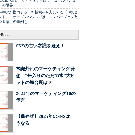
Zoomが語る「安く・速くさばく」コールセンタ
ーの限界
Googleが指南する、AI検索を味方にする「10のヒ
ント」 オープンハウスでは「コンバージョン数
63％増」の事例も
Book
SNSの古い常識を疑え！
常識外れのマーケティング発
想 “缶入りのただの水”大ヒ
ットの舞台裏は？
2025年のマーケティング10の
予言
【保存版】2025年のSNSはこ
うなる