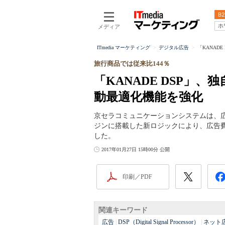
B2
ホ
メディア
ITmedia マーケティング
デジタル広告
「KANAD
旅行商品では従来比144％
「KANADE DSP」
動最適化機能を強化
京セラコミュニケーションシステムは、広告
ジンに搭載した新ロジックにより、広告
した。
2017年01月27日 15時00分 公開
印刷／PDF
関連キーワード
広告
|
DSP（Digital Signal Processor）
|
ネット