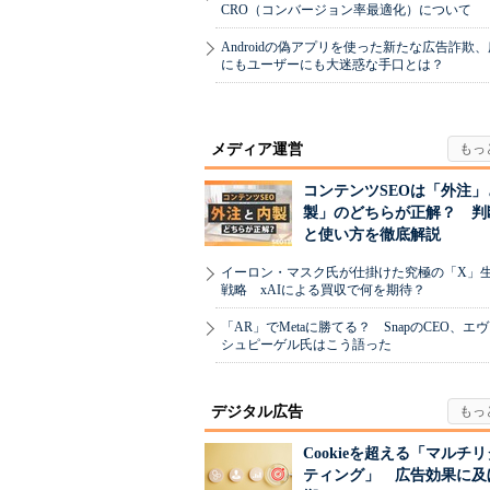
CRO（コンバージョン率最適化）について
Androidの偽アプリを使った新たな広告詐欺
にもユーザーにも大迷惑な手口とは？
メディア運営
コンテンツSEOは「外注」
製」のどちらが正解？ 判
と使い方を徹底解説
イーロン・マスク氏が仕掛けた究極の「X」
戦略 xAIによる買収で何を期待？
「AR」でMetaに勝てる？ SnapのCEO、エ
シュピーゲル氏はこう語った
デジタル広告
Cookieを超える「マルチ
ティング」 広告効果に及