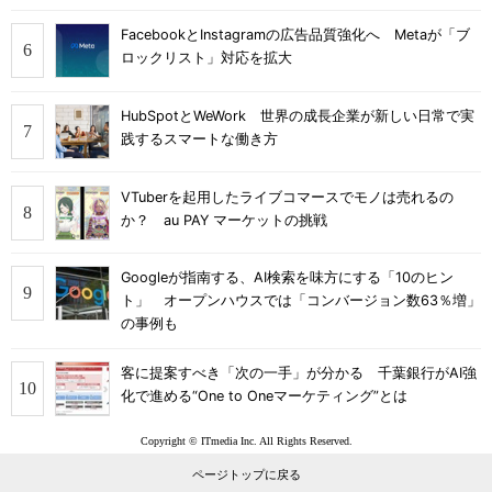
FacebookとInstagramの広告品質強化へ Metaが「ブ
ロックリスト」対応を拡大
HubSpotとWeWork 世界の成長企業が新しい日常で実
践するスマートな働き方
VTuberを起用したライブコマースでモノは売れるの
か？ au PAY マーケットの挑戦
Googleが指南する、AI検索を味方にする「10のヒン
ト」 オープンハウスでは「コンバージョン数63％増」
の事例も
客に提案すべき「次の一手」が分かる 千葉銀行がAI強
化で進める“One to Oneマーケティング”とは
Copyright © ITmedia Inc. All Rights Reserved.
ページトップに戻る