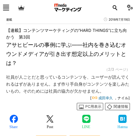
連載
2016年7月19日
【連載】コンテンツマーケティングの“HARD THINGS”に立ち向
かう 第3回
アサヒビールの事例に学ぶ――社内を巻き込むオ
ウンドメディアが引き出す想定以上のメリットと
は？
（2/3 ページ）
社員が人ごとだと思っているコンテンツを、ユーザーが読んでく
れるはずがありません。まず作り手自身がコンテンツを楽しみた
いもの。そのためには社員の協力が欠かせません。
[
成田幸久
，ナイル]
PC用表示
関連情報
Share
Post
LINE
Hatena