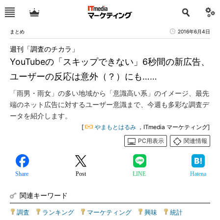
まとめ
2016年6月4日
週刊「調査のチカラ」
YouTubeの「スキップできない」6秒間の新広告、
ユーザーの反応は意外（？）にも……
「雨男・雨女」の多い地域から「意識高い系」のイメージ、最先
端のネット広告に対するユーザー意識まで、今週も多彩な調査デ
ータを紹介します。
[
やまもとはるみ
，ITmedia マーケティング]
PC用表示
関連情報
Share
Post
LINE
Hatena
関連キーワード
調査
|
ランキング
|
マーケティング
|
興味
|
統計