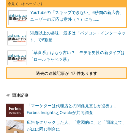
YouTubeの「スキップできない」6秒間の新広告、
ユーザーの反応は意外（？）にも……
60歳以上の趣味、最多は「パソコン・インターネッ
ト」で6割超
「草食系」はもう古い？ モテる男性の新タイプは
「ロールキャベツ系」
過去の連載記事が 47 件あります
関連記事
「マーケターは代理店との関係見直しが必要」、
Forbes InsightsとOracleが共同調査
広告をクリックした人、「意図的に」と「間違えて」
がほぼ同じ割合に