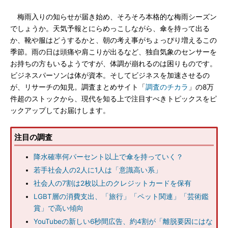
梅雨入りの知らせが届き始め、そろそろ本格的な梅雨シーズン
でしょうか。天気予報とにらめっこしながら、傘を持って出る
か、靴や服はどうするかと、朝の考え事がちょっぴり増えるこの
季節。雨の日は頭痛や肩こりが出るなど、独自気象のセンサーを
お持ちの方もいるようですが、体調が崩れるのは困りものです。
ビジネスパーソンは体が資本。そしてビジネスを加速させるの
が、リサーチの知見。調査まとめサイト「
調査のチカラ
」の8万
件超のストックから、現代を知る上で注目すべきトピックスをピ
ックアップしてお届けします。
注目の調査
降水確率何パーセント以上で傘を持っていく？
若手社会人の2人に1人は「意識高い系」
社会人の7割は2枚以上のクレジットカードを保有
LGBT層の消費支出、「旅行」「ペット関連」「芸術鑑
賞」で高い傾向
YouTubeの新しい6秒間広告、約4割が「離脱要因にはな