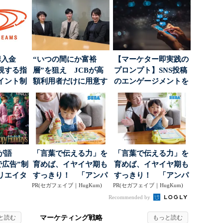
購入金
“いつの間にか富裕
【マーケター即実践の
視する指
層”を狙え JCBが高
プロンプト】SNS投稿
イント制
額利用者だけに用意す
のエンゲージメントを
る「特別体験」
高めるAI活用、ポ...
が語
「言葉で伝える力」を
「言葉で伝える力」を
で広告”制
育めば、イヤイヤ期も
育めば、イヤイヤ期も
リエイタ
すっきり！ 「アンパ
すっきり！ 「アンパ
要な役
PR(セガフェイブ｜HugKum)
ンマン ことばずかん...
PR(セガフェイブ｜HugKum)
ンマン ことばずかん...
Recommended by
マーケティング戦略