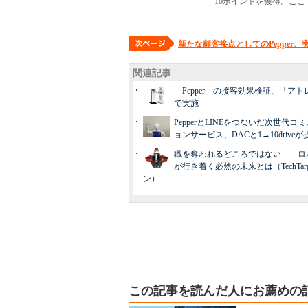
10ポイントを獲得。こ
新たな顧客接点としてのPepper
関連記事
「Pepper」の接客効果検証、「ア
で実施
PepperとLINEをつないだ次世代コ
ョンサービス、DACと1→10driveが
職を奪われるどころではない――ロ
が行き着く必然の未来とは（TechTar
ン）
この記事を読んだ人にお薦めの