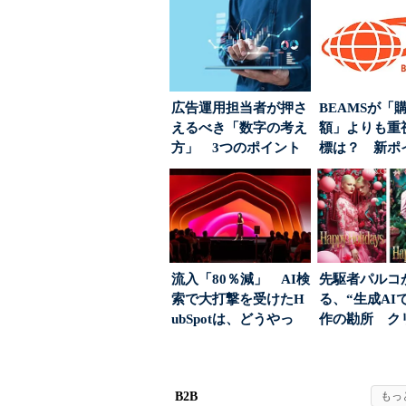
広告運用担当者が押さ
BEAMSが「
えるべき「数字の考え
額」よりも重
方」 3つのポイント
標は？ 新ポ
とは
度の狙い
流入「80％減」 AI検
先駆者パルコ
索で大打撃を受けたH
る、“生成AI
ubSpotは、どうやっ
作の勘所 ク
て“未来の顧...
ーに残る「重
割...
B2B