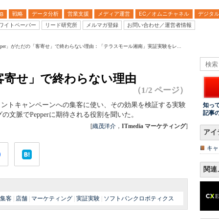
戦略
データ分析
営業支援
メディア運営
EC／オムニチャネル
デジタ
B
ワイトペーパー
リード研究所
メルマガ登録
お問い合わせ／運営者情報
epper」がただの「客寄せ」で終わらない理由：「テラスモール湘南」実証実験をレ...
「客寄せ」で終わらない理由
（1/2 ページ）
のポイントキャンペーンへの集客に使い、その効果を検証する実験
知っ
記事
文脈でPepperに期待される役割を聞いた。
[
織茂洋介
，
ITmedia マーケティング
]
アイ
キャ
関連
集客
|
店舗
|
マーケティング
|
実証実験
|
ソフトバンクロボティクス