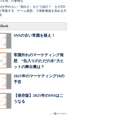
63％増」の事例も
AIが作れない「面白さ」をどう設計？ セガXD
が実践する「ゲーム発想」で体験価値を高める方
法
Book
SNSの古い常識を疑え！
常識外れのマーケティング発
想 “缶入りのただの水”大ヒ
ットの舞台裏は？
2025年のマーケティング10の
予言
【保存版】2025年のSNSはこ
うなる
»
一覧ページへ