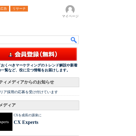
ル広告
リサーチ
マイページ
ておくべきマーケティングのトレンド解説や新着
の一覧など、役に立つ情報をお届けします。
ティメディアからのお知らせ
リア採用の応募を受け付けています
メディア
CXを成長の源泉に
CX Experts