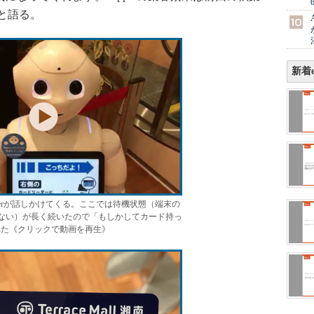
と語る。
新着e
perが話しかけてくる。ここでは待機状態（端末の
ない）が長く続いたので「もしかしてカード持っ
れた《クリックで動画を再生》