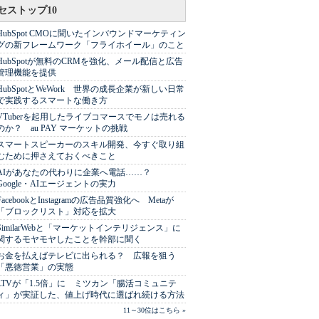
セストップ10
HubSpot CMOに聞いたインバウンドマーケティン
グの新フレームワーク「フライホイール」のこと
HubSpotが無料のCRMを強化、メール配信と広告
管理機能を提供
HubSpotとWeWork 世界の成長企業が新しい日常
で実践するスマートな働き方
VTuberを起用したライブコマースでモノは売れる
のか？ au PAY マーケットの挑戦
スマートスピーカーのスキル開発、今すぐ取り組
むために押さえておくべきこと
AIがあなたの代わりに企業へ電話……？
Google・AIエージェントの実力
FacebookとInstagramの広告品質強化へ Metaが
「ブロックリスト」対応を拡大
SimilarWebと「マーケットインテリジェンス」に
関するモヤモヤしたことを幹部に聞く
お金を払えばテレビに出られる？ 広報を狙う
「悪徳営業」の実態
LTVが「1.5倍」に ミツカン「腸活コミュニテ
ィ」が実証した、値上げ時代に選ばれ続ける方法
11～30位はこちら »