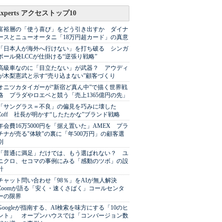
Experts アクセストップ10
富裕層の「使う喜び」をどう引き出すか ダイナ
ースとニューオータニ「18万円超カード」の真意
「日本人が海外へ行けない」を打ち破る シンガ
ポール発LCCが仕掛ける“逆張り戦略”
高級車なのに「目立たない」が武器？ アウディ
が木梨憲武と示す“売り込まない”顧客づくり
オニツカタイガーが“新宿ど真ん中”で描く世界戦
略 プラダやロエベと競う「売上1365億円の先」
「サングラス＝不良」の偏見を巧みに壊した
Zoff 社長が明かす“したたかな”ブランド戦略
年会費16万5000円を「据え置いた」AMEX プラ
チナが売る"体験"の裏に「年500万円」の顧客選
別
「普通に満足」だけでは、もう選ばれない？ ユ
ニクロ、セコマの事例にみる「感動のツボ」の設
計
チャット問い合わせ「98％」をAIが無人解決
Zoomが語る「安く・速くさばく」コールセンタ
ーの限界
Googleが指南する、AI検索を味方にする「10のヒ
ント」 オープンハウスでは「コンバージョン数