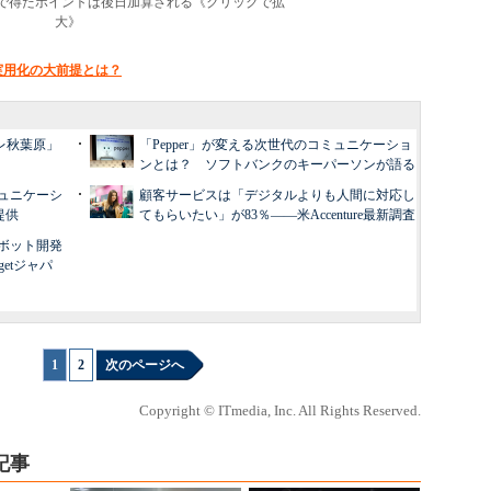
こで得たポイントは後日加算される《クリックで拡
大》
、実用化の大前提とは？
トレ秋葉原」
「Pepper」が変える次世代のコミュニケーショ
ンとは？ ソフトバンクのキーパーソンが語る
ミュニケーシ
顧客サービスは「デジタルよりも人間に対応し
提供
てもらいたい」が83％――米Accenture最新調査
ボット開発
getジャパ
1
|
2
次のページへ
Copyright © ITmedia, Inc. All Rights Reserved.
記事