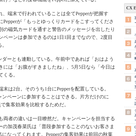
CX 
れ、端末で行われていることは全てPepperが把握す
Pepperが「もっとゆっくりカードをこすってくださ
別の磁気カードを通すと警告のメッセージを出したり
ンペーンは参加できるのは1日1回までなので、2度目
る。
レンダーとも連動している。午前中であれば「おはよう
きには「お腹がすきましたね」、5月5日なら「今日は
てくる。
は2台。そのうち1台にPepperを配置している。
んキャンペーンに参加することはできる。片方だけのに
rの有無で集客効果を比較するためだ。
も両者の違いは一目瞭然だ。キャンペーンを担当する
nit マネージャーの加茂春菜氏は「普段参加することのないお客さま
る気になってくれます。Pepperの集客効果は前回の秋葉