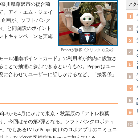
、神奈川県藤沢市の複合商
アク
て、アイ・エム・ジェイ
本企画が、ソフトバンク
er」と同施設のポイント
ントキャンペーンを実施
Pepperが接客《クリックで拡大》
モール湘南ポイントカード」の利用者が館内に設置さ
ことで抽選に参加できるというもの。Pepperはユー
況に合わせてユーザーに話しかけるなど、「接客係」
6年3から4月にかけて東京・秋葉原の「アトレ秋葉
り、今回はその第2弾となる。ソフトバンクロボティ
ー」でもあるIMJがPepper向けのロボアプリのコミュニ
け」などの接客機能をPepperに加えている。