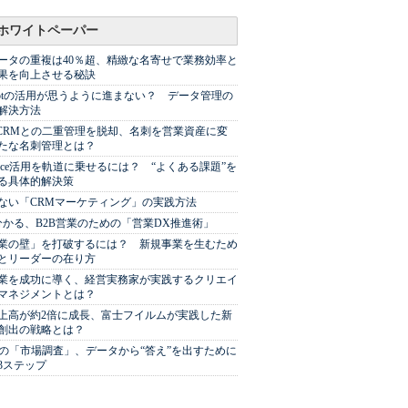
ホワイトペーパー
ータの重複は40％超、精緻な名寄せで業務効率と
果を向上させる秘訣
Spotの活用が思うように進まない？ データ管理の
解決方法
やCRMとの二重管理を脱却、名刺を営業資産に変
たな名刺管理とは？
sforce活用を軌道に乗せるには？ “よくある課題”を
る具体的解決策
ない「CRMマーケティング」の実践方法
分かる、B2B営業のための「営業DX推進術」
業の壁」を打破するには？ 新規事業を生むため
とリーダーの在り方
業を成功に導く、経営実務家が実践するクリエイ
マネジメントとは？
上高が約2倍に成長、富士フイルムが実践した新
創出の戦略とは？
代の「市場調査」、データから“答え”を出すために
3ステップ