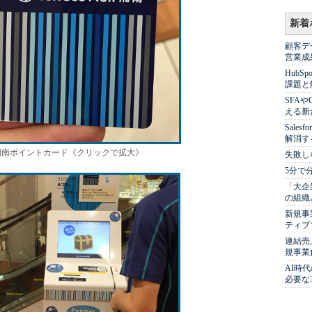
新着
顧客デ
営業成
Hub
課題と
SFA
える新
Sale
解消す
湘南ポイントカード《クリックで拡大》
失敗し
5分で
「大企
の組織
新規事
ティブ
連結売
規事業
AI時
必要な