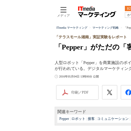
B2
ホ
メディア
ITmedia マーケティング
マーケティング戦略
「P
「テラスモール湘南」実証実験をレポート
「Pepper」がただの
人型ロボット「Pepper」を商業施設
が行われている。デジタルマーケティングの
2016年05月04日 13時00分 公開
印刷／PDF
関連キーワード
Pepper
|
ロボット
|
接客
|
コミュニケーション
|