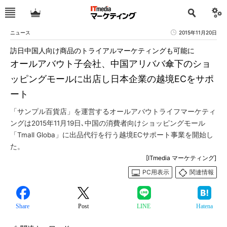
ニュース
2015年11月20日
訪日中国人向け商品のトライアルマーケティングも可能に
オールアバウト子会社、中国アリババ傘下のショ
ッピングモールに出店し日本企業の越境ECをサポ
ート
「サンプル百貨店」を運営するオールアバウトライフマーケティ
ングは2015年11月19日､中国の消費者向けショッピングモール
「Tmall Globa」に出品代行を行う越境ECサポート事業を開始し
た。
[ITmedia マーケティング]
PC用表示
関連情報
Share
Post
LINE
Hatena