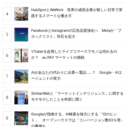
HubSpotとWeWork 世界の成長企業が新しい日常で実
践するスマートな働き方
FacebookとInstagramの広告品質強化へ Metaが「ブ
ロックリスト」対応を拡大
VTuberを起用したライブコマースでモノは売れるの
か？ au PAY マーケットの挑戦
AIがあなたの代わりに企業へ電話……？ Google・AIエ
ージェントの実力
SimilarWebと「マーケットインテリジェンス」に関する
モヤモヤしたことを幹部に聞く
Googleが指南する、AI検索を味方にする「10のヒン
ト」 オープンハウスでは「コンバージョン数63％増」
の事例も