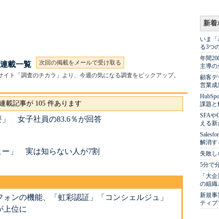
新着
いま「
る3つ
年間2
次回の掲載をメールで受け取る
 連載一覧
主導の
の姉妹サイト「調査のチカラ」より、今週の気になる調査をピックアップ。
顧客デ
営業成
Hub
連載記事が 105 件あります
課題と
SFA
」 女子社員の83.6％が回答
える新
Sale
解消す
ヒー」 実は知らない人が7割
失敗し
5分で
「大企
の組織
新規事
フォンの機能、「虹彩認証」「コンシェルジュ」
ティブ
が上位に