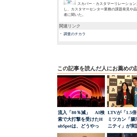
スカパー・カスタマーリレーションズ（S
し、カスタマーセンター業務の課題発見や品
者に聞いた。
関連リンク
調査のチカラ
この記事を読んだ人にお薦めの
流入「80％減」 AI検
LTVが「1.
索で大打撃を受けたH
ミツカン「腸
ubSpotは、どうやっ
ニティ」が実
て“未来の顧...
値上げ時代に選ば