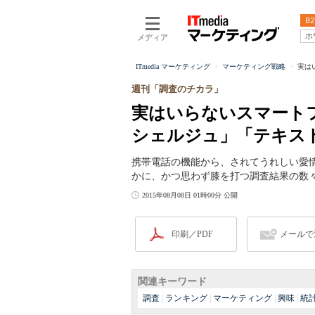
B2
ホ
メディア
ITmedia マーケティング
マーケティング戦略
実は
週刊「調査のチカラ」
実はいらないスマート
シェルジュ」「テキス
携帯電話の機能から、されてうれしい愛
かに、かつ思わず膝を打つ調査結果の数
2015年08月08日 01時00分 公開
印刷／PDF
メールで
関連キーワード
調査
|
ランキング
|
マーケティング
|
興味
|
統