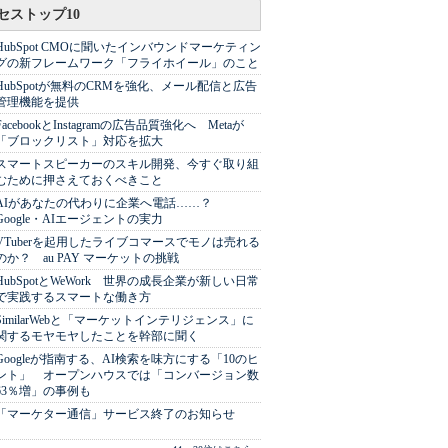
セストップ10
HubSpot CMOに聞いたインバウンドマーケティン
グの新フレームワーク「フライホイール」のこと
HubSpotが無料のCRMを強化、メール配信と広告
管理機能を提供
FacebookとInstagramの広告品質強化へ Metaが
「ブロックリスト」対応を拡大
スマートスピーカーのスキル開発、今すぐ取り組
むために押さえておくべきこと
AIがあなたの代わりに企業へ電話……？
Google・AIエージェントの実力
VTuberを起用したライブコマースでモノは売れる
のか？ au PAY マーケットの挑戦
HubSpotとWeWork 世界の成長企業が新しい日常
で実践するスマートな働き方
SimilarWebと「マーケットインテリジェンス」に
関するモヤモヤしたことを幹部に聞く
Googleが指南する、AI検索を味方にする「10のヒ
ント」 オープンハウスでは「コンバージョン数
63％増」の事例も
「マーケター通信」サービス終了のお知らせ