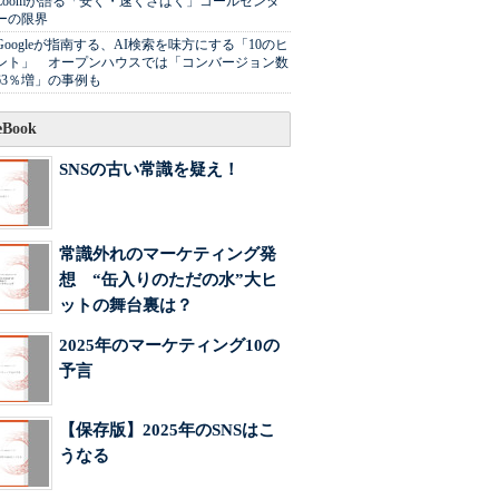
Zoomが語る「安く・速くさばく」コールセンタ
ーの限界
Googleが指南する、AI検索を味方にする「10のヒ
ント」 オープンハウスでは「コンバージョン数
63％増」の事例も
Book
SNSの古い常識を疑え！
常識外れのマーケティング発
想 “缶入りのただの水”大ヒ
ットの舞台裏は？
2025年のマーケティング10の
予言
【保存版】2025年のSNSはこ
うなる