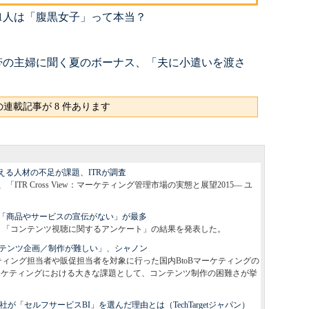
に1人は「腹黒女子」って本当？
帯の主婦に聞く夏のボーナス、「夫に小遣いを渡さ
連載記事が 8 件あります
える人材の不足が課題、ITRが調査
「ITR Cross View：マーケティング管理市場の実態と展望2015― ユ
。
「商品やサービスの宣伝がない」が最多
1日、「コンテンツ視聴に関するアンケート」の結果を発表した。
ンテンツ企画／制作が難しい」、シャノン
ティング担当者や販促担当者を対象に行った国内BtoBマーケティングの
マーケティングにおける大きな課題として、コンテンツ制作の困難さが挙
社が「セルフサービスBI」を選んだ理由とは（TechTargetジャパン）