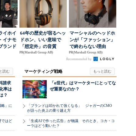
ライホイ
64年の歴史が宿るヘッ
マーシャルのヘッドホ
・イナモ
ドホン、いい意味で
ンが「ファッション」
ブランド
「想定外」の音質
で終わらない理由
PR(Marshall Group AB)
PR(Marshall Group AB)
得るた
Recommended by
マーケティング戦略
料請求
「α世代」はマーケターにとってな
化率は
ぜ重要なのか？
は？
戦略」に
「ブランドは叩かれて強くなる」 ジャガーのCMO
が語った炎上の乗り越え方
材ではど
「生成AIで作った広告」が物議 そのとき、コカ・コ
ーラはどう動いた？