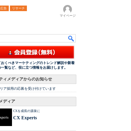
ル広告
リサーチ
マイページ
ておくべきマーケティングのトレンド解説や新着
の一覧など、役に立つ情報をお届けします。
ティメディアからのお知らせ
リア採用の応募を受け付けています
メディア
CXを成長の源泉に
CX Experts