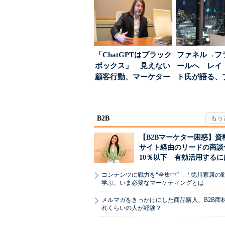
「ChatGPTはブラック
ファネル→フ
ボックス」 見えない
ールへ レイ
顧客行動、マーケター
ト氏が語る、
に残された打ち...
が「信頼」を
め...
B2B
【B2Bマーケター困惑】資
サイト経由のリードの商談
10％以下 有効活用するに
コンテンツに戦力を“全集中” 「徳川家康の
学ぶ、いま必要なマーケティングとは
メルマガをきっかけにした商品購入、B2B商
れくらいの人が経験？