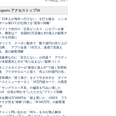
11～30位はこちら »
Experts アクセストップ10
「日本人が海外へ行けない」を打ち破る シンガ
ポール発LCCが仕掛ける“逆張り戦略”
ファミマ先行の「広告ビジネス」にセブンが参
入、勝算は？ 全国約2万店舗と約1億人の顧客デ
ータを武器に
サツドラ、クーポン配布で「数十億円の売り上げ
効果」 アプリ会員「145万人」達成で見据え
る、真の顧客理解
高級車なのに「目立たない」が武器？ アウディ
が木梨憲武と示す“売り込まない”顧客づくり
オニツカタイガーが“新宿ど真ん中”で描く世界戦
略 プラダやロエベと競う「売上1365億円の先」
富裕層の「使う喜び」をどう引き出すか ダイナ
ースとニューオータニ「18万円超カード」の真意
「サングラス＝不良」の偏見を巧みに壊した
Zoff 社長が明かす“したたかな”ブランド戦略
年会費16万5000円を「据え置いた」AMEX プラ
チナが売る"体験"の裏に「年500万円」の顧客選
別
チャット問い合わせ「98％」をAIが無人解決