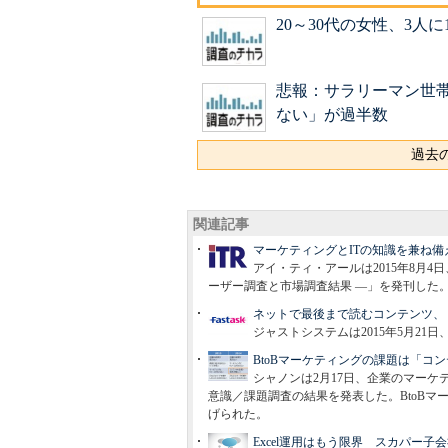
20～30代の女性、3人
悲報：サラリーマン世
ない」が過半数
過去の
関連記事
マーケティングとITの知識を兼ね備
アイ・ティ・アールは2015年8月4日、
ーザー調査と市場調査結果 ―」を発刊した
ネットで最後まで読むコンテンツ、
ジャストシステムは2015年5月2
BtoBマーケティングの課題は「コ
シャノンは2月17日、企業のマーケ
意識／課題調査の結果を発表した。BtoB
げられた。
Excel運用はもう限界 スカパー子会