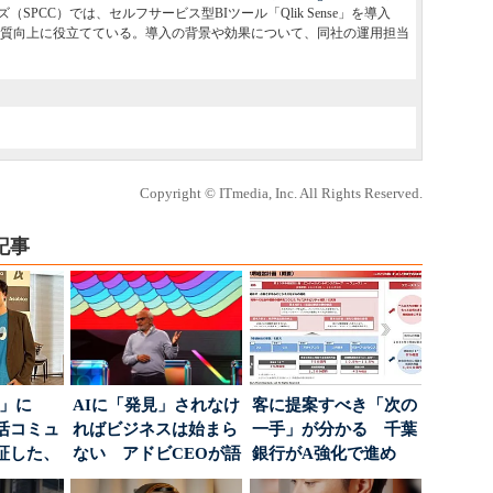
PCC）では、セルフサービス型BIツール「Qlik Sense」を導入
質向上に役立てている。導入の背景や効果について、同社の運用担当
Copyright © ITmedia, Inc. All Rights Reserved.
記事
5倍」に
AIに「発見」されなけ
客に提案すべき「次の
活コミュ
ればビジネスは始まら
一手」が分かる 千葉
証した、
ない アドビCEOが語
銀行がA強化で進め
...
った、AIエージ...
る“One to On...