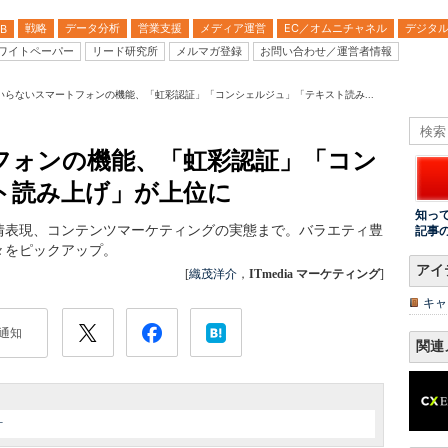
戦略
データ分析
営業支援
メディア運営
EC／オムニチャネル
デジタ
B
ワイトペーパー
リード研究所
メルマガ登録
お問い合わせ／運営者情報
いらないスマートフォンの機能、「虹彩認証」「コンシェルジュ」「テキスト読み...
フォンの機能、「虹彩認証」「コン
ト読み上げ」が上位に
知っ
情表現、コンテンツマーケティングの実態まで。バラエティ豊
記事
々をピックアップ。
アイ
[
織茂洋介
，
ITmedia マーケティング
]
キャ
通知
関連
計