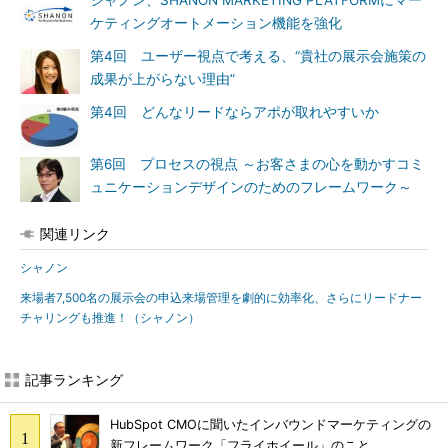
シャノン、SHANON MARKETING PLATFORMにマー
ケティングオートメーション機能を強化
第4回 ユーザー視点で考える、“貴社の展示会施策の
成果が上がらない理由”
第4回 どんなリードならアポが取れやすいか
第6回 プロセスの視点 ～お客さまの心を動かすコミ
ュニケーションデザインのためのフレームワーク～
関連リンク
シャノン
来場者7,500名の展示会の申込来場管理を劇的に効率化、さらにリードナー
チャリングも推進！（シャノン）
記事ランキング
HubSpot CMOに聞いたインバウンドマーケティングの
新フレームワーク「フライホイール」のこと