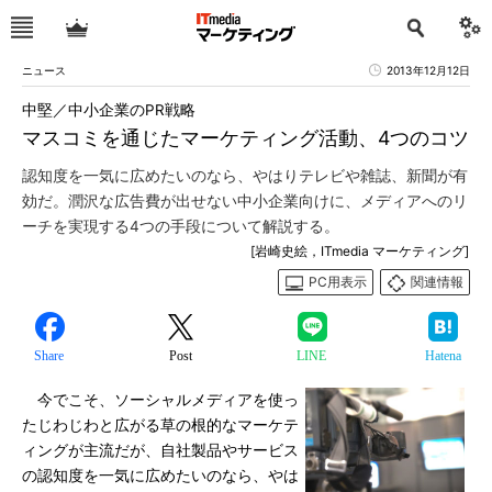
ニュース
2013年12月12日
中堅／中小企業のPR戦略
マスコミを通じたマーケティング活動、4つのコツ
認知度を一気に広めたいのなら、やはりテレビや雑誌、新聞が有
効だ。潤沢な広告費が出せない中小企業向けに、メディアへのリ
ーチを実現する4つの手段について解説する。
[岩崎史絵，ITmedia マーケティング]
PC用表示
関連情報
Share
Post
LINE
Hatena
今でこそ、ソーシャルメディアを使っ
たじわじわと広がる草の根的なマーケテ
ィングが主流だが、自社製品やサービス
の認知度を一気に広めたいのなら、やは