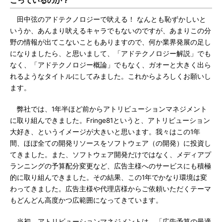
こっているのか？
田中弦のアドテクノロジーで吠える！ なんとも恥ずかしいと
いうか、あんまり吠えるキャラでもないのですが、あまりこの分
野の情報が出てこないこともありますので、何か業界発展の足し
になりましたら、と思いまして、「アドテクノロジー解説」でも
なく、「アドテクノロジー概論」でもなく、ガオーと大きく出ら
れるようなタイトルにしてみました。これからよろしくお願いし
ます。
弊社では、1年半ほど前からアトリビューションマネジメント
に取り組んできました。Fringe81というと、アトリビューション
大好き、というイメージが大きいと思います。我々はこの1年
間、ほぼ全ての開発リソースをソフトウェア（の開発）に投資し
てきました。また、ソフトウェア開発だけではなく、メディアプ
ランニングの予算配分変更など、広告主様へのサービスにも積極
的に取り組んできました。その結果、この1年でかなり環境は変
わってきました。広告主様や代理店様からご依頼いただくテーマ
もどんどん高度かつ広範囲になってきています。
当初、アトリビューションマネジメントは、「広告予算の最適