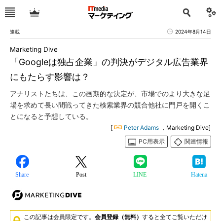
連載
2024年8月14日
Marketing Dive
「Googleは独占企業」の判決がデジタル広告業界
にもたらす影響は？
アナリストたちは、この画期的な決定が、市場でのより大きな足
場を求めて長い間戦ってきた検索業界の競合他社に門戸を開くこ
とになると予想している。
[
Peter Adams
，Marketing Dive]
PC用表示
関連情報
Share
Post
LINE
Hatena
この記事は会員限定です。
会員登録（無料）
すると全てご覧いただけ