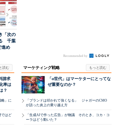
き「次の
る 千葉
で進め
.
Recommended by
マーケティング戦略
料請求
「α世代」はマーケターにとってな
化率は
ぜ重要なのか？
は？
戦略」に
「ブランドは叩かれて強くなる」 ジャガーのCMO
が語った炎上の乗り越え方
材ではど
「生成AIで作った広告」が物議 そのとき、コカ・コ
ーラはどう動いた？