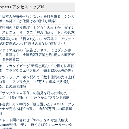
Experts アクセストップ10
「日本人が海外へ行けない」を打ち破る シンガ
ポール発LCCが仕掛ける“逆張り戦略”
富裕層の「使う喜び」をどう引き出すか ダイナ
ースとニューオータニ「18万円超カード」の真意
高級車なのに「目立たない」が武器？ アウディ
が木梨憲武と示す“売り込まない”顧客づくり
ファミマ先行の「広告ビジネス」にセブンが参
入、勝算は？ 全国約2万店舗と約1億人の顧客デ
ータを武器に
オニツカタイガーが“新宿ど真ん中”で描く世界戦
略 プラダやロエベと競う「売上1365億円の先」
サツドラ、クーポン配布で「数十億円の売り上げ
効果」 アプリ会員「145万人」達成で見据え
る、真の顧客理解
「サングラス＝不良」の偏見を巧みに壊した
Zoff 社長が明かす“したたかな”ブランド戦略
年会費16万5000円を「据え置いた」AMEX プラ
チナが売る"体験"の裏に「年500万円」の顧客選
別
チャット問い合わせ「98％」をAIが無人解決
Zoomが語る「安く・速くさばく」コールセンタ