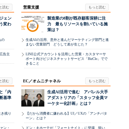
営業支援
ージェン
製造業の8割が既存顧客深耕に注
う変わ
力 最もリソースを割いている施
策は？
れの
生成AIの活用、意外と進んだマーケティング部門と進
まない営業部門 どうして差が生じた？
、広告主
LINE公式アカウントを活用した営業・カスタマーサ
ポート向けビジネスチャットサービス「BizClo」でで
きること
EC／オムニチャネル
と「内
生成AI活用で進む アパレル大手
断基準
アダストリアの「スタッフ全員マ
ーケター化計画」とは？
生き残り
【だから消費者に嫌われる】UI／UXの「アンチパタ
ーン」とは？
ヴァン・
ドン・キホーテが「フォートナイト」に登場 狙い