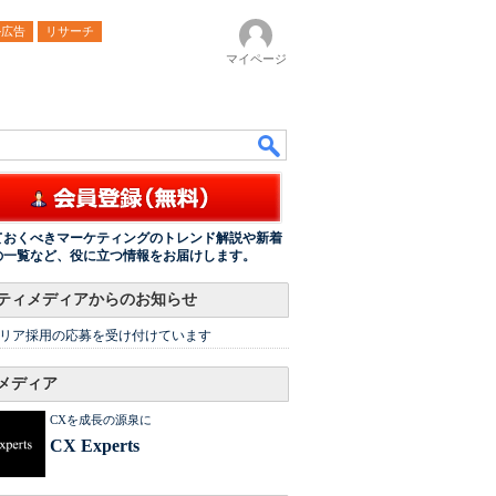
ル広告
リサーチ
マイページ
ておくべきマーケティングのトレンド解説や新着
の一覧など、役に立つ情報をお届けします。
ティメディアからのお知らせ
リア採用の応募を受け付けています
メディア
CXを成長の源泉に
CX Experts