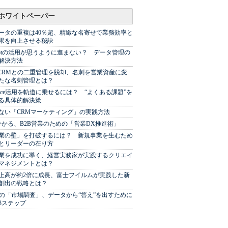
ホワイトペーパー
ータの重複は40％超、精緻な名寄せで業務効率と
果を向上させる秘訣
Spotの活用が思うように進まない？ データ管理の
解決方法
やCRMとの二重管理を脱却、名刺を営業資産に変
たな名刺管理とは？
sforce活用を軌道に乗せるには？ “よくある課題”を
る具体的解決策
ない「CRMマーケティング」の実践方法
分かる、B2B営業のための「営業DX推進術」
業の壁」を打破するには？ 新規事業を生むため
とリーダーの在り方
業を成功に導く、経営実務家が実践するクリエイ
マネジメントとは？
上高が約2倍に成長、富士フイルムが実践した新
創出の戦略とは？
代の「市場調査」、データから“答え”を出すために
3ステップ