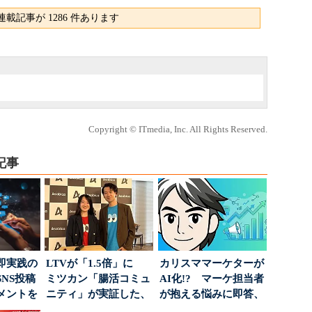
載記事が 1286 件あります
Copyright © ITmedia, Inc. All Rights Reserved.
記事
即実践の
LTVが「1.5倍」に
カリスママーケターが
NS投稿
ミツカン「腸活コミュ
AI化!? マーケ担当者
メントを
ニティ」が実証した、
が抱える悩みに即答、
ポ...
値上げ時代に選ば...
実力は？