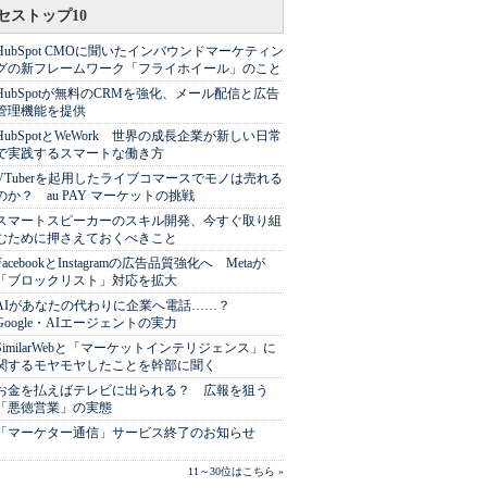
セストップ10
HubSpot CMOに聞いたインバウンドマーケティン
グの新フレームワーク「フライホイール」のこと
HubSpotが無料のCRMを強化、メール配信と広告
管理機能を提供
HubSpotとWeWork 世界の成長企業が新しい日常
で実践するスマートな働き方
VTuberを起用したライブコマースでモノは売れる
のか？ au PAY マーケットの挑戦
スマートスピーカーのスキル開発、今すぐ取り組
むために押さえておくべきこと
FacebookとInstagramの広告品質強化へ Metaが
「ブロックリスト」対応を拡大
AIがあなたの代わりに企業へ電話……？
Google・AIエージェントの実力
SimilarWebと「マーケットインテリジェンス」に
関するモヤモヤしたことを幹部に聞く
お金を払えばテレビに出られる？ 広報を狙う
「悪徳営業」の実態
「マーケター通信」サービス終了のお知らせ
11～30位はこちら »