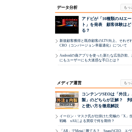
データ分析
アドビが「10種類のAIエ
ト」を発表 顧客体験はど
る？
新規顧客獲得と既存顧客のLTV向上、それぞ
CRO（コンバージョン率最適化）について
Androidの偽アプリを使った新たな広告詐欺
にもユーザーにも大迷惑な手口とは？
メディア運営
コンテンツSEOは「外注」
製」のどちらが正解？ 判
と使い方を徹底解説
イーロン・マスク氏が仕掛けた究極の「X」
戦略 xAIによる買収で何を期待？
「AR」でMetaに勝てる？ SnapのCEO、エ