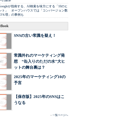
ーの限界
Googleが指南する、AI検索を味方にする「10のヒ
ント」 オープンハウスでは「コンバージョン数
63％増」の事例も
Book
SNSの古い常識を疑え！
常識外れのマーケティング発
想 “缶入りのただの水”大ヒ
ットの舞台裏は？
2025年のマーケティング10の
予言
【保存版】2025年のSNSはこ
うなる
»
一覧ページへ