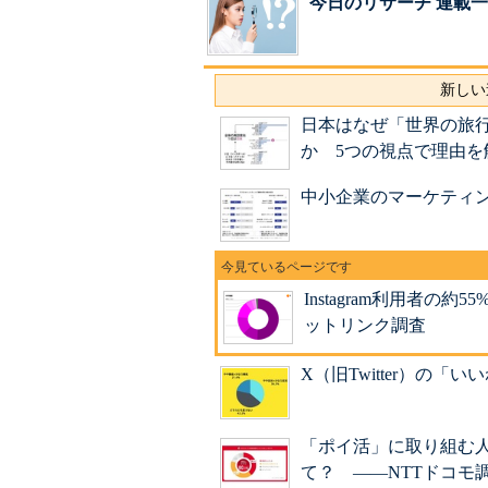
今日のリサーチ 連載
新しい
日本はなぜ「世界の旅
か 5つの視点で理由を
中小企業のマーケティ
Instagram利用者
ットリンク調査
X（旧Twitter）の
「ポイ活」に取り組む
て？ ――NTTドコモ