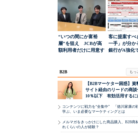
す...
“いつの間にか富裕
客に提案すべ
層”を狙え JCBが高
一手」が分か
額利用者だけに用意す
銀行がA強化
る「特別体験」
る“One to On..
B2B
【B2Bマーケター困惑】資
サイト経由のリードの商談
10％以下 有効活用するに
コンテンツに戦力を“全集中” 「徳川家康の
学ぶ、いま必要なマーケティングとは
メルマガをきっかけにした商品購入、B2B商
れくらいの人が経験？