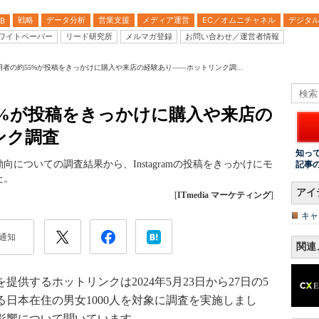
戦略
データ分析
営業支援
メディア運営
EC／オムニチャネル
デジタ
B
ワイトペーパー
リード研究所
メルマガ登録
お問い合わせ／運営者情報
ram利用者の約55%が投稿をきっかけに購入や来店の経験あり――ホットリンク調...
の約55%が投稿をきっかけに購入や来店の
ンク調査
知っ
用動向についての調査結果から、Instagramの投稿をきっかけにモ
記事
た。
アイ
[
ITmedia マーケティング
]
キャ
通知
関連
供するホットリンクは2024年5月23日から27日の5
がある日本在住の男女1000人を対象に調査を実施しまし
への影響について聞いています。