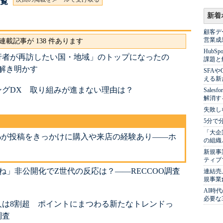
一覧
新着
顧客デ
営業成
連載記事が 138 件あります
Hub
行者が再訪したい国・地域」のトップになったの
課題と
解き明かす
SFA
える新
ングDX 取り組みが進まない理由は？
Sale
解消す
失敗し
5分で
「大企
の約55%が投稿をきっかけに購入や来店の経験あり――ホ
の組織
新規事
ティブ
「いいね」非公開化でZ世代の反応は？――RECCOO調査
連結売
規事業
AI時
必要な
人は8割超 ポイントにまつわる新たなトレンドっ
調査