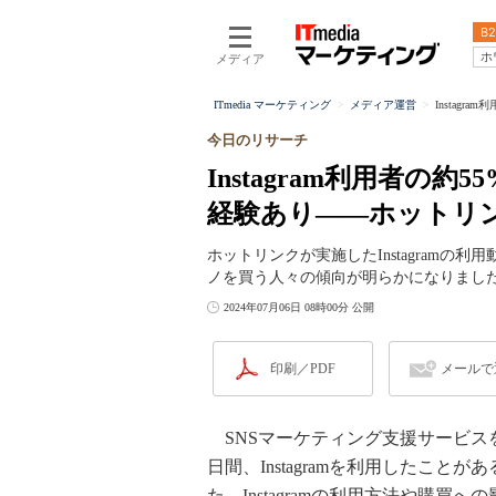
B2
ホ
メディア
ITmedia マーケティング
メディア運営
Instag
今日のリサーチ
Instagram利用者
経験あり――ホットリ
ホットリンクが実施したInstagramの利
ノを買う人々の傾向が明らかになりまし
2024年07月06日 08時00分 公開
印刷／PDF
メールで
SNSマーケティング支援サービスを提
日間、Instagramを利用したこと
た。Instagramの利用方法や購買