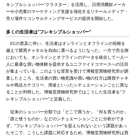
キシブルショッパー”クラスター」を活用し、日用消費財メーカ
ーや小売業のマーケティング支援を強化するリテールメディア・
売り場作りコンサルティングサービスの提供を開始した。
多くの生活者は“フレキシブルショッパー”
ECの普及に伴い、生活者はオンラインとオフラインの垣根を
越えて購買チャネルを自由に選べるようになった。一方で売る側
においても、オンラインとオフラインのデータを統合して一人一
人に最適な買い物体験を提供するユニファイドコマースへの注目
が集まっている。このような背景を受けて博報堂買物研究所が調
査したところ、生活者の買い物意識や買い物の仕方は購買チャネ
ルや商品カテゴリー、用途といったシチュエーションごとに異な
ることが判明した。博報堂買物研究所ではこうした生活者を“フ
レキシブルショッパー”と定義した。
従来のショッパー分類では「どこで買うか」「何を買うのか」
「誰と使うものか」などのシチュエーションごとに分析ができ
ず、“フレキシブルショッパー”を捉えられないという課題があっ
たそこで、こうした課題に対応するため、博報堂買物研究所は買