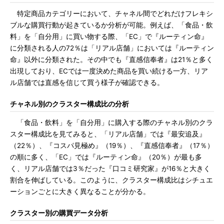
特定商品カテゴリーにおいて、チャネル間でどれだけフレキシ
ブルな購買行動が起きているか分析が可能。例えば、「食品・飲
料」を「自分用」に買い物する際、「EC」で『ルーティン命』
に分類される人の72％は「リアル店舗」においては『ルーティン
命』以外に分類された。その中でも『直感信奉者』は21％と多く
出現しており、ECでは一度決めた商品を買い続ける一方、リア
ル店舗では直感を信じて買う様子が確認できる。
チャネル別のクラスター構成比の分析
「食品・飲料」を「自分用」に購入する際のチャネル別のクラ
スター構成比を見てみると、「リアル店舗」では『最安追及』
（22％）、『コスパ見極め』（19％）、『直感信奉者』（17％）
の順に多く、「EC」では『ルーティン命』（20％）が最も多
く、リアル店舗では3％だった『口コミ研究家』が16％と大きく
割合を伸ばしている。このように、クラスター構成比はシチュエ
ーションごとに大きく異なることが分かる。
クラスター別の購買データ分析