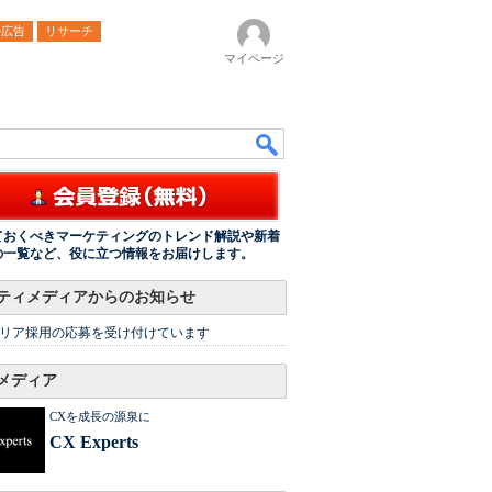
ル広告
リサーチ
マイページ
ておくべきマーケティングのトレンド解説や新着
の一覧など、役に立つ情報をお届けします。
ティメディアからのお知らせ
リア採用の応募を受け付けています
メディア
CXを成長の源泉に
CX Experts