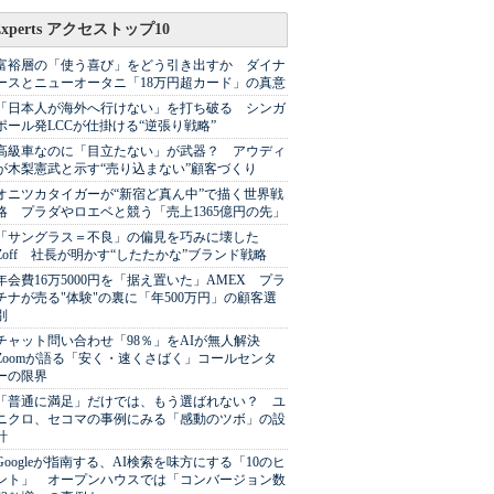
Experts アクセストップ10
富裕層の「使う喜び」をどう引き出すか ダイナ
ースとニューオータニ「18万円超カード」の真意
「日本人が海外へ行けない」を打ち破る シンガ
ポール発LCCが仕掛ける“逆張り戦略”
高級車なのに「目立たない」が武器？ アウディ
が木梨憲武と示す“売り込まない”顧客づくり
オニツカタイガーが“新宿ど真ん中”で描く世界戦
略 プラダやロエベと競う「売上1365億円の先」
「サングラス＝不良」の偏見を巧みに壊した
Zoff 社長が明かす“したたかな”ブランド戦略
年会費16万5000円を「据え置いた」AMEX プラ
チナが売る"体験"の裏に「年500万円」の顧客選
別
チャット問い合わせ「98％」をAIが無人解決
Zoomが語る「安く・速くさばく」コールセンタ
ーの限界
「普通に満足」だけでは、もう選ばれない？ ユ
ニクロ、セコマの事例にみる「感動のツボ」の設
計
Googleが指南する、AI検索を味方にする「10のヒ
ント」 オープンハウスでは「コンバージョン数