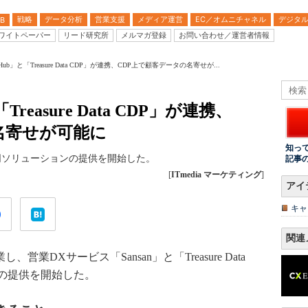
戦略
データ分析
営業支援
メディア運営
EC／オムニチャネル
デジタ
B
ワイトペーパー
リード研究所
メルマガ登録
お問い合わせ／運営者情報
ata Hub」と「Treasure Data CDP」が連携、CDP上で顧客データの名寄せが...
と「Treasure Data CDP」が連携、
名寄せが可能に
知っ
共同ソリューションの提供を開始した。
記事
[
ITmedia マーケティング
]
アイ
キャ
関連
営業DXサービス「Sansan」と「Treasure Data
ンの提供を開始した。