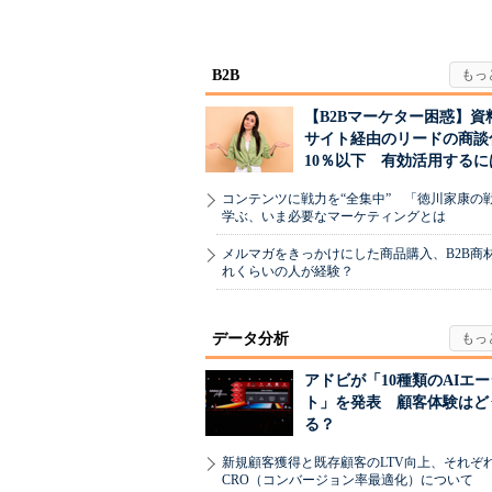
ちた顧客満足度」を
った、AIエージ
引...
B2B
【B2Bマーケター困惑】資
サイト経由のリードの商談
10％以下 有効活用するに
コンテンツに戦力を“全集中” 「徳川家康の
学ぶ、いま必要なマーケティングとは
メルマガをきっかけにした商品購入、B2B商
れくらいの人が経験？
データ分析
アドビが「10種類のAIエ
ト」を発表 顧客体験はど
る？
新規顧客獲得と既存顧客のLTV向上、それぞ
CRO（コンバージョン率最適化）について