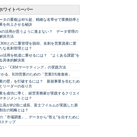
ホワイトペーパー
ータの重複は40％超、精緻な名寄せで業務効率と
果を向上させる秘訣
Spotの活用が思うように進まない？ データ管理の
解決方法
やCRMとの二重管理を脱却、名刺を営業資産に変
たな名刺管理とは？
sforce活用を軌道に乗せるには？ “よくある課題”を
る具体的解決策
ない「CRMマーケティング」の実践方法
分かる、B2B営業のための「営業DX推進術」
業の壁」を打破するには？ 新規事業を生むため
とリーダーの在り方
業を成功に導く、経営実務家が実践するクリエイ
マネジメントとは？
上高が約2倍に成長、富士フイルムが実践した新
創出の戦略とは？
代の「市場調査」、データから“答え”を出すために
3ステップ