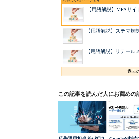
【用語解説】MFAサイ
【用語解説】ステマ規
【用語解説】リテール
過去の
この記事を読んだ人にお薦めの
広告運用担当者が押さ
Googleが指