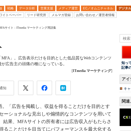
戦略
データ分析
営業支援
メディア運営
EC／オムニチャネル
デジタ
B
ワイトペーパー
リード研究所
メルマガ登録
お問い合わせ／運営者情報
FAサイト：ITmedia マーケティング用語集
ト
MFA」。広告表示だけを目的とした低品質なWebコンテンツ
知っ
費が広告主の頭痛の種になっている。
記事
[
ITmedia マーケティング
]
アイ
通知
キャ
関連
isingの略語。「広告を掲載し、収益を得ることだけを目的とす
ンセーショナルな見出しや煽情的なコンテンツを用いて
。結果、MFAサイトの所有者には広告収入がもたらさ
を得ることだけを目当てにパフォーマンスを最大化する