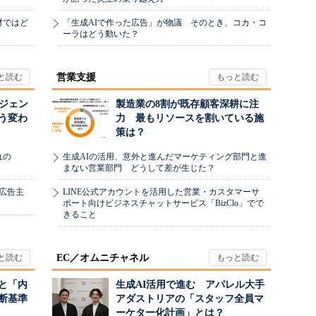
材ではど
「生成AIで作った広告」が物議 そのとき、コカ・コ
ーラはどう動いた？
営業支援
ージェン
製造業の8割が既存顧客深耕に注
う変わ
力 最もリソースを割いている施
策は？
れの
生成AIの活用、意外と進んだマーケティング部門と進
まない営業部門 どうして差が生じた？
、広告主
LINE公式アカウントを活用した営業・カスタマーサ
ポート向けビジネスチャットサービス「BizClo」でで
きること
EC／オムニチャネル
と「内
生成AI活用で進む アパレル大手
断基準
アダストリアの「スタッフ全員マ
ーケター化計画」とは？