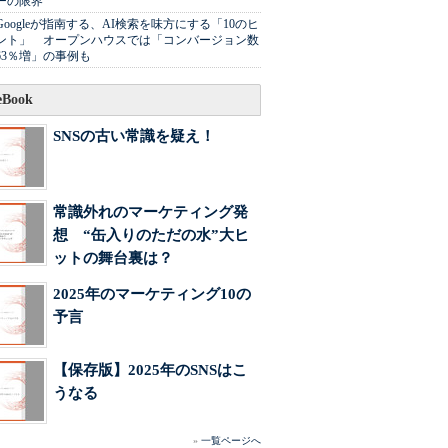
ーの限界
Googleが指南する、AI検索を味方にする「10のヒ
ント」 オープンハウスでは「コンバージョン数
63％増」の事例も
Book
SNSの古い常識を疑え！
常識外れのマーケティング発
想 “缶入りのただの水”大ヒ
ットの舞台裏は？
2025年のマーケティング10の
予言
【保存版】2025年のSNSはこ
うなる
»
一覧ページへ