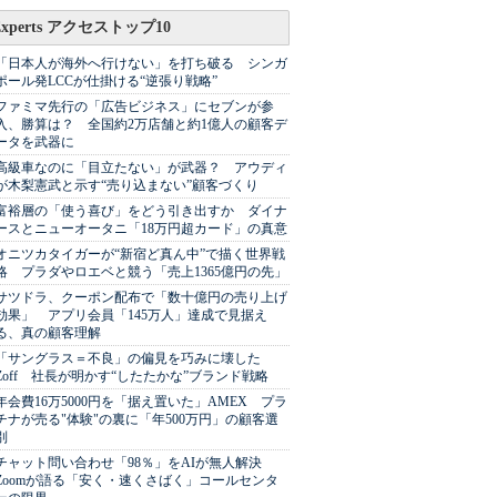
Experts アクセストップ10
「日本人が海外へ行けない」を打ち破る シンガ
ポール発LCCが仕掛ける“逆張り戦略”
ファミマ先行の「広告ビジネス」にセブンが参
入、勝算は？ 全国約2万店舗と約1億人の顧客デ
ータを武器に
高級車なのに「目立たない」が武器？ アウディ
が木梨憲武と示す“売り込まない”顧客づくり
富裕層の「使う喜び」をどう引き出すか ダイナ
ースとニューオータニ「18万円超カード」の真意
オニツカタイガーが“新宿ど真ん中”で描く世界戦
略 プラダやロエベと競う「売上1365億円の先」
サツドラ、クーポン配布で「数十億円の売り上げ
効果」 アプリ会員「145万人」達成で見据え
る、真の顧客理解
「サングラス＝不良」の偏見を巧みに壊した
Zoff 社長が明かす“したたかな”ブランド戦略
年会費16万5000円を「据え置いた」AMEX プラ
チナが売る"体験"の裏に「年500万円」の顧客選
別
チャット問い合わせ「98％」をAIが無人解決
Zoomが語る「安く・速くさばく」コールセンタ