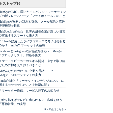
セストップ10
HubSpot CMOに聞いたインバウンドマーケティン
グの新フレームワーク「フライホイール」のこと
HubSpotが無料のCRMを強化、メール配信と広告
管理機能を提供
HubSpotとWeWork 世界の成長企業が新しい日常
で実践するスマートな働き方
VTuberを起用したライブコマースでモノは売れる
のか？ au PAY マーケットの挑戦
FacebookとInstagramの広告品質強化へ Metaが
「ブロックリスト」対応を拡大
スマートスピーカーのスキル開発、今すぐ取り組
むために押さえておくべきこと
AIがあなたの代わりに企業へ電話……？
Google・AIエージェントの実力
SimilarWebと「マーケットインテリジェンス」に
関するモヤモヤしたことを幹部に聞く
「マーケター通信」サービス終了のお知らせ
お金を払えばテレビに出られる？ 広報を狙う
「悪徳営業」の実態
11～30位はこちら »