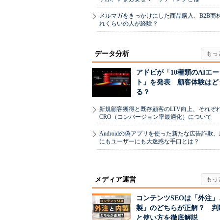
メルマガをきっかけにした商品購入、B2B商
れくらいの人が経験？
データ分析
アドビが「10種類のAIエ
ト」を発表 顧客体験はど
る？
新規顧客獲得と既存顧客のLTV向上、それぞ
CRO（コンバージョン率最適化）について
Androidの偽アプリを使った新たな広告詐欺
にもユーザーにも大迷惑な手口とは？
メディア運営
コンテンツSEOは「外注」
製」のどちらが正解？ 判
と使い方を徹底解説