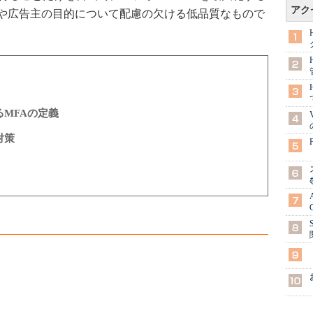
アク
や広告主の目的について配慮の欠ける低品質なもので
るMFAの定義
対策