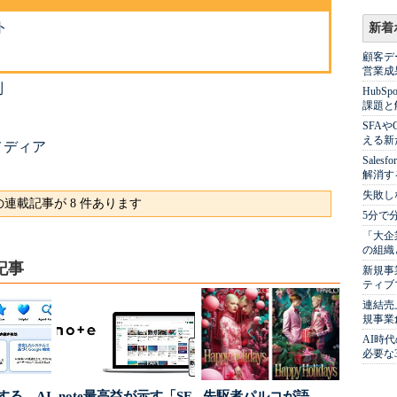
ト
新着
顧客デ
営業成
制
Hub
課題と
SFA
える新
メディア
Sale
解消す
失敗し
連載記事が 8 件あります
5分で
「大企
の組織
記事
新規事
ティブ
連結売
規事業
AI時
必要な
南する、AI
note最高益が示す「SE
先駆者パルコが語