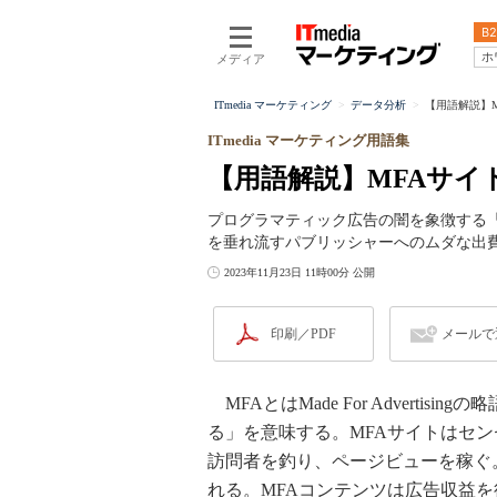
B2
ホ
メディア
ITmedia マーケティング
データ分析
【用語解説】M
ITmedia マーケティング用語集
【用語解説】MFAサイ
プログラマティック広告の闇を象徴する「
を垂れ流すパブリッシャーへのムダな出
2023年11月23日 11時00分 公開
印刷／PDF
メールで
MFAとはMade For Advert
る」を意味する。MFAサイトはセ
訪問者を釣り、ページビューを稼ぐ
れる。MFAコンテンツは広告収益