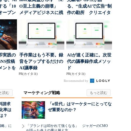
る「10
O至上主義の崩壊」
る、“生成AIで広告”制
オープン
メディアビジネスに残
作の勘所 クリエイタ
された“勝ち筋...
ーに残る「重要な役
割...
即実践の
手作業はもう不要。録
AIが速く正確に。次世
NS投稿
音をアップするだけの
代の議事録作成メソッ
メントを
AI議事録
ド
ポ...
PR(カイタヨ)
PR(カイタヨ)
Recommended by
マーケティング戦略
料請求
「α世代」はマーケターにとってな
化率は
ぜ重要なのか？
は？
戦略」に
「ブランドは叩かれて強くなる」 ジャガーのCMO
が語った炎上の乗り越え方