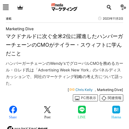
連載
2023年11月2日
Marketing Dive
マクドナルドに次ぐ全米2位に躍進したハンバーガ
ーチェーンのCMOがテイラー・スウィフトに学ん
だこと
ハンバーガーチェーンのWendy'sでグローバルCMOを務めるカー
ル・ロレド氏は「Advertising Week New York」のパネルディス
カッションで、同社のマーケティング戦略の考え方について語っ
た。
[
Chris Kelly
，Marketing Dive]
PC用表示
関連情報
Share
Post
LINE
Hatena