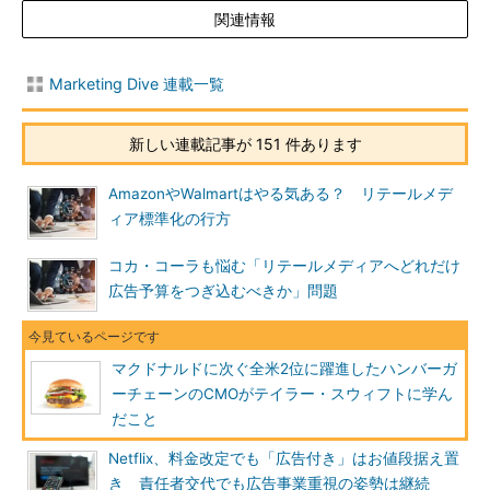
関連情報
Marketing Dive 連載一覧
新しい連載記事が 151 件あります
AmazonやWalmartはやる気ある？ リテールメデ
ィア標準化の行方
コカ・コーラも悩む「リテールメディアへどれだけ
広告予算をつぎ込むべきか」問題
マクドナルドに次ぐ全米2位に躍進したハンバーガ
ーチェーンのCMOがテイラー・スウィフトに学ん
だこと
Netflix、料金改定でも「広告付き」はお値段据え置
き 責任者交代でも広告事業重視の姿勢は継続