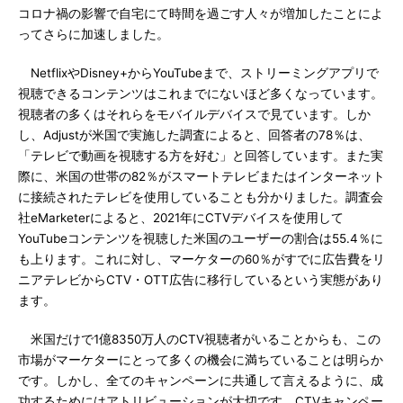
コロナ禍の影響で自宅にて時間を過ごす人々が増加したことによ
ってさらに加速しました。
NetflixやDisney+からYouTubeまで、ストリーミングアプリで
視聴できるコンテンツはこれまでにないほど多くなっています。
視聴者の多くはそれらをモバイルデバイスで見ています。しか
し、Adjustが米国で実施した調査によると、回答者の78％は、
「テレビで動画を視聴する方を好む」と回答しています。また実
際に、米国の世帯の82％がスマートテレビまたはインターネット
に接続されたテレビを使用していることも分かりました。調査会
社eMarketerによると、2021年にCTVデバイスを使用して
YouTubeコンテンツを視聴した米国のユーザーの割合は55.4％に
も上ります。これに対し、マーケターの60％がすでに広告費をリ
ニアテレビからCTV・OTT広告に移行しているという実態があり
ます。
米国だけで1億8350万人のCTV視聴者がいることからも、この
市場がマーケターにとって多くの機会に満ちていることは明らか
です。しかし、全てのキャンペーンに共通して言えるように、成
功するためにはアトリビューションが大切です。CTVキャンペー