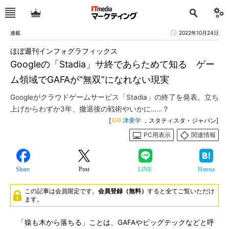
連載
2022年10月24日
ほぼ週刊インフォグラフィックス
Googleの「Stadia」サ終であらためて知る ゲー
ム領域でGAFAが“無双”になれない現実
Googleがクラウドゲームサービス「Stadia」の終了を発表。立ち
上げからわずか3年、撤退後の戦術やいかに……？
[
津乗学
，スタティスタ・ジャパン]
PC用表示
関連情報
Share
Post
LINE
Hatena
この記事は会員限定です。
会員登録（無料）
すると全てご覧いただけ
ます。
「猿も木から落ちる」ことは、GAFAやビッグテックなどと呼