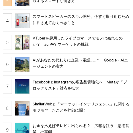
践するスマートな働き方
スマートスピーカーのスキル開発、今すぐ取り組むため
に押さえておくべきこと
VTuberを起用したライブコマースでモノは売れるの
か？ au PAY マーケットの挑戦
AIがあなたの代わりに企業へ電話……？ Google・AIエ
ージェントの実力
FacebookとInstagramの広告品質強化へ Metaが「ブ
ロックリスト」対応を拡大
SimilarWebと「マーケットインテリジェンス」に関する
モヤモヤしたことを幹部に聞く
お金を払えばテレビに出られる？ 広報を狙う「悪徳営
業」の実態