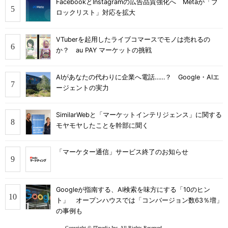
FacebookとInstagramの広告品質強化へ Metaが「ブ
ロックリスト」対応を拡大
VTuberを起用したライブコマースでモノは売れるの
か？ au PAY マーケットの挑戦
AIがあなたの代わりに企業へ電話……？ Google・AIエ
ージェントの実力
SimilarWebと「マーケットインテリジェンス」に関する
モヤモヤしたことを幹部に聞く
「マーケター通信」サービス終了のお知らせ
Googleが指南する、AI検索を味方にする「10のヒン
ト」 オープンハウスでは「コンバージョン数63％増」
の事例も
Copyright © ITmedia Inc. All Rights Reserved.