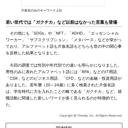
片仮名のみのキーワード上位
若い世代では「ガクチカ」など以前はなかった言葉も登場
その他にも「SDGs」や「NFT」「ADHD」「エッセンシャル
ワーカー」「サブスクリプション」「メタバース」などが挙がっ
ており、アルファベット語も片仮名語もどちらも世の中の関心事
を反映した結果となりました。
今回の調査では性別や年代別での違いも明らかになりました。
男性のみに表れたアルファベット語には「RPA」などのIT用語、
「CSR」などのビジネス用語、「CFD」などの金融・投資用語が
ありました。若年層（20～24歳）に多く検索された片仮名語
は、学生時代に力を入れたことの略である「ガクチカ」など、就
職活動に関連した新しいワードが多く見られるのが特徴的でし
た。
Copyright © ITmedia, Inc. All Rights Reserved.
関連情報