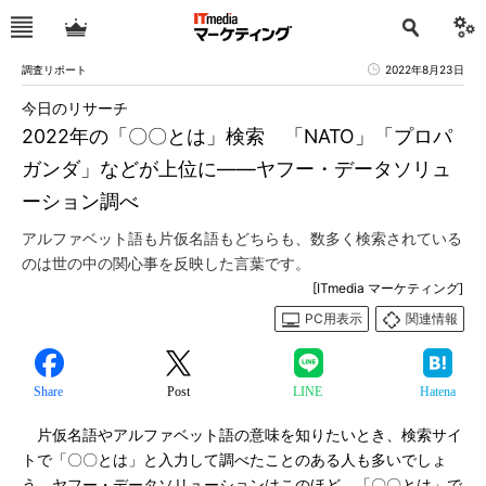
調査リポート
2022年8月23日
今日のリサーチ
2022年の「〇〇とは」検索 「NATO」「プロパ
ガンダ」などが上位に――ヤフー・データソリュ
ーション調べ
アルファベット語も片仮名語もどちらも、数多く検索されている
のは世の中の関心事を反映した言葉です。
[ITmedia マーケティング]
PC用表示
関連情報
Share
Post
LINE
Hatena
片仮名語やアルファベット語の意味を知りたいとき、検索サイ
トで「〇〇とは」と入力して調べたことのある人も多いでしょ
う。ヤフー・データソリューションはこのほど、「〇〇とは」で