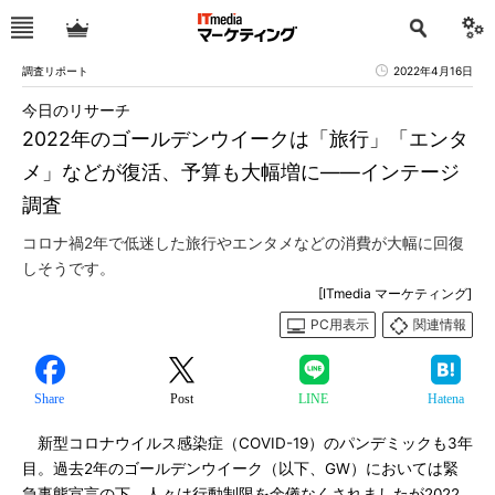
調査リポート
2022年4月16日
今日のリサーチ
2022年のゴールデンウイークは「旅行」「エンタ
メ」などが復活、予算も大幅増に――インテージ
調査
コロナ禍2年で低迷した旅行やエンタメなどの消費が大幅に回復
しそうです。
[ITmedia マーケティング]
PC用表示
関連情報
Share
Post
LINE
Hatena
新型コロナウイルス感染症（COVID-19）のパンデミックも3年
目。過去2年のゴールデンウイーク（以下、GW）においては緊
急事態宣言の下、人々は行動制限を余儀なくされましたが2022