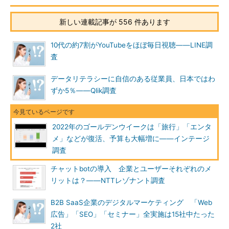
新しい連載記事が 556 件あります
10代の約7割がYouTubeをほぼ毎日視聴――LINE調
査
データリテラシーに自信のある従業員、日本ではわ
ずか5％――Qlik調査
2022年のゴールデンウイークは「旅行」「エンタ
メ」などが復活、予算も大幅増に――インテージ
調査
チャットbotの導入 企業とユーザーそれぞれのメ
リットは？――NTTレゾナント調査
B2B SaaS企業のデジタルマーケティング 「Web
広告」「SEO」「セミナー」全実施は15社中たった
2社