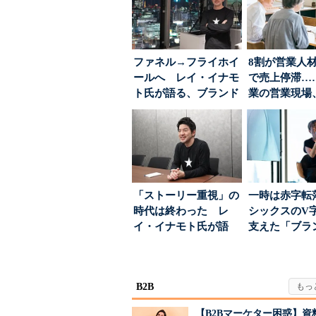
ファネル→フライホイ
8割が営業人
ールへ レイ・イナモ
で売上停滞…
ト氏が語る、ブランド
業の営業現場
が「信頼」を得るた
は？
め...
「ストーリー重視」の
一時は赤字転
時代は終わった レ
シックスのV
イ・イナモト氏が語
支えた「ブラ
る、信頼を軸にしたブ
築」の考え方
ラン...
B2B
【B2Bマーケター困惑】資