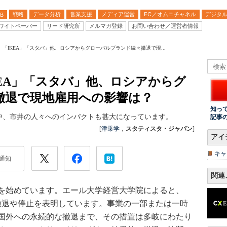
戦略
データ分析
営業支援
メディア運営
EC／オムニチャネル
デジタ
B
ワイトペーパー
リード研究所
メルマガ登録
お問い合わせ／運営者情報
「IKEA」「スタバ」他、ロシアからグローバルブランド続々撤退で現...
EA」「スタバ」他、ロシアからグ
撤退で現地雇用への影響は？
知っ
中、市井の人々へのインパクトも甚大になっています。
記事
[
津乗学
，
スタティスタ・ジャパン
]
アイ
キャ
通知
関連
を始めています。エール大学経営大学院によると、
の撤退や停止を表明しています。事業の一部または一時
国外への永続的な撤退まで、その措置は多岐にわたり