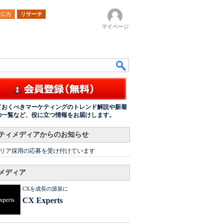
ル広告
リサーチ
マイページ
ておくべきマーケティングのトレンド解説や新着
の一覧など、役に立つ情報をお届けします。
ティメディアからのお知らせ
リア採用の応募を受け付けています
メディア
CXを成長の源泉に
CX Experts