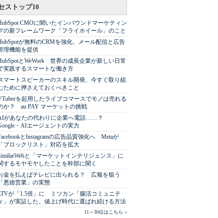
セストップ10
HubSpot CMOに聞いたインバウンドマーケティン
グの新フレームワーク「フライホイール」のこと
HubSpotが無料のCRMを強化、メール配信と広告
管理機能を提供
HubSpotとWeWork 世界の成長企業が新しい日常
で実践するスマートな働き方
スマートスピーカーのスキル開発、今すぐ取り組
むために押さえておくべきこと
VTuberを起用したライブコマースでモノは売れる
のか？ au PAY マーケットの挑戦
AIがあなたの代わりに企業へ電話……？
Google・AIエージェントの実力
FacebookとInstagramの広告品質強化へ Metaが
「ブロックリスト」対応を拡大
SimilarWebと「マーケットインテリジェンス」に
関するモヤモヤしたことを幹部に聞く
お金を払えばテレビに出られる？ 広報を狙う
「悪徳営業」の実態
LTVが「1.5倍」に ミツカン「腸活コミュニテ
ィ」が実証した、値上げ時代に選ばれ続ける方法
11～30位はこちら »