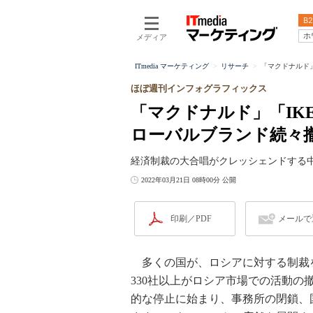
B2
ホ
メディア
ITmedia マーケティング
リサーチ
「マクドナルド」
ほぼ週刊インフォグラフィックス
「マクドナルド」「IK
ローバルブランド続々
経済制裁の大合唱がクレッシェンドする
2022年03月21日 08時00分 公開
印刷／PDF
メールで
多くの国が、ロシアに対する制裁
330社以上がロシア市場での活動
的な停止に始まり、事務所の閉鎖、