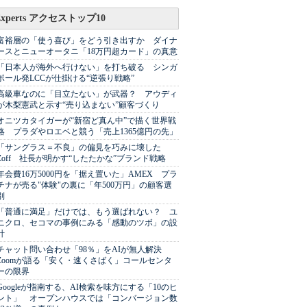
Experts アクセストップ10
富裕層の「使う喜び」をどう引き出すか ダイナ
ースとニューオータニ「18万円超カード」の真意
「日本人が海外へ行けない」を打ち破る シンガ
ポール発LCCが仕掛ける“逆張り戦略”
高級車なのに「目立たない」が武器？ アウディ
が木梨憲武と示す“売り込まない”顧客づくり
オニツカタイガーが“新宿ど真ん中”で描く世界戦
略 プラダやロエベと競う「売上1365億円の先」
「サングラス＝不良」の偏見を巧みに壊した
Zoff 社長が明かす“したたかな”ブランド戦略
年会費16万5000円を「据え置いた」AMEX プラ
チナが売る"体験"の裏に「年500万円」の顧客選
別
「普通に満足」だけでは、もう選ばれない？ ユ
ニクロ、セコマの事例にみる「感動のツボ」の設
計
チャット問い合わせ「98％」をAIが無人解決
Zoomが語る「安く・速くさばく」コールセンタ
ーの限界
Googleが指南する、AI検索を味方にする「10のヒ
ント」 オープンハウスでは「コンバージョン数