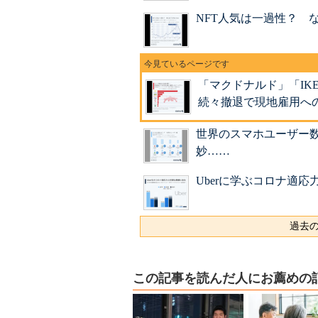
NFT人気は一過性？ 
「マクドナルド」「IK
続々撤退で現地雇用へ
世界のスマホユーザー
妙……
Uberに学ぶコロナ適
過去の
この記事を読んだ人にお薦めの