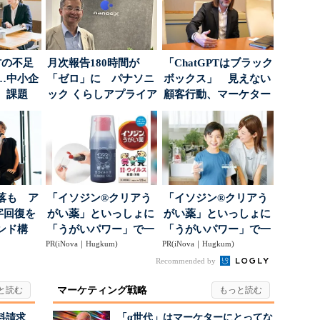
材の不足
月次報告180時間が
「ChatGPTはブラック
…中小企
「ゼロ」に パナソニ
ボックス」 見えない
、課題
ック くらしアプライア
顧客行動、マーケター
ンス社が挑んだVo...
に残された打ち...
落も ア
「イソジン®クリアう
「イソジン®クリアう
字回復を
がい薬」といっしょに
がい薬」といっしょに
ンド構
「うがいパワー」で一
「うがいパワー」で一
PR(iNova｜Hugkum)
年中！ 健やか
PR(iNova｜Hugkum)
年中！ 健やか
Recommended by
マーケティング戦略
料請求
「α世代」はマーケターにとってな