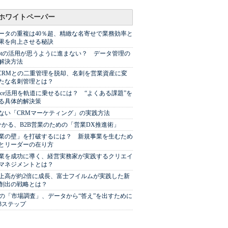
ホワイトペーパー
ータの重複は40％超、精緻な名寄せで業務効率と
果を向上させる秘訣
Spotの活用が思うように進まない？ データ管理の
解決方法
やCRMとの二重管理を脱却、名刺を営業資産に変
たな名刺管理とは？
sforce活用を軌道に乗せるには？ “よくある課題”を
る具体的解決策
ない「CRMマーケティング」の実践方法
分かる、B2B営業のための「営業DX推進術」
業の壁」を打破するには？ 新規事業を生むため
とリーダーの在り方
業を成功に導く、経営実務家が実践するクリエイ
マネジメントとは？
上高が約2倍に成長、富士フイルムが実践した新
創出の戦略とは？
代の「市場調査」、データから“答え”を出すために
3ステップ