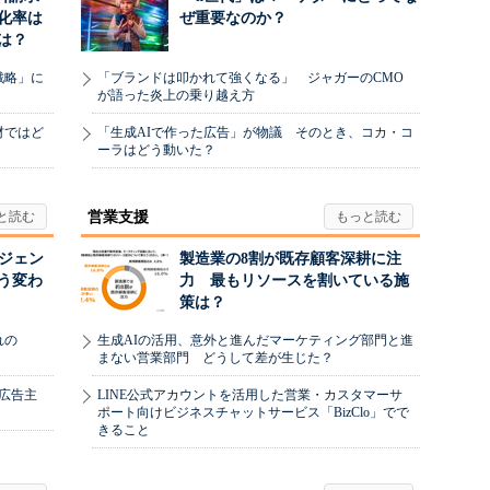
化率は
ぜ重要なのか？
は？
戦略」に
「ブランドは叩かれて強くなる」 ジャガーのCMO
が語った炎上の乗り越え方
材ではど
「生成AIで作った広告」が物議 そのとき、コカ・コ
ーラはどう動いた？
営業支援
ージェン
製造業の8割が既存顧客深耕に注
う変わ
力 最もリソースを割いている施
策は？
れの
生成AIの活用、意外と進んだマーケティング部門と進
まない営業部門 どうして差が生じた？
、広告主
LINE公式アカウントを活用した営業・カスタマーサ
ポート向けビジネスチャットサービス「BizClo」でで
きること