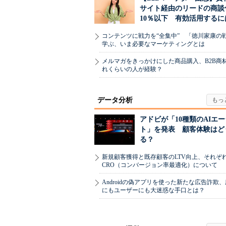
サイト経由のリードの商談
10％以下 有効活用するに
コンテンツに戦力を“全集中” 「徳川家康の
学ぶ、いま必要なマーケティングとは
メルマガをきっかけにした商品購入、B2B商
れくらいの人が経験？
データ分析
アドビが「10種類のAIエ
ト」を発表 顧客体験はど
る？
新規顧客獲得と既存顧客のLTV向上、それぞ
CRO（コンバージョン率最適化）について
Androidの偽アプリを使った新たな広告詐欺
にもユーザーにも大迷惑な手口とは？