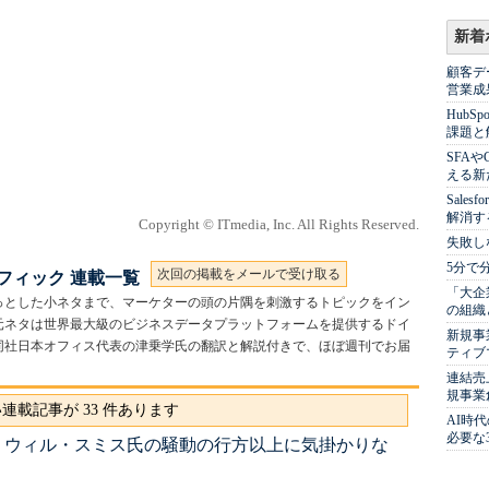
新着
顧客デ
営業成
Hub
課題と
SFA
える新
Sale
解消す
Copyright © ITmedia, Inc. All Rights Reserved.
失敗し
5分で
次回の掲載をメールで受け取る
フィック 連載一覧
「大企
っとした小ネタまで、マーケターの頭の片隅を刺激するトピックをイン
の組織
元ネタは世界最大級のビジネスデータプラットフォームを提供するドイ
新規事
ンツ。同社日本オフィス代表の津乗学氏の翻訳と解説付きで、ほぼ週刊でお届
ティブ
連結売
規事業
連載記事が 33 件あります
AI時
必要な
 ウィル・スミス氏の騒動の行方以上に気掛かりな