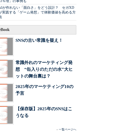
63％増」の事例も
AIが作れない「面白さ」をどう設計？ セガXD
が実践する「ゲーム発想」で体験価値を高める方
法
Book
SNSの古い常識を疑え！
常識外れのマーケティング発
想 “缶入りのただの水”大ヒ
ットの舞台裏は？
2025年のマーケティング10の
予言
【保存版】2025年のSNSはこ
うなる
»
一覧ページへ