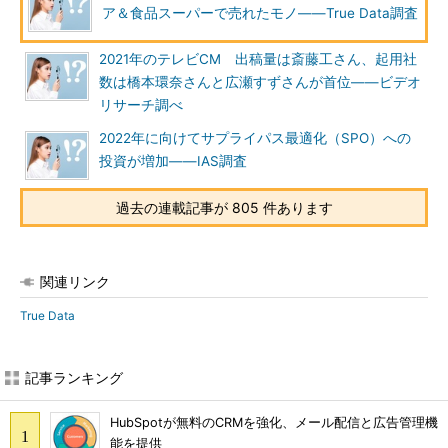
ア＆食品スーパーで売れたモノ――True Data調査
2021年のテレビCM 出稿量は斎藤工さん、起用社
数は橋本環奈さんと広瀬すずさんが首位――ビデオ
リサーチ調べ
2022年に向けてサプライパス最適化（SPO）への
投資が増加――IAS調査
過去の連載記事が 805 件あります
関連リンク
True Data
記事ランキング
HubSpotが無料のCRMを強化、メール配信と広告管理機
能を提供