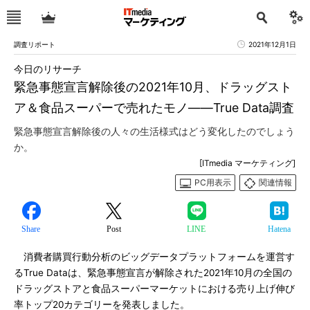
調査リポート
2021年12月1日
今日のリサーチ
緊急事態宣言解除後の2021年10月、ドラッグスト
ア＆食品スーパーで売れたモノ――True Data調査
緊急事態宣言解除後の人々の生活様式はどう変化したのでしょう
か。
[ITmedia マーケティング]
PC用表示
関連情報
Share
Post
LINE
Hatena
消費者購買行動分析のビッグデータプラットフォームを運営す
るTrue Dataは、緊急事態宣言が解除された2021年10月の全国の
ドラッグストアと食品スーパーマーケットにおける売り上げ伸び
率トップ20カテゴリーを発表しました。