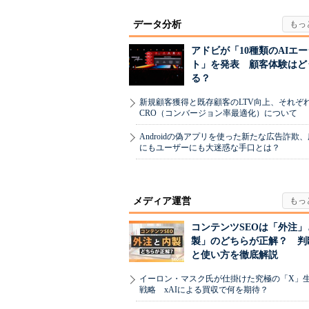
データ分析
アドビが「10種類のAIエ
ト」を発表 顧客体験はど
る？
新規顧客獲得と既存顧客のLTV向上、それぞ
CRO（コンバージョン率最適化）について
Androidの偽アプリを使った新たな広告詐欺
にもユーザーにも大迷惑な手口とは？
メディア運営
コンテンツSEOは「外注」
製」のどちらが正解？ 判
と使い方を徹底解説
イーロン・マスク氏が仕掛けた究極の「X」
戦略 xAIによる買収で何を期待？