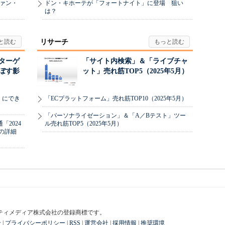
ヴァン・
ドン・キホーテが「フォートナイト」に登場 狙い
は？
リサーチ
リターゲ
「サイト内検索」＆「ライブチャ
ぼす影
ット」売れ筋TOP5（2025年5月）
」にでき
「ECプラットフォーム」売れ筋TOP10（2025年5月）
「パーソナライゼーション」＆「A／Bテスト」ツー
2024
ル売れ筋TOP5（2025年5月）
の詳細
はアイティメディア株式会社の登録商標です。
せ
|
プライバシーポリシー
|
RSS
|
運営会社
|
採用情報
|
推奨環境