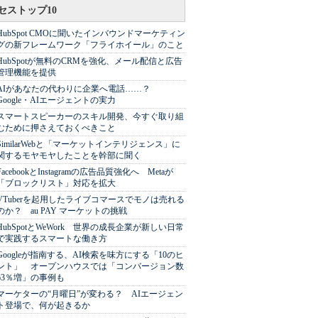
セストップ10
HubSpot CMOに聞いたインバウンドマーケティン
グの新フレームワーク「フライホイール」のこと
HubSpotが無料のCRMを強化、メール配信と広告
管理機能を提供
AIがあなたの代わりに企業へ電話……？
Google・AIエージェントの実力
スマートスピーカーのスキル開発、今すぐ取り組
むために押さえておくべきこと
SimilarWebと「マーケットインテリジェンス」に
関するモヤモヤしたことを幹部に聞く
FacebookとInstagramの広告品質強化へ Metaが
「ブロックリスト」対応を拡大
VTuberを起用したライブコマースでモノは売れる
のか？ au PAY マーケットの挑戦
HubSpotとWeWork 世界の成長企業が新しい日常
で実践するスマートな働き方
Googleが指南する、AI検索を味方にする「10のヒ
ント」 オープンハウスでは「コンバージョン数
63％増」の事例も
マーケターの“月曜日”が変わる？ AIエージェン
ト登場で、何が起きるか