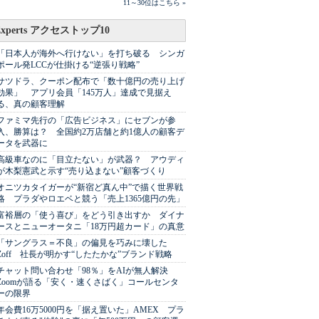
11～30位はこちら »
Experts アクセストップ10
「日本人が海外へ行けない」を打ち破る シンガ
ポール発LCCが仕掛ける“逆張り戦略”
サツドラ、クーポン配布で「数十億円の売り上げ
効果」 アプリ会員「145万人」達成で見据え
る、真の顧客理解
ファミマ先行の「広告ビジネス」にセブンが参
入、勝算は？ 全国約2万店舗と約1億人の顧客デ
ータを武器に
高級車なのに「目立たない」が武器？ アウディ
が木梨憲武と示す“売り込まない”顧客づくり
オニツカタイガーが“新宿ど真ん中”で描く世界戦
略 プラダやロエベと競う「売上1365億円の先」
富裕層の「使う喜び」をどう引き出すか ダイナ
ースとニューオータニ「18万円超カード」の真意
「サングラス＝不良」の偏見を巧みに壊した
Zoff 社長が明かす“したたかな”ブランド戦略
チャット問い合わせ「98％」をAIが無人解決
Zoomが語る「安く・速くさばく」コールセンタ
ーの限界
年会費16万5000円を「据え置いた」AMEX プラ