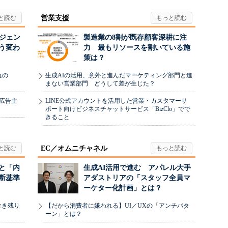
営業支援
ージェン
製造業の8割が既存顧客深耕に注
う変わ
力 最もリソースを割いている施
策は？
れの
生成AIの活用、意外と進んだマーケティング部門と進
まない営業部門 どうして差が生じた？
、広告主
LINE公式アカウントを活用した営業・カスタマーサ
ポート向けビジネスチャットサービス「BizClo」でで
きること
EC／オムニチャネル
と「内
生成AI活用で進む アパレル大手
断基準
アダストリアの「スタッフ全員マ
ーケター化計画」とは？
生き残り
【だから消費者に嫌われる】UI／UXの「アンチパタ
ーン」とは？