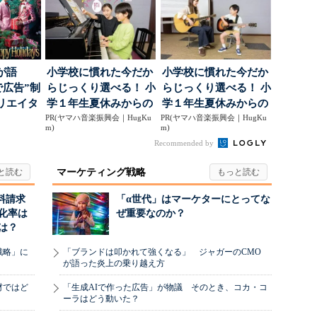
す...
め...
が語
小学校に慣れた今だか
小学校に慣れた今だか
で広告”制
らじっくり選べる！ 小
らじっくり選べる！ 小
リエイタ
学１年生夏休みからの
学１年生夏休みからの
要な役
PR(ヤマハ音楽振興会｜HugKu
「音楽教室」デビュ...
PR(ヤマハ音楽振興会｜HugKu
「音楽教室」デビュ...
m)
m)
Recommended by
マーケティング戦略
料請求
「α世代」はマーケターにとってな
化率は
ぜ重要なのか？
は？
戦略」に
「ブランドは叩かれて強くなる」 ジャガーのCMO
が語った炎上の乗り越え方
材ではど
「生成AIで作った広告」が物議 そのとき、コカ・コ
ーラはどう動いた？