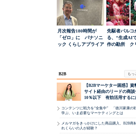
月次報告180時間が
先駆者パルコ
「ゼロ」に パナソニ
る、“生成AI
ック くらしアプライア
作の勘所 ク
ンス社が挑んだVo...
ーに残る「重
割...
B2B
【B2Bマーケター困惑】資
サイト経由のリードの商談
10％以下 有効活用するに
コンテンツに戦力を“全集中” 「徳川家康の
学ぶ、いま必要なマーケティングとは
メルマガをきっかけにした商品購入、B2B商
れくらいの人が経験？