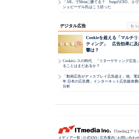
「AR」でMetaに勝てる？ SnapのCEO、エ
シュピーゲル氏はこう語った
デジタル広告
Cookieを超える「マルチ
ティング」 広告効果に及
響は？
Cookieレスの時代 「リターゲティング広告
ることはまだあるか？
「動画広告がディスプレイ広告超え」他、電通「
年 日本の広告費」インターネット広告媒体費
分析
ITmedia
メディア一覧
|
公式SNS
|
広告案内
|
お問い合わ