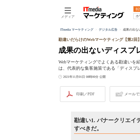
B2
ホ
メディア
ITmedia マーケティング
デジタル広告
成果の出ない
勘違いだらけのWebマーケティング【第2回
成果の出ないディスプ
Webマーケティングでよくある勘違いを
は、代表的な集客施策である「ディスプ
2021年11月01日 08時00分 公開
印刷／PDF
メールで
勘違い1. バナークリエ
すべきだ。