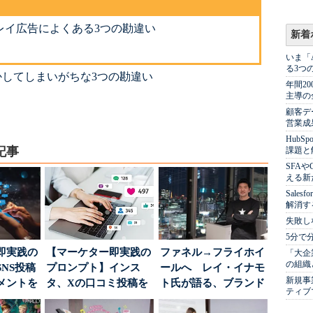
レイ広告によくある3つの勘違い
新着
いま「
る3つ
かしてしまいがちな3つの勘違い
年間2
主導の
顧客デ
営業成
Hub
記事
課題と
SFA
える新
Sale
解消す
失敗し
5分で
即実践の
【マーケター即実践の
ファネル→フライホイ
「大企
の組織
NS投稿
プロンプト】インス
ールへ レイ・イナモ
新規事
メントを
タ、Xの口コミ投稿を
ト氏が語る、ブランド
ティブ
ポ...
分析→戦略立案に生か
が「信頼」を得るた