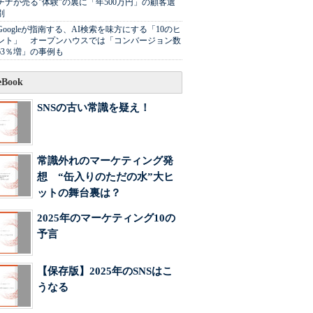
チナが売る"体験"の裏に「年500万円」の顧客選
別
Googleが指南する、AI検索を味方にする「10のヒ
ント」 オープンハウスでは「コンバージョン数
63％増」の事例も
Book
SNSの古い常識を疑え！
常識外れのマーケティング発
想 “缶入りのただの水”大ヒ
ットの舞台裏は？
2025年のマーケティング10の
予言
【保存版】2025年のSNSはこ
うなる