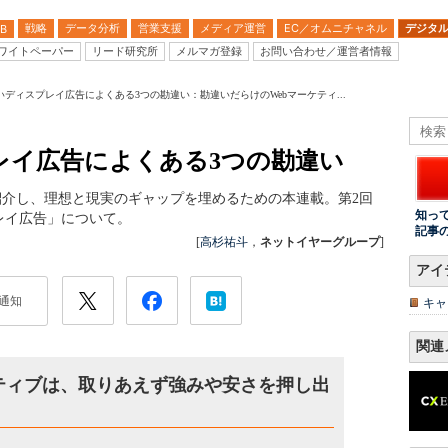
戦略
データ分析
営業支援
メディア運営
EC／オムニチャネル
デジタ
B
ワイトペーパー
リード研究所
メルマガ登録
お問い合わせ／運営者情報
ディスプレイ広告によくある3つの勘違い：勘違いだらけのWebマーケティ...
】
レイ広告によくある3つの勘違い
紹介し、理想と現実のギャップを埋めるための本連載。第2回
知っ
レイ広告」について。
記事
[
高杉祐斗
，
ネットイヤーグループ
]
アイ
通知
キャ
関連
イティブは、取りあえず強みや安さを押し出