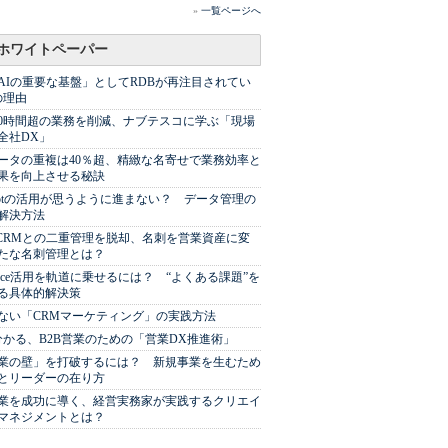
»
一覧ページへ
ホワイトペーパー
AIの重要な基盤」としてRDBが再注目されてい
の理由
00時間超の業務を削減、ナブテスコに学ぶ「現場
全社DX」
ータの重複は40％超、精緻な名寄せで業務効率と
果を向上させる秘訣
Spotの活用が思うように進まない？ データ管理の
解決方法
やCRMとの二重管理を脱却、名刺を営業資産に変
たな名刺管理とは？
sforce活用を軌道に乗せるには？ “よくある課題”を
る具体的解決策
ない「CRMマーケティング」の実践方法
分かる、B2B営業のための「営業DX推進術」
業の壁」を打破するには？ 新規事業を生むため
とリーダーの在り方
業を成功に導く、経営実務家が実践するクリエイ
マネジメントとは？